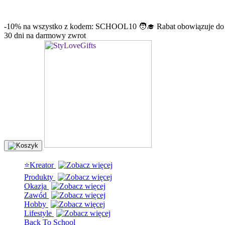
info@stylovegifts.pl
+48 574 304 204
-10% na wszystko z kodem: SCHOOL10 🧑‍🎓 Rabat obowiązuje do
30 dni na darmowy zwrot
⭐Kreator
Produkty
Okazja
Zawód
Hobby
Lifestyle
Back To School