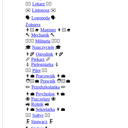
👨‍⚕️
Lekarz
👨‍⚕️
✉️
Listonosz
✉️
🗣️
Logopeda
🗣️
Żołnierz
👩🏻‍🎓
Magister
👩🏻‍🎓
🔨
Mechanik
🔨
💂🏻‍♂️
Militaria
💂🏻‍♂️
🎓
Nauczyciele
🎓
👨‍🌾
Ogrodnik
👨‍🌾
🥖
Piekarz
🥖
💉
Pielęgniarka
💉
👨‍✈️
Pilot
👨‍✈️
👩‍💼
Pracownik
👩‍💼
🧑🏻‍💼
Prawnik
🧑🏻‍💼
✏️
Przedszkolanka
✏️
👩‍💼
Psycholog
👩‍💼
🐝
Pszczelarz
🐝
🚜
Rolnik
🚜
👩‍💼
Sekretarka
👩‍💼
🧍‍♂️
Sołtys
🧍‍♂️
🗜️
Spawacz
🗜️