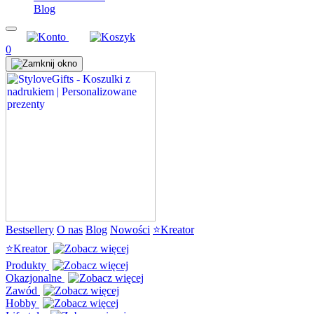
Blog
0
Bestsellery
O nas
Blog
Nowości
⭐Kreator
⭐Kreator
Produkty
Okazjonalne
Zawód
Hobby