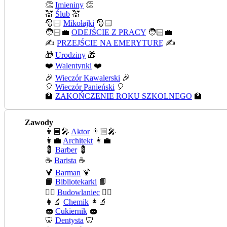
👏
Imieniny
👏
💒
Ślub
💒
🎅🏻
Mikołajki
🎅🏻
🧑🏻‍💼
ODEJŚCIE Z PRACY
🧑🏻‍💼
✍️
PRZEJŚCIE NA EMERYTURĘ
✍️
🎁
Urodziny
🎁
❤️
Walentynki
❤️
🎉
Wieczór Kawalerski
🎉
🎈
Wieczór Panieński
🎈
🏫
ZAKOŃCZENIE ROKU SZKOLNEGO
🏫
Zawody
👨🏼‍🎤
Aktor
👨🏼‍🎤
👩‍💼
Architekt
👩‍💼
💈
Barber
💈
☕
Barista
☕
🍹
Barman
🍹
📙
Bibliotekarki
📙
👷‍♂️
Budowlaniec
👷‍♂️
👩‍🔬
Chemik
👩‍🔬
🧁
Cukiernik
🧁
🦷
Dentysta
🦷