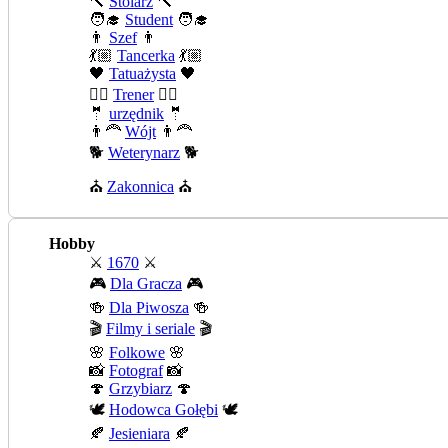
🔨
Stolarz
🔨
🧑‍🎓
Student
🧑‍🎓
👨
Szef
👨
💃🏼
Tancerka
💃🏼
🖤
Tatuażysta
🖤
🏄‍♂️
Trener
🏄‍♂️
🤵
urzędnik
🤵
👨‍🦰
Wójt
👨‍🦰
🐕
Weterynarz
🐕
⛪
Zakonnica
⛪
Hobby
⚔️
1670
⚔️
🎮
Dla Gracza
🎮
🍻
Dla Piwosza
🍻
🎬
Filmy i seriale
🎬
🌸
Folkowe
🌸
📸
Fotograf
📸
🍄
Grzybiarz
🍄
🕊️
Hodowca Gołębi
🕊️
🍂
Jesieniara
🍂