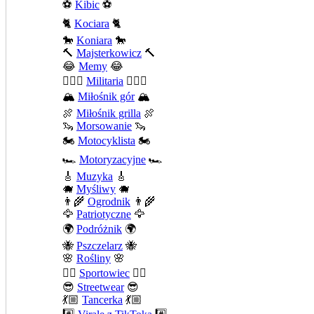
⚽
Kibic
⚽
🐈
Kociara
🐈
🐎
Koniara
🐎
🔨
Majsterkowicz
🔨
😂
Memy
😂
💂🏻‍♂️
Militaria
💂🏻‍♂️
🏔️
Miłośnik gór
🏔️
🍖
Miłośnik grilla
🍖
🦦
Morsowanie
🦦
🏍️
Motocyklista
🏍️
🏎️
Motoryzacyjne
🏎️
🎸
Muzyka
🎸
🐗
Myśliwy
🐗
👨‍🌾
Ogrodnik
👨‍🌾
🦅
Patriotyczne
🦅
🌍
Podróżnik
🌍
🐝
Pszczelarz
🐝
🌸
Rośliny
🌸
🤾‍♀️
Sportowiec
🤾‍♀️
😎
Streetwear
😎
💃🏼
Tancerka
💃🏼