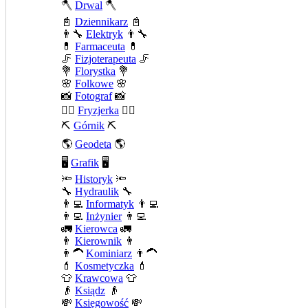
🪓
Drwal
🪓
📓
Dziennikarz
📓
👨‍🔧
Elektryk
👨‍🔧
💊
Farmaceuta
💊
🦵
Fizjoterapeuta
🦵
💐
Florystka
💐
🌸
Folkowe
🌸
📸
Fotograf
📸
💇‍♀️
Fryzjerka
💇‍♀️
⛏️
Górnik
⛏️
🌎
Geodeta
🌎
🖥️
Grafik
🖥️
🔦
Historyk
🔦
🔧
Hydraulik
🔧
👨‍💻
Informatyk
👨‍💻
👨‍💻
Inżynier
👨‍💻
🚛
Kierowca
🚛
👨
Kierownik
👨
👨‍🦱
Kominiarz
👨‍🦱
💄
Kosmetyczka
💄
👕
Krawcowa
👕
👴
Ksiądz
👴
💸
Księgowość
💸