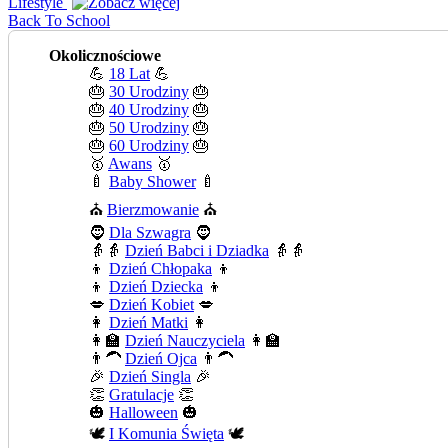
Lifestyle
Back To School
Okolicznościowe
💪
18 Lat
💪
🎂
30 Urodziny
🎂
🎂
40 Urodziny
🎂
🎂
50 Urodziny
🎂
🎂
60 Urodziny
🎂
🥇
Awans
🥇
🍼
Baby Shower
🍼
⛪
Bierzmowanie
⛪
🧔
Dla Szwagra
🧔
👵👵
Dzień Babci i Dziadka
👵👵
👦
Dzień Chłopaka
👦
👦
Dzień Dziecka
👦
💋
Dzień Kobiet
💋
👩
Dzień Matki
👩
👩‍🏫
Dzień Nauczyciela
👩‍🏫
👨‍🦱
Dzień Ojca
👨‍🦱
🎉
Dzień Singla
🎉
👏
Gratulacje
👏
🎃
Halloween
🎃
🕊️
I Komunia Święta
🕊️