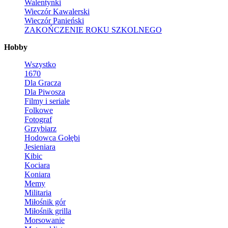
Walentynki
Wieczór Kawalerski
Wieczór Panieński
ZAKOŃCZENIE ROKU SZKOLNEGO
Hobby
Wszystko
1670
Dla Gracza
Dla Piwosza
Filmy i seriale
Folkowe
Fotograf
Grzybiarz
Hodowca Gołębi
Jesieniara
Kibic
Kociara
Koniara
Memy
Militaria
Miłośnik gór
Miłośnik grilla
Morsowanie