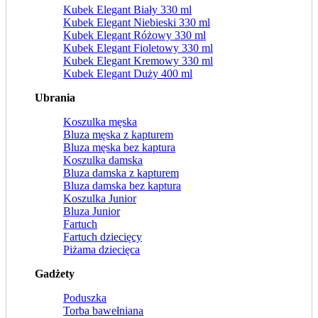
Kubek Elegant Biały 330 ml
Kubek Elegant Niebieski 330 ml
Kubek Elegant Różowy 330 ml
Kubek Elegant Fioletowy 330 ml
Kubek Elegant Kremowy 330 ml
Kubek Elegant Duży 400 ml
Ubrania
Koszulka męska
Bluza męska z kapturem
Bluza męska bez kaptura
Koszulka damska
Bluza damska z kapturem
Bluza damska bez kaptura
Koszulka Junior
Bluza Junior
Fartuch
Fartuch dziecięcy
Piżama dziecięca
Gadżety
Poduszka
Torba bawełniana