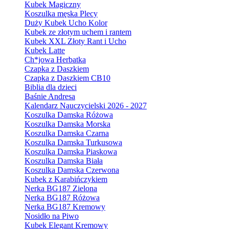
Kubek Magiczny
Koszulka męska Plecy
Duży Kubek Ucho Kolor
Kubek ze złotym uchem i rantem
Kubek XXL Złoty Rant i Ucho
Kubek Latte
Ch*jowa Herbatka
Czapka z Daszkiem
Czapka z Daszkiem CB10
Biblia dla dzieci
Baśnie Andresa
Kalendarz Nauczycielski 2026 - 2027
Koszulka Damska Różowa
Koszulka Damska Morska
Koszulka Damska Czarna
Koszulka Damska Turkusowa
Koszulka Damska Piaskowa
Koszulka Damska Biała
Koszulka Damska Czerwona
Kubek z Karabińczykiem
Nerka BG187 Zielona
Nerka BG187 Różowa
Nerka BG187 Kremowy
Nosidło na Piwo
Kubek Elegant Kremowy