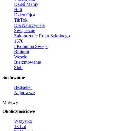
Dzień Mamy
Haft
Dzień Ojca
TikTok
Dla Nauczyciela
Świąteczne
Zakończenie Roku Szkolnego
1670
I Komunia Święta
Brainrot
Wesele
Bierzmowanie
Ślub
Sortowanie
Bestseller
Najnowsze
Motywy
Okolicznościowe
Wszystko
18 Lat