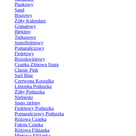
Piaskowy
Sand
Brązowy
Żółty Kalendarz
Granatowy
Błękitny
Turkusowe
Jasnofioletowy
Pomarańczowy
Fioletowy
Brzoskwiniowy
Czapka ZImowa Szara
Classic Pink
Surf Blue
Czerwona Koszulka
Limonka Poduszka
Żółty Poduszka
Niebieski
Jasno zielony
Fioletowy Poduszka
Pomarańczowy Poduszka
Różowa Czapka
Fuksja Czapka
Różowa Filiżanka
Miętowa Filiżanka