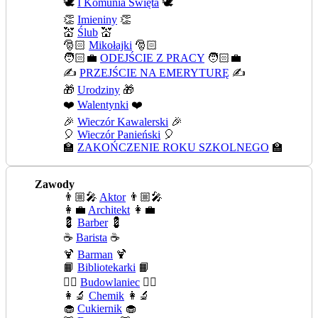
🕊️
I Komunia Święta
🕊️
👏
Imieniny
👏
💒
Ślub
💒
🎅🏻
Mikołajki
🎅🏻
🧑🏻‍💼
ODEJŚCIE Z PRACY
🧑🏻‍💼
✍️
PRZEJŚCIE NA EMERYTURĘ
✍️
🎁
Urodziny
🎁
❤️
Walentynki
❤️
🎉
Wieczór Kawalerski
🎉
🎈
Wieczór Panieński
🎈
🏫
ZAKOŃCZENIE ROKU SZKOLNEGO
🏫
Zawody
👨🏼‍🎤
Aktor
👨🏼‍🎤
👩‍💼
Architekt
👩‍💼
💈
Barber
💈
☕
Barista
☕
🍹
Barman
🍹
📙
Bibliotekarki
📙
👷‍♂️
Budowlaniec
👷‍♂️
👩‍🔬
Chemik
👩‍🔬
🧁
Cukiernik
🧁