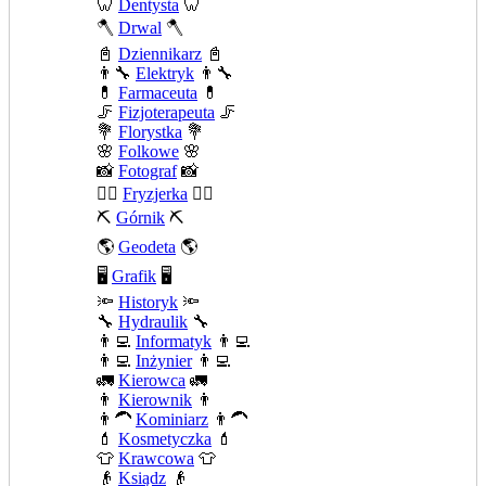
🦷
Dentysta
🦷
🪓
Drwal
🪓
📓
Dziennikarz
📓
👨‍🔧
Elektryk
👨‍🔧
💊
Farmaceuta
💊
🦵
Fizjoterapeuta
🦵
💐
Florystka
💐
🌸
Folkowe
🌸
📸
Fotograf
📸
💇‍♀️
Fryzjerka
💇‍♀️
⛏️
Górnik
⛏️
🌎
Geodeta
🌎
🖥️
Grafik
🖥️
🔦
Historyk
🔦
🔧
Hydraulik
🔧
👨‍💻
Informatyk
👨‍💻
👨‍💻
Inżynier
👨‍💻
🚛
Kierowca
🚛
👨
Kierownik
👨
👨‍🦱
Kominiarz
👨‍🦱
💄
Kosmetyczka
💄
👕
Krawcowa
👕
👴
Ksiądz
👴