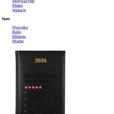
Motywacyjne
Pilates
Wakacje
Inne
Wszystko
Bajki
Militaria
Modne