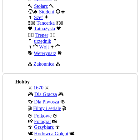
🔨
Stolarz
🔨
🧑‍🎓
Student
🧑‍🎓
👨
Szef
👨
💃🏼
Tancerka
💃🏼
🖤
Tatuażysta
🖤
🏄‍♂️
Trener
🏄‍♂️
🤵
urzędnik
🤵
👨‍🦰
Wójt
👨‍🦰
🐕
Weterynarz
🐕
⛪
Zakonnica
⛪
Hobby
⚔️
1670
⚔️
🎮
Dla Gracza
🎮
🍻
Dla Piwosza
🍻
🎬
Filmy i seriale
🎬
🌸
Folkowe
🌸
📸
Fotograf
📸
🍄
Grzybiarz
🍄
🕊️
Hodowca Gołębi
🕊️