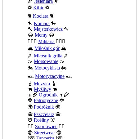
🍂
Jesieniara
🍂
⚽
Kibic
⚽
🐈
Kociara
🐈
🐎
Koniara
🐎
🔨
Majsterkowicz
🔨
😂
Memy
😂
💂🏻‍♂️
Militaria
💂🏻‍♂️
🏔️
Miłośnik gór
🏔️
🍖
Miłośnik grilla
🍖
🦦
Morsowanie
🦦
🏍️
Motocyklista
🏍️
🏎️
Motoryzacyjne
🏎️
🎸
Muzyka
🎸
🐗
Myśliwy
🐗
👨‍🌾
Ogrodnik
👨‍🌾
🦅
Patriotyczne
🦅
🌍
Podróżnik
🌍
🐝
Pszczelarz
🐝
🌸
Rośliny
🌸
🤾‍♀️
Sportowiec
🤾‍♀️
😎
Streetwear
😎
💃🏼
Tancerka
💃🏼