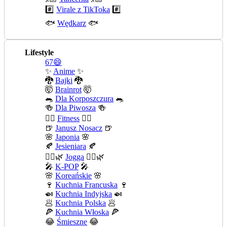
#️⃣
Virale z TikToka
#️⃣
🐟
Wędkarz
🐟
Lifestyle
67😄
✨
Anime
✨
🐉
Bajki
🐉
🤯
Brainrot
🤯
🐀
Dla Korposzczura
🐀
🍻
Dla Piwosza
🍻
🤾‍♀️
Fitness
🤾‍♀️
🍺
Janusz Nosacz
🍺
🌸
Japonia
🌸
🍂
Jesieniara
🍂
🧘‍♀️🌿
Jogga
🧘‍♀️🌿
🎤
K-POP
🎤
🌸
Koreańskie
🌸
🍷
Kuchnia Francuska
🍷
🍛
Kuchnia Indyjska
🍛
🥟
Kuchnia Polska
🥟
🍕
Kuchnia Włoska
🍕
😂
Śmieszne
😂