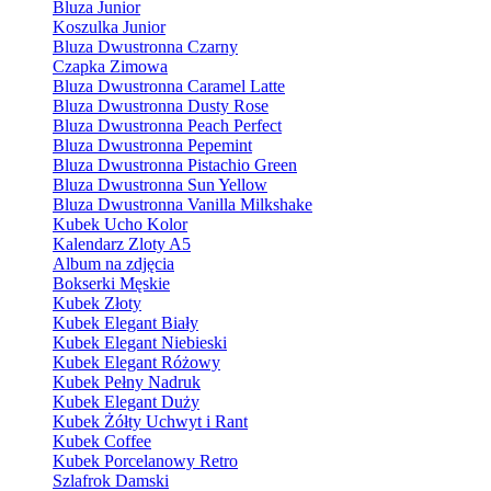
Bluza Junior
Koszulka Junior
Bluza Dwustronna Czarny
Czapka Zimowa
Bluza Dwustronna Caramel Latte
Bluza Dwustronna Dusty Rose
Bluza Dwustronna Peach Perfect
Bluza Dwustronna Pepemint
Bluza Dwustronna Pistachio Green
Bluza Dwustronna Sun Yellow
Bluza Dwustronna Vanilla Milkshake
Kubek Ucho Kolor
Kalendarz Zloty A5
Album na zdjęcia
Bokserki Męskie
Kubek Złoty
Kubek Elegant Biały
Kubek Elegant Niebieski
Kubek Elegant Różowy
Kubek Pełny Nadruk
Kubek Elegant Duży
Kubek Żółty Uchwyt i Rant
Kubek Coffee
Kubek Porcelanowy Retro
Szlafrok Damski