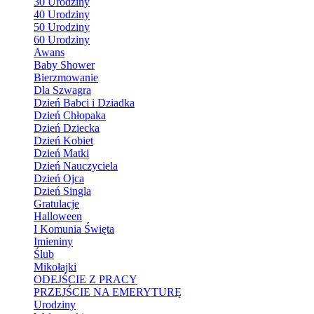
30 Urodziny
40 Urodziny
50 Urodziny
60 Urodziny
Awans
Baby Shower
Bierzmowanie
Dla Szwagra
Dzień Babci i Dziadka
Dzień Chłopaka
Dzień Dziecka
Dzień Kobiet
Dzień Matki
Dzień Nauczyciela
Dzień Ojca
Dzień Singla
Gratulacje
Halloween
I Komunia Święta
Imieniny
Ślub
Mikołajki
ODEJŚCIE Z PRACY
PRZEJŚCIE NA EMERYTURĘ
Urodziny