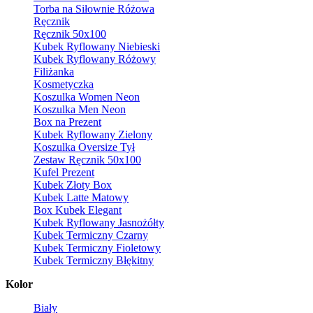
Torba na Siłownie Różowa
Ręcznik
Ręcznik 50x100
Kubek Ryflowany Niebieski
Kubek Ryflowany Różowy
Filiżanka
Kosmetyczka
Koszulka Women Neon
Koszulka Men Neon
Box na Prezent
Kubek Ryflowany Zielony
Koszulka Oversize Tył
Zestaw Ręcznik 50x100
Kufel Prezent
Kubek Złoty Box
Kubek Latte Matowy
Box Kubek Elegant
Kubek Ryflowany Jasnożółty
Kubek Termiczny Czarny
Kubek Termiczny Fioletowy
Kubek Termiczny Błękitny
Kolor
Biały