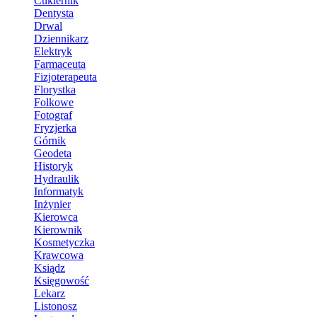
Cukiernik
Dentysta
Drwal
Dziennikarz
Elektryk
Farmaceuta
Fizjoterapeuta
Florystka
Folkowe
Fotograf
Fryzjerka
Górnik
Geodeta
Historyk
Hydraulik
Informatyk
Inżynier
Kierowca
Kierownik
Kosmetyczka
Krawcowa
Ksiądz
Księgowość
Lekarz
Listonosz