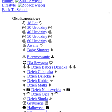
Hobby
Lifestyle
Back To School
Okolicznościowe
💪
18 Lat
💪
🎂
30 Urodziny
🎂
🎂
40 Urodziny
🎂
🎂
50 Urodziny
🎂
🎂
60 Urodziny
🎂
🥇
Awans
🥇
🍼
Baby Shower
🍼
⛪
Bierzmowanie
⛪
🧔
Dla Szwagra
🧔
👵👵
Dzień Babci i Dziadka
👵👵
👦
Dzień Chłopaka
👦
👦
Dzień Dziecka
👦
💋
Dzień Kobiet
💋
👩
Dzień Matki
👩
👩‍🏫
Dzień Nauczyciela
👩‍🏫
👨‍🦱
Dzień Ojca
👨‍🦱
🎉
Dzień Singla
🎉
👏
Gratulacje
👏
🎃
Halloween
🎃