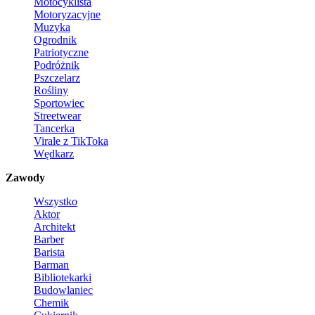
Motocyklista
Motoryzacyjne
Muzyka
Ogrodnik
Patriotyczne
Podróżnik
Pszczelarz
Rośliny
Sportowiec
Streetwear
Tancerka
Virale z TikToka
Wędkarz
Zawody
Wszystko
Aktor
Architekt
Barber
Barista
Barman
Bibliotekarki
Budowlaniec
Chemik