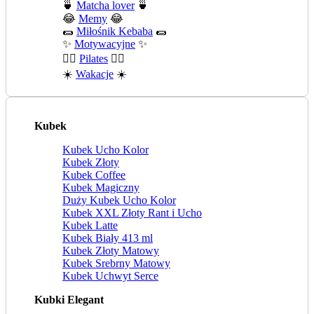
🍵
Matcha lover
🍵
😂
Memy
😂
🌯
Miłośnik Kebaba
🌯
✨
Motywacyjne
✨
🧘‍♀️
Pilates
🧘‍♀️
☀️
Wakacje
☀️
Kubek
Kubek Ucho Kolor
Kubek Złoty
Kubek Coffee
Kubek Magiczny
Duży Kubek Ucho Kolor
Kubek XXL Złoty Rant i Ucho
Kubek Latte
Kubek Biały 413 ml
Kubek Złoty Matowy
Kubek Srebrny Matowy
Kubek Uchwyt Serce
Kubki Elegant