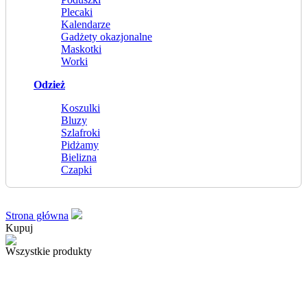
Plecaki
Kalendarze
Gadżety okazjonalne
Maskotki
Worki
Odzież
Koszulki
Bluzy
Szlafroki
Pidżamy
Bielizna
Czapki
Strona główna
Kupuj
Wszystkie produkty