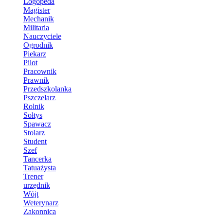
Logopeda
Magister
Mechanik
Militaria
Nauczyciele
Ogrodnik
Piekarz
Pilot
Pracownik
Prawnik
Przedszkolanka
Pszczelarz
Rolnik
Sołtys
Spawacz
Stolarz
Student
Szef
Tancerka
Tatuażysta
Trener
urzędnik
Wójt
Weterynarz
Zakonnica