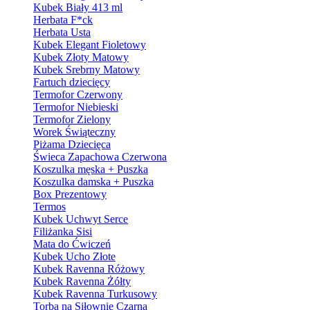
Kubek Biały 413 ml
Herbata F*ck
Herbata Usta
Kubek Elegant Fioletowy
Kubek Złoty Matowy
Kubek Srebrny Matowy
Fartuch dziecięcy
Termofor Czerwony
Termofor Niebieski
Termofor Zielony
Worek Świąteczny
Piżama Dziecięca
Świeca Zapachowa Czerwona
Koszulka męska + Puszka
Koszulka damska + Puszka
Box Prezentowy
Termos
Kubek Uchwyt Serce
Filiżanka Sisi
Mata do Ćwiczeń
Kubek Ucho Złote
Kubek Ravenna Różowy
Kubek Ravenna Żółty
Kubek Ravenna Turkusowy
Torba na Siłownie Czarna