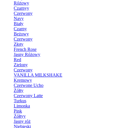
Różowy
Czarnyy
Czerwony
Navy
Biały
Czarny
Beżowy
Czerwony
Złoty
French Rose
Jasny Różowy
Red
Zielony
Czerwony
VANILLA MILKSHAKE
Kremowy
Czerwone Ucho
Żółty
Czerwony Latte
Turkus
Limonka
Pink
Żółtyy
Jasny róż
Niebieski