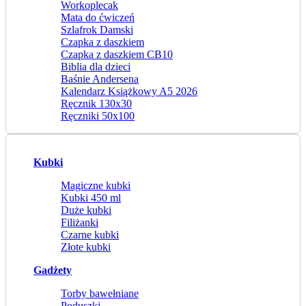
Workoplecak
Mata do ćwiczeń
Szlafrok Damski
Czapka z daszkiem
Czapka z daszkiem CB10
Biblia dla dzieci
Baśnie Andersena
Kalendarz Książkowy A5 2026
Ręcznik 130x30
Ręczniki 50x100
Kubki
Magiczne kubki
Kubki 450 ml
Duże kubki
Filiżanki
Czarne kubki
Złote kubki
Gadżety
Torby bawełniane
Poduszki