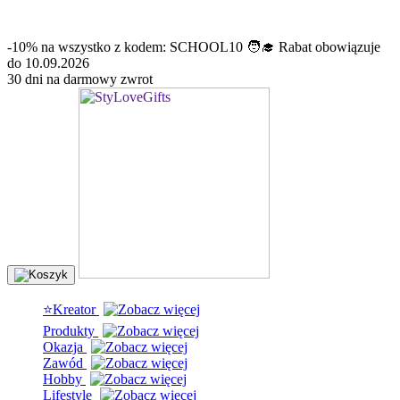
info@stylovegifts.pl
+48 574 304 204
-10% na wszystko z kodem: SCHOOL10 🧑‍🎓 Rabat obowiązuje
do 10.09.2026
30 dni na darmowy zwrot
⭐Kreator
Produkty
Okazja
Zawód
Hobby
Lifestyle