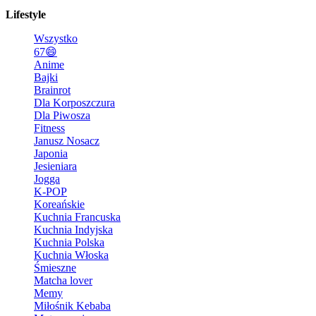
Lifestyle
Wszystko
67😄
Anime
Bajki
Brainrot
Dla Korposzczura
Dla Piwosza
Fitness
Janusz Nosacz
Japonia
Jesieniara
Jogga
K-POP
Koreańskie
Kuchnia Francuska
Kuchnia Indyjska
Kuchnia Polska
Kuchnia Włoska
Śmieszne
Matcha lover
Memy
Miłośnik Kebaba