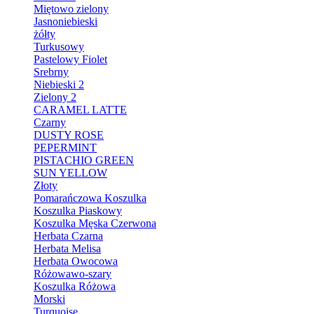
Miętowo zielony
Jasnoniebieski
żółty
Turkusowy
Pastelowy Fiolet
Srebrny
Niebieski 2
Zielony 2
CARAMEL LATTE
Czarny
DUSTY ROSE
PEPERMINT
PISTACHIO GREEN
SUN YELLOW
Złoty
Pomarańczowa Koszulka
Koszulka Piaskowy
Koszulka Męska Czerwona
Herbata Czarna
Herbata Melisa
Herbata Owocowa
Różowawo-szary
Koszulka Różowa
Morski
Turquoise