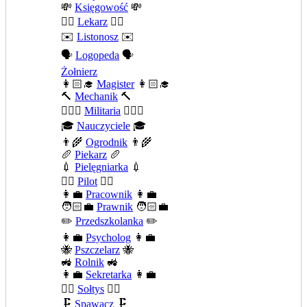
💸
Księgowość
💸
👨‍⚕️
Lekarz
👨‍⚕️
✉️
Listonosz
✉️
🗣️
Logopeda
🗣️
Żołnierz
👩🏻‍🎓
Magister
👩🏻‍🎓
🔨
Mechanik
🔨
💂🏻‍♂️
Militaria
💂🏻‍♂️
🎓
Nauczyciele
🎓
👨‍🌾
Ogrodnik
👨‍🌾
🥖
Piekarz
🥖
💉
Pielęgniarka
💉
👨‍✈️
Pilot
👨‍✈️
👩‍💼
Pracownik
👩‍💼
🧑🏻‍💼
Prawnik
🧑🏻‍💼
✏️
Przedszkolanka
✏️
👩‍💼
Psycholog
👩‍💼
🐝
Pszczelarz
🐝
🚜
Rolnik
🚜
👩‍💼
Sekretarka
👩‍💼
🧍‍♂️
Sołtys
🧍‍♂️
🗜️
Spawacz
🗜️