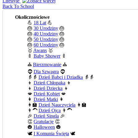
Lifestyle
Back To School
Okolicznościowe
💪
18 Lat
💪
🎂
30 Urodziny
🎂
🎂
40 Urodziny
🎂
🎂
50 Urodziny
🎂
🎂
60 Urodziny
🎂
🥇
Awans
🥇
🍼
Baby Shower
🍼
⛪
Bierzmowanie
⛪
🧔
Dla Szwagra
🧔
👵👵
Dzień Babci i Dziadka
👵👵
👦
Dzień Chłopaka
👦
👦
Dzień Dziecka
👦
💋
Dzień Kobiet
💋
👩
Dzień Matki
👩
👩‍🏫
Dzień Nauczyciela
👩‍🏫
👨‍🦱
Dzień Ojca
👨‍🦱
🎉
Dzień Singla
🎉
👏
Gratulacje
👏
🎃
Halloween
🎃
🕊️
I Komunia Święta
🕊️