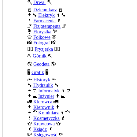
🪓
Drwal
🪓
📓
Dziennikarz
📓
👨‍🔧
Elektryk
👨‍🔧
💊
Farmaceuta
💊
🦵
Fizjoterapeuta
🦵
💐
Florystka
💐
🌸
Folkowe
🌸
📸
Fotograf
📸
💇‍♀️
Fryzjerka
💇‍♀️
⛏️
Górnik
⛏️
🌎
Geodeta
🌎
🖥️
Grafik
🖥️
🔦
Historyk
🔦
🔧
Hydraulik
🔧
👨‍💻
Informatyk
👨‍💻
👨‍💻
Inżynier
👨‍💻
🚛
Kierowca
🚛
👨
Kierownik
👨
👨‍🦱
Kominiarz
👨‍🦱
💄
Kosmetyczka
💄
👕
Krawcowa
👕
👴
Ksiądz
👴
💸
Księgowość
💸