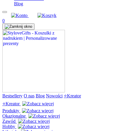
Blog
0
Bestsellery
O nas
Blog
Nowości
⭐Kreator
⭐Kreator
Produkty
Okazjonalne
Zawód
Hobby