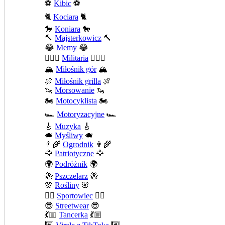
⚽
Kibic
⚽
🐈
Kociara
🐈
🐎
Koniara
🐎
🔨
Majsterkowicz
🔨
😂
Memy
😂
💂🏻‍♂️
Militaria
💂🏻‍♂️
🏔️
Miłośnik gór
🏔️
🍖
Miłośnik grilla
🍖
🦦
Morsowanie
🦦
🏍️
Motocyklista
🏍️
🏎️
Motoryzacyjne
🏎️
🎸
Muzyka
🎸
🐗
Myśliwy
🐗
👨‍🌾
Ogrodnik
👨‍🌾
🦅
Patriotyczne
🦅
🌍
Podróżnik
🌍
🐝
Pszczelarz
🐝
🌸
Rośliny
🌸
🤾‍♀️
Sportowiec
🤾‍♀️
😎
Streetwear
😎
💃🏼
Tancerka
💃🏼