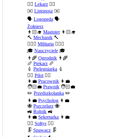
👨‍⚕️
Lekarz
👨‍⚕️
✉️
Listonosz
✉️
🗣️
Logopeda
🗣️
Żołnierz
👩🏻‍🎓
Magister
👩🏻‍🎓
🔨
Mechanik
🔨
💂🏻‍♂️
Militaria
💂🏻‍♂️
🎓
Nauczyciele
🎓
👨‍🌾
Ogrodnik
👨‍🌾
🥖
Piekarz
🥖
💉
Pielęgniarka
💉
👨‍✈️
Pilot
👨‍✈️
👩‍💼
Pracownik
👩‍💼
🧑🏻‍💼
Prawnik
🧑🏻‍💼
✏️
Przedszkolanka
✏️
👩‍💼
Psycholog
👩‍💼
🐝
Pszczelarz
🐝
🚜
Rolnik
🚜
👩‍💼
Sekretarka
👩‍💼
🧍‍♂️
Sołtys
🧍‍♂️
🗜️
Spawacz
🗜️