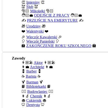
👏
Imieniny
👏
💒
Ślub
💒
🎅🏻
Mikołajki
🎅🏻
🧑🏻‍💼
ODEJŚCIE Z PRACY
🧑🏻‍💼
✍️
PRZEJŚCIE NA EMERYTURĘ
✍️
🎁
Urodziny
🎁
❤️
Walentynki
❤️
🎉
Wieczór Kawalerski
🎉
🎈
Wieczór Panieński
🎈
🏫
ZAKOŃCZENIE ROKU SZKOLNEGO
🏫
Zawody
👨🏼‍🎤
Aktor
👨🏼‍🎤
👩‍💼
Architekt
👩‍💼
💈
Barber
💈
☕
Barista
☕
🍹
Barman
🍹
📙
Bibliotekarki
📙
👷‍♂️
Budowlaniec
👷‍♂️
👩‍🔬
Chemik
👩‍🔬
🧁
Cukiernik
🧁
🦷
Dentysta
🦷