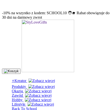
info@stylovegifts.pl
+48 574 304 204
-10% na wszystko z kodem: SCHOOL10 🧑‍🎓 Rabat obowiązuje do
30 dni na darmowy zwrot
⭐Kreator
Produkty
Okazja
Zawód
Hobby
Lifestyle
Back To School