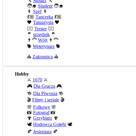
🔨
Stolarz
🔨
🧑‍🎓
Student
🧑‍🎓
👨
Szef
👨
💃🏼
Tancerka
💃🏼
🖤
Tatuażysta
🖤
🏄‍♂️
Trener
🏄‍♂️
🤵
urzędnik
🤵
👨‍🦰
Wójt
👨‍🦰
🐕
Weterynarz
🐕
⛪
Zakonnica
⛪
Hobby
⚔️
1670
⚔️
🎮
Dla Gracza
🎮
🍻
Dla Piwosza
🍻
🎬
Filmy i seriale
🎬
🌸
Folkowe
🌸
📸
Fotograf
📸
🍄
Grzybiarz
🍄
🕊️
Hodowca Gołębi
🕊️
🍂
Jesieniara
🍂