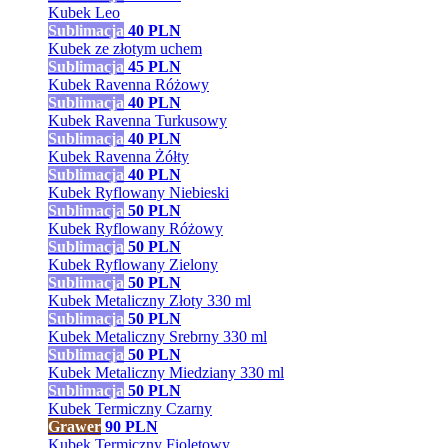
Kubek Leo
Sublimacja
40
PLN
Kubek ze złotym uchem
Sublimacja
45
PLN
Kubek Ravenna Różowy
Sublimacja
40
PLN
Kubek Ravenna Turkusowy
Sublimacja
40
PLN
Kubek Ravenna Żółty
Sublimacja
40
PLN
Kubek Ryflowany Niebieski
Sublimacja
50
PLN
Kubek Ryflowany Różowy
Sublimacja
50
PLN
Kubek Ryflowany Zielony
Sublimacja
50
PLN
Kubek Metaliczny Złoty 330 ml
Sublimacja
50
PLN
Kubek Metaliczny Srebrny 330 ml
Sublimacja
50
PLN
Kubek Metaliczny Miedziany 330 ml
Sublimacja
50
PLN
Kubek Termiczny Czarny
Grawer
90
PLN
Kubek Termiczny Fioletowy