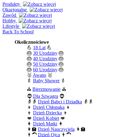
Produkty
Okazjonalne
Zawód
Hobby
Lifestyle
Back To School
Okolicznościowe
💪
18 Lat
💪
🎂
30 Urodziny
🎂
🎂
40 Urodziny
🎂
🎂
50 Urodziny
🎂
🎂
60 Urodziny
🎂
🥇
Awans
🥇
🍼
Baby Shower
🍼
⛪
Bierzmowanie
⛪
🧔
Dla Szwagra
🧔
👵👵
Dzień Babci i Dziadka
👵👵
👦
Dzień Chłopaka
👦
👦
Dzień Dziecka
👦
💋
Dzień Kobiet
💋
👩
Dzień Matki
👩
👩‍🏫
Dzień Nauczyciela
👩‍🏫
👨‍🦱
Dzień Ojca
👨‍🦱