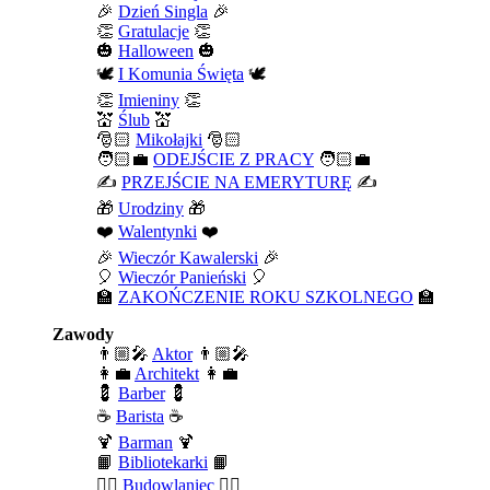
🎉
Dzień Singla
🎉
👏
Gratulacje
👏
🎃
Halloween
🎃
🕊️
I Komunia Święta
🕊️
👏
Imieniny
👏
💒
Ślub
💒
🎅🏻
Mikołajki
🎅🏻
🧑🏻‍💼
ODEJŚCIE Z PRACY
🧑🏻‍💼
✍️
PRZEJŚCIE NA EMERYTURĘ
✍️
🎁
Urodziny
🎁
❤️
Walentynki
❤️
🎉
Wieczór Kawalerski
🎉
🎈
Wieczór Panieński
🎈
🏫
ZAKOŃCZENIE ROKU SZKOLNEGO
🏫
Zawody
👨🏼‍🎤
Aktor
👨🏼‍🎤
👩‍💼
Architekt
👩‍💼
💈
Barber
💈
☕
Barista
☕
🍹
Barman
🍹
📙
Bibliotekarki
📙
👷‍♂️
Budowlaniec
👷‍♂️