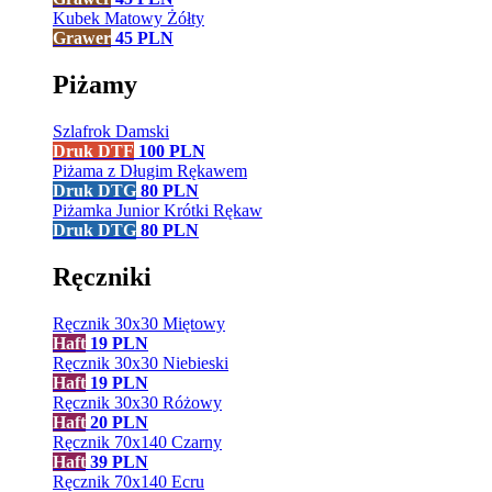
Kubek Matowy Żółty
Grawer
45
PLN
Piżamy
Szlafrok Damski
Druk DTF
100
PLN
Piżama z Długim Rękawem
Druk DTG
80
PLN
Piżamka Junior Krótki Rękaw
Druk DTG
80
PLN
Ręczniki
Ręcznik 30x30 Miętowy
Haft
19
PLN
Ręcznik 30x30 Niebieski
Haft
19
PLN
Ręcznik 30x30 Różowy
Haft
20
PLN
Ręcznik 70x140 Czarny
Haft
39
PLN
Ręcznik 70x140 Ecru