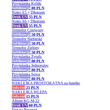
Przytulanka Królik
Sublimacja
80
PLN
Notes A5 + Długopis
Druk UV
55
PLN
Notes A6 + Długopis
Druk UV
55
PLN
Termofor Czerwony
Sublimacja
50
PLN
Termofor Niebieski
Sublimacja
50
PLN
Termofor Zielony
Sublimacja
50
PLN
Przytulanka Żyrafa
Sublimacja
80
PLN
Przytulanka Jednorożec
Sublimacja
80
PLN
Przytulanka Sowa
Sublimacja
80
PLN
NAKLEJKA PROSTOKĄTNA na butelkę
Solwent
25
PLN
NAKLEJKA WLEPA
Solwent
15
PLN
Album KG-M-22
Druk UV
60
PLN
Etui na Paszport