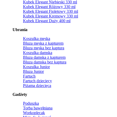
Kubek Elegant Niebieski 330 ml
Kubek Elegant Różowy 330 ml
Kubek Elegant Fioletowy 330 ml
Kubek Elegant Kremowy 330 ml
Kubek Elegant Duży 400 ml
Ubrania
Koszulka męska
Bluza męska z kapturem
Bluza męska bez kaptura
Koszulka damska
Bluza damska z kapturem
Bluza damska bez kaptura
Koszulka Junior
Bluza Junior
Fartuch
Fartuch dziecięcy
Piżama dziecięca
Gadżety
Poduszka
Torba bawełniana
Workoplecak