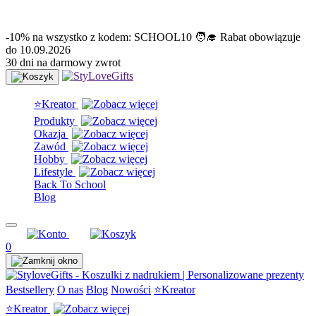
info@stylovegifts.pl
+48 574 304 204
-10% na wszystko z kodem: SCHOOL10 🧑‍🎓 Rabat obowiązuje
do 10.09.2026
30 dni na darmowy zwrot
⭐Kreator
Produkty
Okazja
Zawód
Hobby
Lifestyle
Back To School
Blog
0
Bestsellery
O nas
Blog
Nowości
⭐Kreator
⭐Kreator