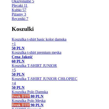
Okazjonalne
5
Plecaki
11
Kubki
57
Piżamy
3
Ręczniki
7
Koszulki
Koszulka t-shirt basic kolor damska
+1
50
PLN
Koszulka t-shirt premium męska
Cena
Jakość
60
PLN
Koszulka T-SHIRT JUNIOR
+5
50
PLN
Koszulka T-SHIRT JUNIOR CHŁOPIEC
+4
50
PLN
Koszulka Polo Damska
Druk DTF
80
PLN
Koszulka Polo Męska
Druk DTF
90
PLN