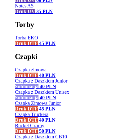
Druk UV
60
PLN
Notes A5
Druk UV
35
PLN
Torby
Torba EKO
Druk DTF
45
PLN
Czapki
Czapka zimowa
Druk DTF
40
PLN
Czapka z Daszkiem Junior
Sublimacja
40
PLN
Czapka z Daszkiem Unisex
Sublimacja
40
PLN
Czapka Zimowa Junior
Druk DTF
45
PLN
Czapka Truckera
Druk DTF
40
PLN
Bucket Czarny
Druk DTF
50
PLN
Czapka z Daszkiem CB10