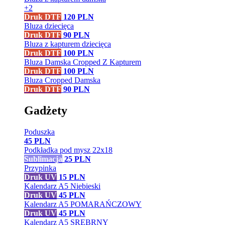
+2
Druk DTF
120
PLN
Bluza dziecięca
Druk DTF
90
PLN
Bluza z kapturem dziecięca
Druk DTF
100
PLN
Bluza Damska Cropped Z Kapturem
Druk DTF
100
PLN
Bluza Cropped Damska
Druk DTF
90
PLN
Gadżety
Poduszka
45
PLN
Podkładka pod mysz 22x18
Sublimacja
25
PLN
Przypinka
Druk UV
15
PLN
Kalendarz A5 Niebieski
Druk UV
45
PLN
Kalendarz A5 POMARAŃCZOWY
Druk UV
45
PLN
Kalendarz A5 SREBRNY