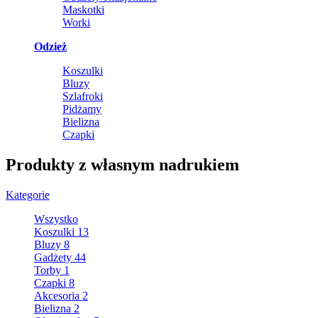
Maskotki
Worki
Odzież
Koszulki
Bluzy
Szlafroki
Pidżamy
Bielizna
Czapki
Produkty z własnym nadrukiem
Kategorie
Wszystko
Koszulki
13
Bluzy
8
Gadżety
44
Torby
1
Czapki
8
Akcesoria
2
Bielizna
2