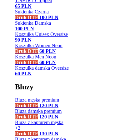
T-SHIRT Cropped
65
PLN
Sukienka Czarna
Druk DTF
100
PLN
Sukienka Damska
100
PLN
Koszulka Unisex Oversize
90
PLN
Koszulka Women Neon
Druk DTF
60
PLN
Koszulka Men Neon
Druk DTF
60
PLN
Koszulka damska Oversize
60
PLN
Bluzy
Bluza męska premium
Druk DTF
120
PLN
Bluza damska premium
Druk DTF
120
PLN
Bluza z kapturem męska
+2
Druk DTF
130
PLN
Bluza z kapturem damska