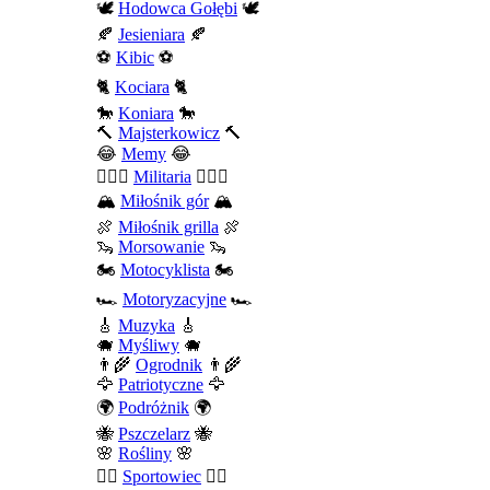
🕊️
Hodowca Gołębi
🕊️
🍂
Jesieniara
🍂
⚽
Kibic
⚽
🐈
Kociara
🐈
🐎
Koniara
🐎
🔨
Majsterkowicz
🔨
😂
Memy
😂
💂🏻‍♂️
Militaria
💂🏻‍♂️
🏔️
Miłośnik gór
🏔️
🍖
Miłośnik grilla
🍖
🦦
Morsowanie
🦦
🏍️
Motocyklista
🏍️
🏎️
Motoryzacyjne
🏎️
🎸
Muzyka
🎸
🐗
Myśliwy
🐗
👨‍🌾
Ogrodnik
👨‍🌾
🦅
Patriotyczne
🦅
🌍
Podróżnik
🌍
🐝
Pszczelarz
🐝
🌸
Rośliny
🌸
🤾‍♀️
Sportowiec
🤾‍♀️