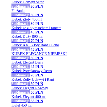
Kubek Uchwyt Serce
Sublimacja
30
PLN
Filiżanka
Sublimacja
50
PLN
Kubek Złoty 450 ml
Sublimacja
30
PLN
Kubek ze złotym uchem i rantem
Sublimacja
45
PLN
Kubek Duży 890 ml
Sublimacja
70
PLN
Kubek XXL Złoty Rant i Ucho
Sublimacja
45
PLN
KUBEK ELEGANCE NIEBIESKI
Sublimacja
50
PLN
Kubek Elegant Biały
Sublimacja
45
PLN
Kubek Porcelanowy Retro
Sublimacja
70
PLN
Kubek Żółty Uchwyt i Rant
Sublimacja
30
PLN
Kubek Elegant Różowy
Sublimacja
50
PLN
Kubek Elegant 400 ml
Sublimacja
55
PLN
Kufel 450 ml