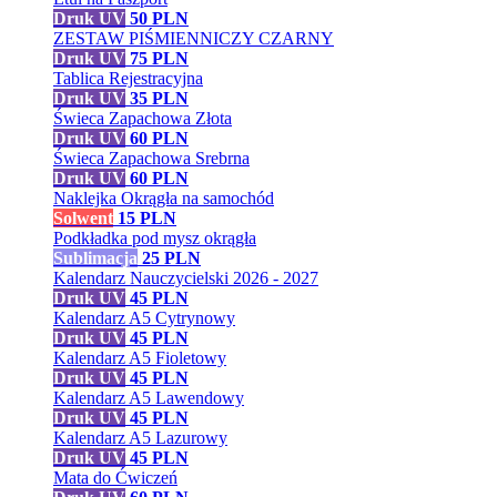
Druk UV
50
PLN
ZESTAW PIŚMIENNICZY CZARNY
Druk UV
75
PLN
Tablica Rejestracyjna
Druk UV
35
PLN
Świeca Zapachowa Złota
Druk UV
60
PLN
Świeca Zapachowa Srebrna
Druk UV
60
PLN
Naklejka Okrągła na samochód
Solwent
15
PLN
Podkładka pod mysz okrągła
Sublimacja
25
PLN
Kalendarz Nauczycielski 2026 - 2027
Druk UV
45
PLN
Kalendarz A5 Cytrynowy
Druk UV
45
PLN
Kalendarz A5 Fioletowy
Druk UV
45
PLN
Kalendarz A5 Lawendowy
Druk UV
45
PLN
Kalendarz A5 Lazurowy
Druk UV
45
PLN
Mata do Ćwiczeń