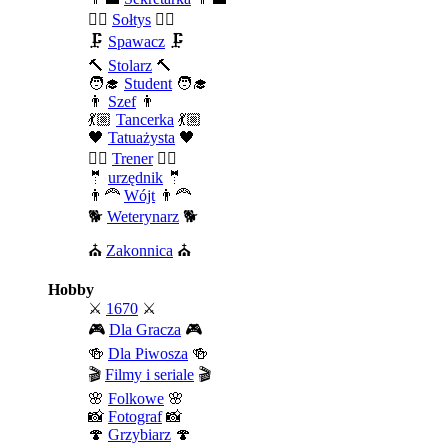
🧍‍♂️
Sołtys
🧍‍♂️
🗜️
Spawacz
🗜️
🔨
Stolarz
🔨
🧑‍🎓
Student
🧑‍🎓
👨
Szef
👨
💃🏼
Tancerka
💃🏼
🖤
Tatuażysta
🖤
🏄‍♂️
Trener
🏄‍♂️
🤵
urzędnik
🤵
👨‍🦰
Wójt
👨‍🦰
🐕
Weterynarz
🐕
⛪
Zakonnica
⛪
Hobby
⚔️
1670
⚔️
🎮
Dla Gracza
🎮
🍻
Dla Piwosza
🍻
🎬
Filmy i seriale
🎬
🌸
Folkowe
🌸
📸
Fotograf
📸
🍄
Grzybiarz
🍄