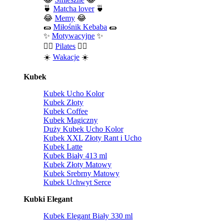
🍵
Matcha lover
🍵
😂
Memy
😂
🌯
Miłośnik Kebaba
🌯
✨
Motywacyjne
✨
🧘‍♀️
Pilates
🧘‍♀️
☀️
Wakacje
☀️
Kubek
Kubek Ucho Kolor
Kubek Złoty
Kubek Coffee
Kubek Magiczny
Duży Kubek Ucho Kolor
Kubek XXL Złoty Rant i Ucho
Kubek Latte
Kubek Biały 413 ml
Kubek Złoty Matowy
Kubek Srebrny Matowy
Kubek Uchwyt Serce
Kubki Elegant
Kubek Elegant Biały 330 ml