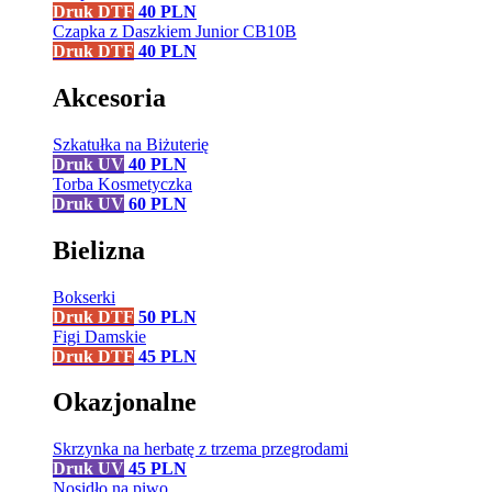
Druk DTF
40
PLN
Czapka z Daszkiem Junior CB10B
Druk DTF
40
PLN
Akcesoria
Szkatułka na Biżuterię
Druk UV
40
PLN
Torba Kosmetyczka
Druk UV
60
PLN
Bielizna
Bokserki
Druk DTF
50
PLN
Figi Damskie
Druk DTF
45
PLN
Okazjonalne
Skrzynka na herbatę z trzema przegrodami
Druk UV
45
PLN
Nosidło na piwo