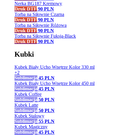
Nerka BG187 Kremowy
Druk DTF
90
PLN
Torba na Siłownie Czarna
Druk DTF
90
PLN
Torba na Siłownie Różowa
Druk DTF
90
PLN
Torba na Siłownie Fuksja-Black
Druk DTF
90
PLN
Kubki
Kubek Biały Ucho Wnętrze Kolor 330 ml
+2
Sublimacja
45
PLN
Kubek Biały Ucho Wnętrze Kolor 450 ml
Sublimacja
45
PLN
Kubek Coffee
Sublimacja
50
PLN
Kubek Latte
Sublimacja
50
PLN
Kubek Stalowy
Sublimacja
55
PLN
Kubek Magiczny
Sublimacja
45
PLN