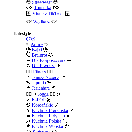
😎
Streetwear
😎
💃🏼
Tancerka
💃🏼
#️⃣
Virale z TikToka
#️⃣
🐟
Wędkarz
🐟
Lifestyle
67😄
✨
Anime
✨
🐉
Bajki
🐉
🤯
Brainrot
🤯
🐀
Dla Korposzczura
🐀
🍻
Dla Piwosza
🍻
🤾‍♀️
Fitness
🤾‍♀️
🍺
Janusz Nosacz
🍺
🌸
Japonia
🌸
🍂
Jesieniara
🍂
🧘‍♀️🌿
Jogga
🧘‍♀️🌿
🎤
K-POP
🎤
🌸
Koreańskie
🌸
🍷
Kuchnia Francuska
🍷
🍛
Kuchnia Indyjska
🍛
🥟
Kuchnia Polska
🥟
🍕
Kuchnia Włoska
🍕
😂
Śmieszne
😂