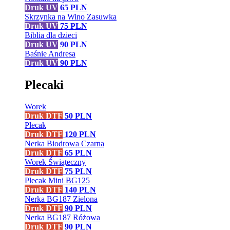
Druk UV
65
PLN
Skrzynka na Wino Zasuwka
Druk UV
75
PLN
Biblia dla dzieci
Druk UV
90
PLN
Baśnie Andresa
Druk UV
90
PLN
Plecaki
Worek
Druk DTF
50
PLN
Plecak
Druk DTF
120
PLN
Nerka Biodrowa Czarna
Druk DTF
65
PLN
Worek Świąteczny
Druk DTF
75
PLN
Plecak Mini BG125
Druk DTF
140
PLN
Nerka BG187 Zielona
Druk DTF
90
PLN
Nerka BG187 Różowa
Druk DTF
90
PLN