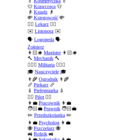
💄
Kosmetyczka
💄
👕
Krawcowa
👕
👴
Ksiądz
👴
💸
Księgowość
💸
👨‍⚕️
Lekarz
👨‍⚕️
✉️
Listonosz
✉️
🗣️
Logopeda
🗣️
Żołnierz
👩🏻‍🎓
Magister
👩🏻‍🎓
🔨
Mechanik
🔨
💂🏻‍♂️
Militaria
💂🏻‍♂️
🎓
Nauczyciele
🎓
👨‍🌾
Ogrodnik
👨‍🌾
🥖
Piekarz
🥖
💉
Pielęgniarka
💉
👨‍✈️
Pilot
👨‍✈️
👩‍💼
Pracownik
👩‍💼
🧑🏻‍💼
Prawnik
🧑🏻‍💼
✏️
Przedszkolanka
✏️
👩‍💼
Psycholog
👩‍💼
🐝
Pszczelarz
🐝
🚜
Rolnik
🚜
👩‍💼
Sekretarka
👩‍💼