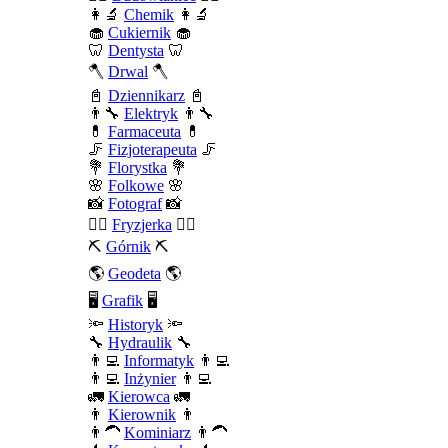
👩‍🔬
Chemik
👩‍🔬
🧁
Cukiernik
🧁
🦷
Dentysta
🦷
🪓
Drwal
🪓
📓
Dziennikarz
📓
👨‍🔧
Elektryk
👨‍🔧
💊
Farmaceuta
💊
🦵
Fizjoterapeuta
🦵
💐
Florystka
💐
🌸
Folkowe
🌸
📸
Fotograf
📸
💇‍♀️
Fryzjerka
💇‍♀️
⛏️
Górnik
⛏️
🌎
Geodeta
🌎
🖥️
Grafik
🖥️
🔦
Historyk
🔦
🔧
Hydraulik
🔧
👨‍💻
Informatyk
👨‍💻
👨‍💻
Inżynier
👨‍💻
🚛
Kierowca
🚛
👨
Kierownik
👨
👨‍🦱
Kominiarz
👨‍🦱