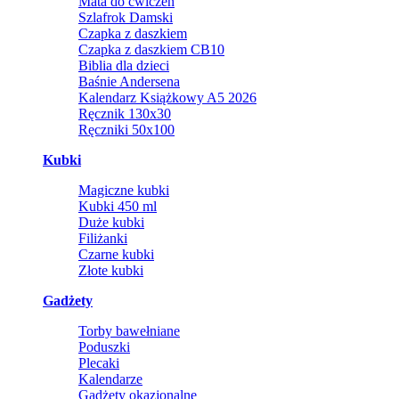
Mata do ćwiczeń
Szlafrok Damski
Czapka z daszkiem
Czapka z daszkiem CB10
Biblia dla dzieci
Baśnie Andersena
Kalendarz Książkowy A5 2026
Ręcznik 130x30
Ręczniki 50x100
Kubki
Magiczne kubki
Kubki 450 ml
Duże kubki
Filiżanki
Czarne kubki
Złote kubki
Gadżety
Torby bawełniane
Poduszki
Plecaki
Kalendarze
Gadżety okazjonalne