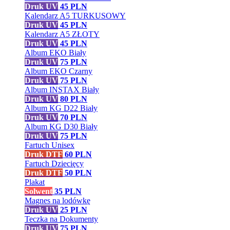
Druk UV
45
PLN
Kalendarz A5 TURKUSOWY
Druk UV
45
PLN
Kalendarz A5 ZŁOTY
Druk UV
45
PLN
Album EKO Biały
Druk UV
75
PLN
Album EKO Czarny
Druk UV
75
PLN
Album INSTAX Biały
Druk UV
80
PLN
Album KG D22 Biały
Druk UV
70
PLN
Album KG D30 Biały
Druk UV
75
PLN
Fartuch Unisex
Druk DTF
60
PLN
Fartuch Dziecięcy
Druk DTF
50
PLN
Plakat
Solwent
35
PLN
Magnes na lodówkę
Druk UV
25
PLN
Teczka na Dokumenty
Druk UV
75
PLN