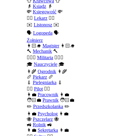
👕
Krawcowa
👕
👴
Ksiądz
👴
💸
Księgowość
💸
👨‍⚕️
Lekarz
👨‍⚕️
✉️
Listonosz
✉️
🗣️
Logopeda
🗣️
Żołnierz
👩🏻‍🎓
Magister
👩🏻‍🎓
🔨
Mechanik
🔨
💂🏻‍♂️
Militaria
💂🏻‍♂️
🎓
Nauczyciele
🎓
👨‍🌾
Ogrodnik
👨‍🌾
🥖
Piekarz
🥖
💉
Pielęgniarka
💉
👨‍✈️
Pilot
👨‍✈️
👩‍💼
Pracownik
👩‍💼
🧑🏻‍💼
Prawnik
🧑🏻‍💼
✏️
Przedszkolanka
✏️
👩‍💼
Psycholog
👩‍💼
🐝
Pszczelarz
🐝
🚜
Rolnik
🚜
👩‍💼
Sekretarka
👩‍💼