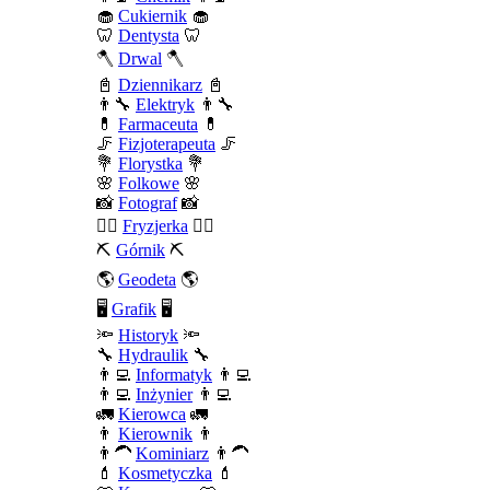
🧁
Cukiernik
🧁
🦷
Dentysta
🦷
🪓
Drwal
🪓
📓
Dziennikarz
📓
👨‍🔧
Elektryk
👨‍🔧
💊
Farmaceuta
💊
🦵
Fizjoterapeuta
🦵
💐
Florystka
💐
🌸
Folkowe
🌸
📸
Fotograf
📸
💇‍♀️
Fryzjerka
💇‍♀️
⛏️
Górnik
⛏️
🌎
Geodeta
🌎
🖥️
Grafik
🖥️
🔦
Historyk
🔦
🔧
Hydraulik
🔧
👨‍💻
Informatyk
👨‍💻
👨‍💻
Inżynier
👨‍💻
🚛
Kierowca
🚛
👨
Kierownik
👨
👨‍🦱
Kominiarz
👨‍🦱
💄
Kosmetyczka
💄