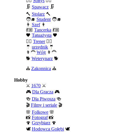
🧍‍♂️
Sołtys
🧍‍♂️
🗜️
Spawacz
🗜️
🔨
Stolarz
🔨
🧑‍🎓
Student
🧑‍🎓
👨
Szef
👨
💃🏼
Tancerka
💃🏼
🖤
Tatuażysta
🖤
🏄‍♂️
Trener
🏄‍♂️
🤵
urzędnik
🤵
👨‍🦰
Wójt
👨‍🦰
🐕
Weterynarz
🐕
⛪
Zakonnica
⛪
Hobby
⚔️
1670
⚔️
🎮
Dla Gracza
🎮
🍻
Dla Piwosza
🍻
🎬
Filmy i seriale
🎬
🌸
Folkowe
🌸
📸
Fotograf
📸
🍄
Grzybiarz
🍄
🕊️
Hodowca Gołębi
🕊️