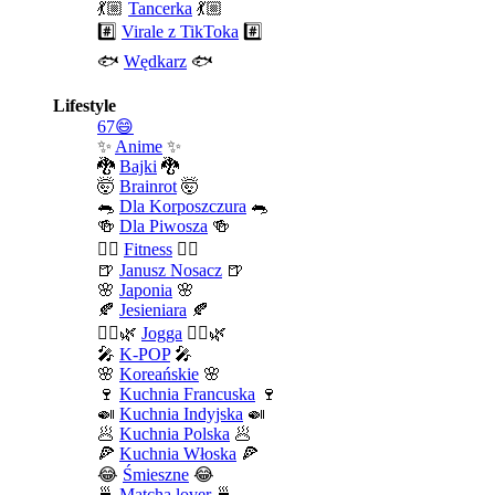
💃🏼
Tancerka
💃🏼
#️⃣
Virale z TikToka
#️⃣
🐟
Wędkarz
🐟
Lifestyle
67😄
✨
Anime
✨
🐉
Bajki
🐉
🤯
Brainrot
🤯
🐀
Dla Korposzczura
🐀
🍻
Dla Piwosza
🍻
🤾‍♀️
Fitness
🤾‍♀️
🍺
Janusz Nosacz
🍺
🌸
Japonia
🌸
🍂
Jesieniara
🍂
🧘‍♀️🌿
Jogga
🧘‍♀️🌿
🎤
K-POP
🎤
🌸
Koreańskie
🌸
🍷
Kuchnia Francuska
🍷
🍛
Kuchnia Indyjska
🍛
🥟
Kuchnia Polska
🥟
🍕
Kuchnia Włoska
🍕
😂
Śmieszne
😂
🍵
Matcha lover
🍵