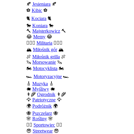
🍂
Jesieniara
🍂
⚽
Kibic
⚽
🐈
Kociara
🐈
🐎
Koniara
🐎
🔨
Majsterkowicz
🔨
😂
Memy
😂
💂🏻‍♂️
Militaria
💂🏻‍♂️
🏔️
Miłośnik gór
🏔️
🍖
Miłośnik grilla
🍖
🦦
Morsowanie
🦦
🏍️
Motocyklista
🏍️
🏎️
Motoryzacyjne
🏎️
🎸
Muzyka
🎸
🐗
Myśliwy
🐗
👨‍🌾
Ogrodnik
👨‍🌾
🦅
Patriotyczne
🦅
🌍
Podróżnik
🌍
🐝
Pszczelarz
🐝
🌸
Rośliny
🌸
🤾‍♀️
Sportowiec
🤾‍♀️
😎
Streetwear
😎