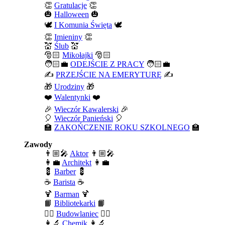
👏
Gratulacje
👏
🎃
Halloween
🎃
🕊️
I Komunia Święta
🕊️
👏
Imieniny
👏
💒
Ślub
💒
🎅🏻
Mikołajki
🎅🏻
🧑🏻‍💼
ODEJŚCIE Z PRACY
🧑🏻‍💼
✍️
PRZEJŚCIE NA EMERYTURĘ
✍️
🎁
Urodziny
🎁
❤️
Walentynki
❤️
🎉
Wieczór Kawalerski
🎉
🎈
Wieczór Panieński
🎈
🏫
ZAKOŃCZENIE ROKU SZKOLNEGO
🏫
Zawody
👨🏼‍🎤
Aktor
👨🏼‍🎤
👩‍💼
Architekt
👩‍💼
💈
Barber
💈
☕
Barista
☕
🍹
Barman
🍹
📙
Bibliotekarki
📙
👷‍♂️
Budowlaniec
👷‍♂️
👩‍🔬
Chemik
👩‍🔬