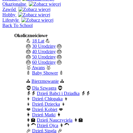
Okazjonalne
Zawód
Hobby
Lifestyle
Back To School
Okolicznościowe
💪
18 Lat
💪
🎂
30 Urodziny
🎂
🎂
40 Urodziny
🎂
🎂
50 Urodziny
🎂
🎂
60 Urodziny
🎂
🥇
Awans
🥇
🍼
Baby Shower
🍼
⛪
Bierzmowanie
⛪
🧔
Dla Szwagra
🧔
👵👵
Dzień Babci i Dziadka
👵👵
👦
Dzień Chłopaka
👦
👦
Dzień Dziecka
👦
💋
Dzień Kobiet
💋
👩
Dzień Matki
👩
👩‍🏫
Dzień Nauczyciela
👩‍🏫
👨‍🦱
Dzień Ojca
👨‍🦱
🎉
Dzień Singla
🎉