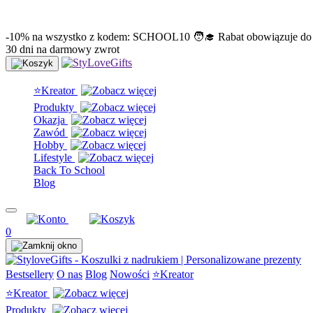
info@stylovegifts.pl
+48 574 304 204
-10% na wszystko z kodem: SCHOOL10 🧑‍🎓 Rabat obowiązuje do
30 dni na darmowy zwrot
⭐Kreator
Produkty
Okazja
Zawód
Hobby
Lifestyle
Back To School
Blog
0
Bestsellery
O nas
Blog
Nowości
⭐Kreator
⭐Kreator
Produkty