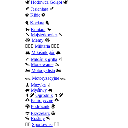
🕊️
Hodowca Gołębi
🕊️
🍂
Jesieniara
🍂
⚽
Kibic
⚽
🐈
Kociara
🐈
🐎
Koniara
🐎
🔨
Majsterkowicz
🔨
😂
Memy
😂
💂🏻‍♂️
Militaria
💂🏻‍♂️
🏔️
Miłośnik gór
🏔️
🍖
Miłośnik grilla
🍖
🦦
Morsowanie
🦦
🏍️
Motocyklista
🏍️
🏎️
Motoryzacyjne
🏎️
🎸
Muzyka
🎸
🐗
Myśliwy
🐗
👨‍🌾
Ogrodnik
👨‍🌾
🦅
Patriotyczne
🦅
🌍
Podróżnik
🌍
🐝
Pszczelarz
🐝
🌸
Rośliny
🌸
🤾‍♀️
Sportowiec
🤾‍♀️