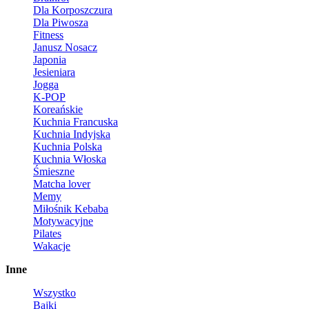
Dla Korposzczura
Dla Piwosza
Fitness
Janusz Nosacz
Japonia
Jesieniara
Jogga
K-POP
Koreańskie
Kuchnia Francuska
Kuchnia Indyjska
Kuchnia Polska
Kuchnia Włoska
Śmieszne
Matcha lover
Memy
Miłośnik Kebaba
Motywacyjne
Pilates
Wakacje
Inne
Wszystko
Bajki