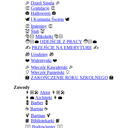
🎉
Dzień Singla
🎉
👏
Gratulacje
👏
🎃
Halloween
🎃
🕊️
I Komunia Święta
🕊️
👏
Imieniny
👏
💒
Ślub
💒
🎅🏻
Mikołajki
🎅🏻
🧑🏻‍💼
ODEJŚCIE Z PRACY
🧑🏻‍💼
✍️
PRZEJŚCIE NA EMERYTURĘ
✍️
🎁
Urodziny
🎁
❤️
Walentynki
❤️
🎉
Wieczór Kawalerski
🎉
🎈
Wieczór Panieński
🎈
🏫
ZAKOŃCZENIE ROKU SZKOLNEGO
🏫
Zawody
👨🏼‍🎤
Aktor
👨🏼‍🎤
👩‍💼
Architekt
👩‍💼
💈
Barber
💈
☕
Barista
☕
🍹
Barman
🍹
📙
Bibliotekarki
📙
👷‍♂️
Budowlaniec
👷‍♂️