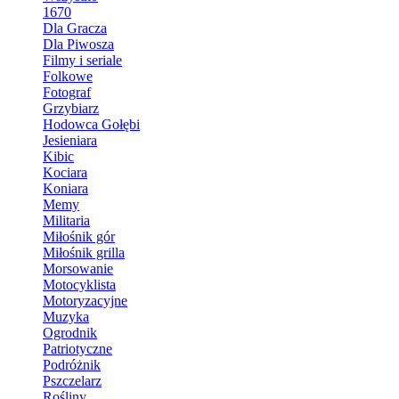
1670
Dla Gracza
Dla Piwosza
Filmy i seriale
Folkowe
Fotograf
Grzybiarz
Hodowca Gołębi
Jesieniara
Kibic
Kociara
Koniara
Memy
Militaria
Miłośnik gór
Miłośnik grilla
Morsowanie
Motocyklista
Motoryzacyjne
Muzyka
Ogrodnik
Patriotyczne
Podróżnik
Pszczelarz
Rośliny