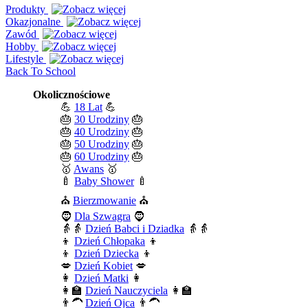
Produkty
Okazjonalne
Zawód
Hobby
Lifestyle
Back To School
Okolicznościowe
💪
18 Lat
💪
🎂
30 Urodziny
🎂
🎂
40 Urodziny
🎂
🎂
50 Urodziny
🎂
🎂
60 Urodziny
🎂
🥇
Awans
🥇
🍼
Baby Shower
🍼
⛪
Bierzmowanie
⛪
🧔
Dla Szwagra
🧔
👵👵
Dzień Babci i Dziadka
👵👵
👦
Dzień Chłopaka
👦
👦
Dzień Dziecka
👦
💋
Dzień Kobiet
💋
👩
Dzień Matki
👩
👩‍🏫
Dzień Nauczyciela
👩‍🏫
👨‍🦱
Dzień Ojca
👨‍🦱