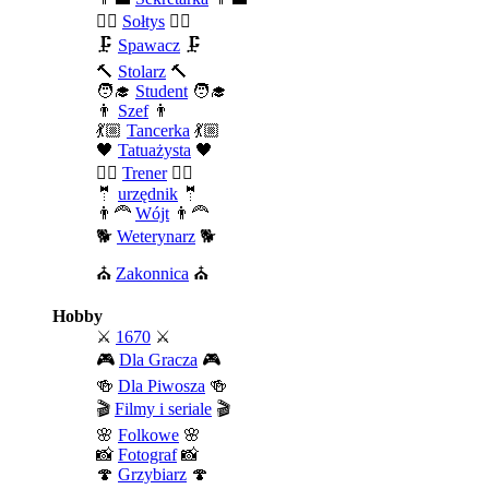
🧍‍♂️
Sołtys
🧍‍♂️
🗜️
Spawacz
🗜️
🔨
Stolarz
🔨
🧑‍🎓
Student
🧑‍🎓
👨
Szef
👨
💃🏼
Tancerka
💃🏼
🖤
Tatuażysta
🖤
🏄‍♂️
Trener
🏄‍♂️
🤵
urzędnik
🤵
👨‍🦰
Wójt
👨‍🦰
🐕
Weterynarz
🐕
⛪
Zakonnica
⛪
Hobby
⚔️
1670
⚔️
🎮
Dla Gracza
🎮
🍻
Dla Piwosza
🍻
🎬
Filmy i seriale
🎬
🌸
Folkowe
🌸
📸
Fotograf
📸
🍄
Grzybiarz
🍄