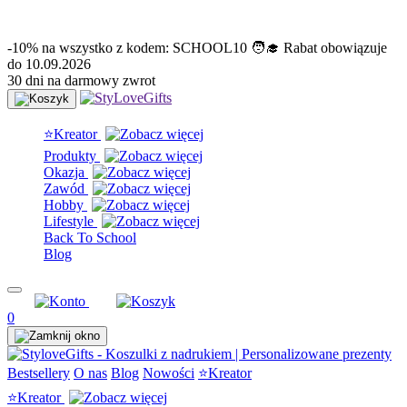
info@stylovegifts.pl
+48 574 304 204
-10% na wszystko z kodem: SCHOOL10 🧑‍🎓 Rabat obowiązuje
do 10.09.2026
30 dni na darmowy zwrot
⭐Kreator
Produkty
Okazja
Zawód
Hobby
Lifestyle
Back To School
Blog
0
Bestsellery
O nas
Blog
Nowości
⭐Kreator
⭐Kreator