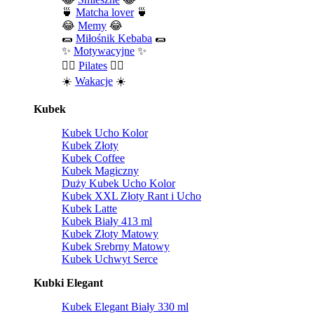
🍵
Matcha lover
🍵
😂
Memy
😂
🌯
Miłośnik Kebaba
🌯
✨
Motywacyjne
✨
🧘‍♀️
Pilates
🧘‍♀️
☀️
Wakacje
☀️
Kubek
Kubek Ucho Kolor
Kubek Złoty
Kubek Coffee
Kubek Magiczny
Duży Kubek Ucho Kolor
Kubek XXL Złoty Rant i Ucho
Kubek Latte
Kubek Biały 413 ml
Kubek Złoty Matowy
Kubek Srebrny Matowy
Kubek Uchwyt Serce
Kubki Elegant
Kubek Elegant Biały 330 ml