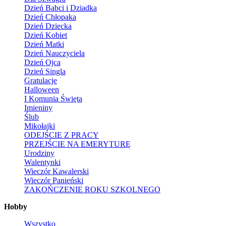
Dzień Babci i Dziadka
Dzień Chłopaka
Dzień Dziecka
Dzień Kobiet
Dzień Matki
Dzień Nauczyciela
Dzień Ojca
Dzień Singla
Gratulacje
Halloween
I Komunia Święta
Imieniny
Ślub
Mikołajki
ODEJŚCIE Z PRACY
PRZEJŚCIE NA EMERYTURĘ
Urodziny
Walentynki
Wieczór Kawalerski
Wieczór Panieński
ZAKOŃCZENIE ROKU SZKOLNEGO
Hobby
Wszystko