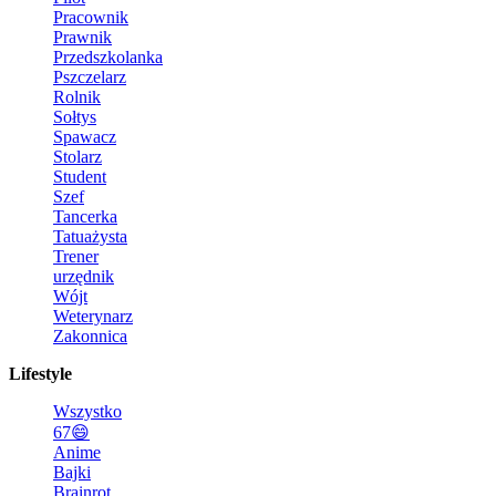
Pracownik
Prawnik
Przedszkolanka
Pszczelarz
Rolnik
Sołtys
Spawacz
Stolarz
Student
Szef
Tancerka
Tatuażysta
Trener
urzędnik
Wójt
Weterynarz
Zakonnica
Lifestyle
Wszystko
67😄
Anime
Bajki
Brainrot