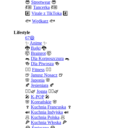
😎
Streetwear
😎
💃🏼
Tancerka
💃🏼
#️⃣
Virale z TikToka
#️⃣
🐟
Wędkarz
🐟
Lifestyle
67😄
✨
Anime
✨
🐉
Bajki
🐉
🤯
Brainrot
🤯
🐀
Dla Korposzczura
🐀
🍻
Dla Piwosza
🍻
🤾‍♀️
Fitness
🤾‍♀️
🍺
Janusz Nosacz
🍺
🌸
Japonia
🌸
🍂
Jesieniara
🍂
🧘‍♀️🌿
Jogga
🧘‍♀️🌿
🎤
K-POP
🎤
🌸
Koreańskie
🌸
🍷
Kuchnia Francuska
🍷
🍛
Kuchnia Indyjska
🍛
🥟
Kuchnia Polska
🥟
🍕
Kuchnia Włoska
🍕
😂
Śmieszne
😂