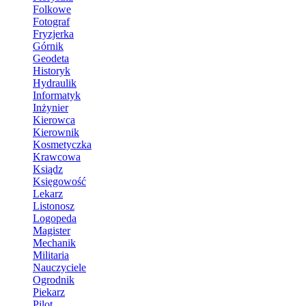
Folkowe
Fotograf
Fryzjerka
Górnik
Geodeta
Historyk
Hydraulik
Informatyk
Inżynier
Kierowca
Kierownik
Kosmetyczka
Krawcowa
Ksiądz
Księgowość
Lekarz
Listonosz
Logopeda
Magister
Mechanik
Militaria
Nauczyciele
Ogrodnik
Piekarz
Pilot