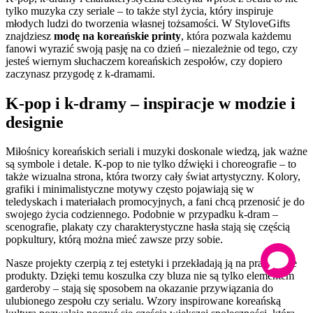
tylko muzyka czy seriale – to także styl życia, który inspiruje
młodych ludzi do tworzenia własnej tożsamości. W StyloveGifts
znajdziesz
modę na koreańskie printy
, która pozwala każdemu
fanowi wyrazić swoją pasję na co dzień – niezależnie od tego, czy
jesteś wiernym słuchaczem koreańskich zespołów, czy dopiero
zaczynasz przygodę z k-dramami.
K-pop i k-dramy – inspiracje w modzie i
designie
Miłośnicy koreańskich seriali i muzyki doskonale wiedzą, jak ważne
są symbole i detale. K-pop to nie tylko dźwięki i choreografie – to
także wizualna strona, która tworzy cały świat artystyczny. Kolory,
grafiki i minimalistyczne motywy często pojawiają się w
teledyskach i materiałach promocyjnych, a fani chcą przenosić je do
swojego życia codziennego. Podobnie w przypadku k-dram –
scenografie, plakaty czy charakterystyczne hasła stają się częścią
popkultury, którą można mieć zawsze przy sobie.
Nasze projekty czerpią z tej estetyki i przekładają ją na praktyczne
produkty. Dzięki temu koszulka czy bluza nie są tylko elementem
garderoby – stają się sposobem na okazanie przywiązania do
ulubionego zespołu czy serialu. Wzory inspirowane koreańską