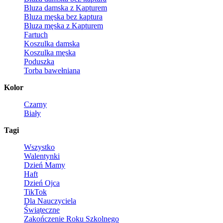
Bluza damska z Kapturem
Bluza męska bez kaptura
Bluza męska z Kapturem
Fartuch
Koszulka damska
Koszulka męska
Poduszka
Torba bawełniana
Kolor
Czarny
Biały
Tagi
Wszystko
Walentynki
Dzień Mamy
Haft
Dzień Ojca
TikTok
Dla Nauczyciela
Świąteczne
Zakończenie Roku Szkolnego