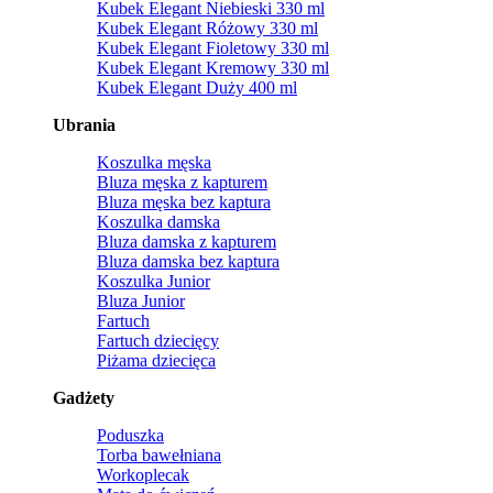
Kubek Elegant Niebieski 330 ml
Kubek Elegant Różowy 330 ml
Kubek Elegant Fioletowy 330 ml
Kubek Elegant Kremowy 330 ml
Kubek Elegant Duży 400 ml
Ubrania
Koszulka męska
Bluza męska z kapturem
Bluza męska bez kaptura
Koszulka damska
Bluza damska z kapturem
Bluza damska bez kaptura
Koszulka Junior
Bluza Junior
Fartuch
Fartuch dziecięcy
Piżama dziecięca
Gadżety
Poduszka
Torba bawełniana
Workoplecak