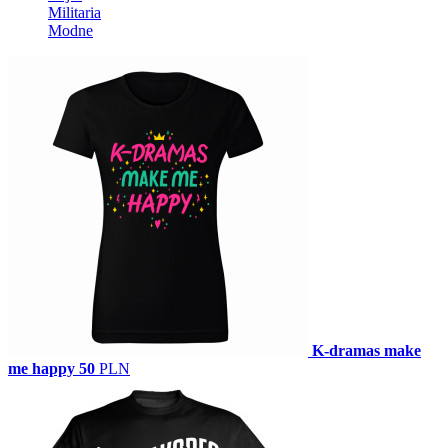
Militaria
Modne
K-dramas make
me happy
50
PLN