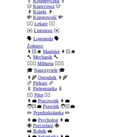
💄
Kosmetyczka
💄
👕
Krawcowa
👕
👴
Ksiądz
👴
💸
Księgowość
💸
👨‍⚕️
Lekarz
👨‍⚕️
✉️
Listonosz
✉️
🗣️
Logopeda
🗣️
Żołnierz
👩🏻‍🎓
Magister
👩🏻‍🎓
🔨
Mechanik
🔨
💂🏻‍♂️
Militaria
💂🏻‍♂️
🎓
Nauczyciele
🎓
👨‍🌾
Ogrodnik
👨‍🌾
🥖
Piekarz
🥖
💉
Pielęgniarka
💉
👨‍✈️
Pilot
👨‍✈️
👩‍💼
Pracownik
👩‍💼
🧑🏻‍💼
Prawnik
🧑🏻‍💼
✏️
Przedszkolanka
✏️
👩‍💼
Psycholog
👩‍💼
🐝
Pszczelarz
🐝
🚜
Rolnik
🚜
👩‍💼
Sekretarka
👩‍💼