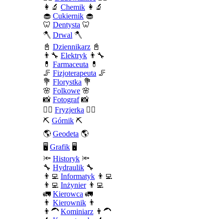
👩‍🔬
Chemik
👩‍🔬
🧁
Cukiernik
🧁
🦷
Dentysta
🦷
🪓
Drwal
🪓
📓
Dziennikarz
📓
👨‍🔧
Elektryk
👨‍🔧
💊
Farmaceuta
💊
🦵
Fizjoterapeuta
🦵
💐
Florystka
💐
🌸
Folkowe
🌸
📸
Fotograf
📸
💇‍♀️
Fryzjerka
💇‍♀️
⛏️
Górnik
⛏️
🌎
Geodeta
🌎
🖥️
Grafik
🖥️
🔦
Historyk
🔦
🔧
Hydraulik
🔧
👨‍💻
Informatyk
👨‍💻
👨‍💻
Inżynier
👨‍💻
🚛
Kierowca
🚛
👨
Kierownik
👨
👨‍🦱
Kominiarz
👨‍🦱