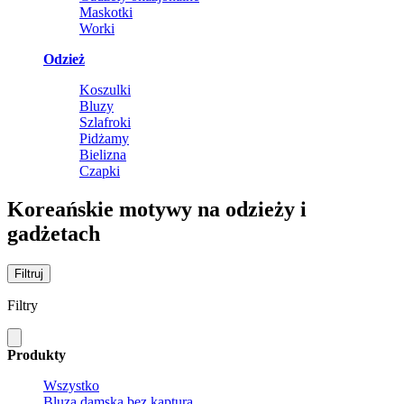
Maskotki
Worki
Odzież
Koszulki
Bluzy
Szlafroki
Pidżamy
Bielizna
Czapki
Koreańskie motywy na odzieży i
gadżetach
Filtruj
Filtry
Produkty
Wszystko
Bluza damska bez kaptura