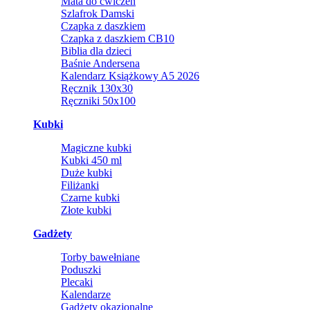
Mata do ćwiczeń
Szlafrok Damski
Czapka z daszkiem
Czapka z daszkiem CB10
Biblia dla dzieci
Baśnie Andersena
Kalendarz Książkowy A5 2026
Ręcznik 130x30
Ręczniki 50x100
Kubki
Magiczne kubki
Kubki 450 ml
Duże kubki
Filiżanki
Czarne kubki
Złote kubki
Gadżety
Torby bawełniane
Poduszki
Plecaki
Kalendarze
Gadżety okazjonalne