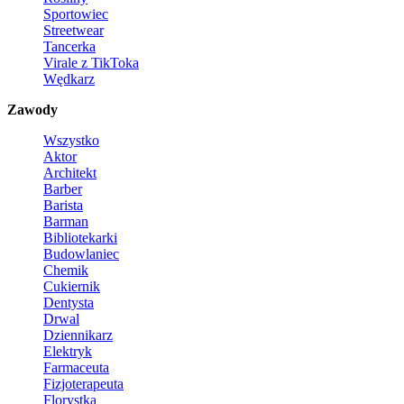
Sportowiec
Streetwear
Tancerka
Virale z TikToka
Wędkarz
Zawody
Wszystko
Aktor
Architekt
Barber
Barista
Barman
Bibliotekarki
Budowlaniec
Chemik
Cukiernik
Dentysta
Drwal
Dziennikarz
Elektryk
Farmaceuta
Fizjoterapeuta
Florystka