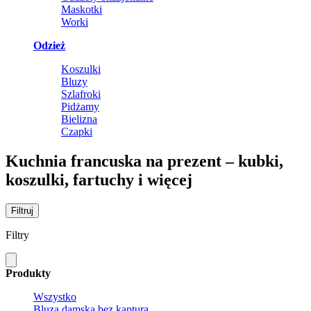
Maskotki
Worki
Odzież
Koszulki
Bluzy
Szlafroki
Pidżamy
Bielizna
Czapki
Kuchnia francuska na prezent – kubki,
koszulki, fartuchy i więcej
Filtruj
Filtry
Produkty
Wszystko
Bluza damska bez kaptura