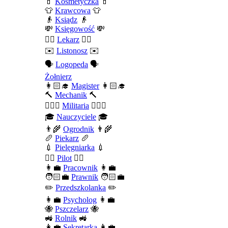
💄
Kosmetyczka
💄
👕
Krawcowa
👕
👴
Ksiądz
👴
💸
Księgowość
💸
👨‍⚕️
Lekarz
👨‍⚕️
✉️
Listonosz
✉️
🗣️
Logopeda
🗣️
Żołnierz
👩🏻‍🎓
Magister
👩🏻‍🎓
🔨
Mechanik
🔨
💂🏻‍♂️
Militaria
💂🏻‍♂️
🎓
Nauczyciele
🎓
👨‍🌾
Ogrodnik
👨‍🌾
🥖
Piekarz
🥖
💉
Pielęgniarka
💉
👨‍✈️
Pilot
👨‍✈️
👩‍💼
Pracownik
👩‍💼
🧑🏻‍💼
Prawnik
🧑🏻‍💼
✏️
Przedszkolanka
✏️
👩‍💼
Psycholog
👩‍💼
🐝
Pszczelarz
🐝
🚜
Rolnik
🚜
👩‍💼
Sekretarka
👩‍💼