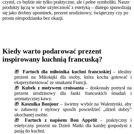
czymś, co będzie nie tylko praktyczne, ale i pełne symboliki. Nasze
produkty łączą w sobie użyteczność z estetyką – dlatego sprawdzają
się jako drobny upominek, prezent urodzinowy, świąteczny czy po
prostu niespodzianka bez okazji.
Kiedy warto podarować prezent
inspirowany kuchnią francuską?
🎁
Fartuch dla miłośnika kuchni francuskiej
– idealny
prezent na Mikołajki dla osoby, która kocha gotować i
eksperymentować ze smakami Francji.
🎁
Kubek z motywem croissanta
– doskonały pomysł na
prezent urodzinowy dla fanki francuskich śniadań i
aromatycznej kawy.
🎁
Koszulka Bonjour
– świetny wybór na Walentynki, aby
w zabawny i stylowy sposób powiedzieć „dzień dobry”
ukochanej osobie.
🎁
Fartuch z napisem Bon Appétit
– praktyczny i
estetyczny prezent na Dzień Matki dla każdej gospodyni z
pasją do kuchni.