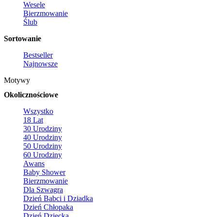
Wesele
Bierzmowanie
Ślub
Sortowanie
Bestseller
Najnowsze
Motywy
Okolicznościowe
Wszystko
18 Lat
30 Urodziny
40 Urodziny
50 Urodziny
60 Urodziny
Awans
Baby Shower
Bierzmowanie
Dla Szwagra
Dzień Babci i Dziadka
Dzień Chłopaka
Dzień Dziecka