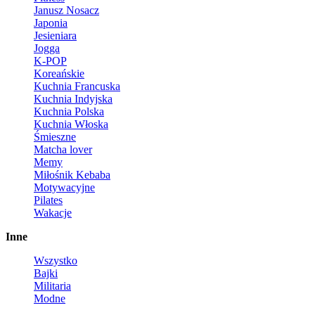
Janusz Nosacz
Japonia
Jesieniara
Jogga
K-POP
Koreańskie
Kuchnia Francuska
Kuchnia Indyjska
Kuchnia Polska
Kuchnia Włoska
Śmieszne
Matcha lover
Memy
Miłośnik Kebaba
Motywacyjne
Pilates
Wakacje
Inne
Wszystko
Bajki
Militaria
Modne