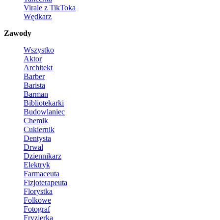
Virale z TikToka
Wędkarz
Zawody
Wszystko
Aktor
Architekt
Barber
Barista
Barman
Bibliotekarki
Budowlaniec
Chemik
Cukiernik
Dentysta
Drwal
Dziennikarz
Elektryk
Farmaceuta
Fizjoterapeuta
Florystka
Folkowe
Fotograf
Fryzjerka