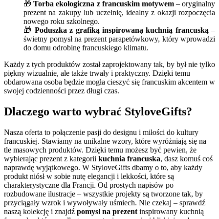
🎁
Torba ekologiczna z francuskim motywem
– oryginalny
prezent na zakupy lub uczelnię, idealny z okazji rozpoczęcia
nowego roku szkolnego.
🎁
Poduszka z grafiką inspirowaną kuchnią francuską
–
świetny pomysł na prezent parapetówkowy, który wprowadzi
do domu odrobinę francuskiego klimatu.
Każdy z tych produktów został zaprojektowany tak, by był nie tylko
piękny wizualnie, ale także trwały i praktyczny. Dzięki temu
obdarowana osoba będzie mogła cieszyć się francuskim akcentem w
swojej codzienności przez długi czas.
Dlaczego warto wybrać StyloveGifts?
Nasza oferta to połączenie pasji do designu i miłości do kultury
francuskiej. Stawiamy na unikalne wzory, które wyróżniają się na
tle masowych produktów. Dzięki temu możesz być pewien, że
wybierając prezent z kategorii
kuchnia francuska
, dasz komuś coś
naprawdę wyjątkowego. W StyloveGifts dbamy o to, aby każdy
produkt niósł w sobie nutę elegancji i lekkości, które są
charakterystyczne dla Francji. Od prostych napisów po
rozbudowane ilustracje – wszystkie projekty są tworzone tak, by
przyciągały wzrok i wywoływały uśmiech. Nie czekaj – sprawdź
naszą kolekcję i znajdź
pomysł na prezent
inspirowany kuchnią