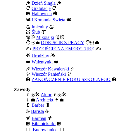
🎉
Dzień Singla
🎉
👏
Gratulacje
👏
🎃
Halloween
🎃
🕊️
I Komunia Święta
🕊️
👏
Imieniny
👏
💒
Ślub
💒
🎅🏻
Mikołajki
🎅🏻
🧑🏻‍💼
ODEJŚCIE Z PRACY
🧑🏻‍💼
✍️
PRZEJŚCIE NA EMERYTURĘ
✍️
🎁
Urodziny
🎁
❤️
Walentynki
❤️
🎉
Wieczór Kawalerski
🎉
🎈
Wieczór Panieński
🎈
🏫
ZAKOŃCZENIE ROKU SZKOLNEGO
🏫
Zawody
👨🏼‍🎤
Aktor
👨🏼‍🎤
👩‍💼
Architekt
👩‍💼
💈
Barber
💈
☕
Barista
☕
🍹
Barman
🍹
📙
Bibliotekarki
📙
👷‍♂️
Budowlaniec
👷‍♂️