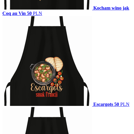
Kocham wino jak
Coq au Vin
50
PLN
Escargots
50
PLN