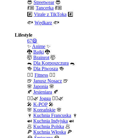
😎
Streetwear
😎
💃🏼
Tancerka
💃🏼
#️⃣
Virale z TikToka
#️⃣
🐟
Wędkarz
🐟
Lifestyle
67😄
✨
Anime
✨
🐉
Bajki
🐉
🤯
Brainrot
🤯
🐀
Dla Korposzczura
🐀
🍻
Dla Piwosza
🍻
🤾‍♀️
Fitness
🤾‍♀️
🍺
Janusz Nosacz
🍺
🌸
Japonia
🌸
🍂
Jesieniara
🍂
🧘‍♀️🌿
Jogga
🧘‍♀️🌿
🎤
K-POP
🎤
🌸
Koreańskie
🌸
🍷
Kuchnia Francuska
🍷
🍛
Kuchnia Indyjska
🍛
🥟
Kuchnia Polska
🥟
🍕
Kuchnia Włoska
🍕
😂
Śmieszne
😂