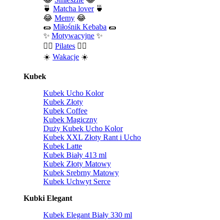
🍵
Matcha lover
🍵
😂
Memy
😂
🌯
Miłośnik Kebaba
🌯
✨
Motywacyjne
✨
🧘‍♀️
Pilates
🧘‍♀️
☀️
Wakacje
☀️
Kubek
Kubek Ucho Kolor
Kubek Złoty
Kubek Coffee
Kubek Magiczny
Duży Kubek Ucho Kolor
Kubek XXL Złoty Rant i Ucho
Kubek Latte
Kubek Biały 413 ml
Kubek Złoty Matowy
Kubek Srebrny Matowy
Kubek Uchwyt Serce
Kubki Elegant
Kubek Elegant Biały 330 ml