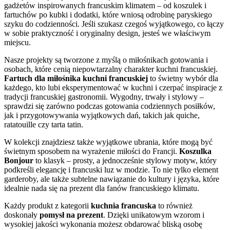
gadżetów inspirowanych francuskim klimatem – od koszulek i
fartuchów po kubki i dodatki, które wniosą odrobinę paryskiego
szyku do codzienności. Jeśli szukasz czegoś wyjątkowego, co łączy
w sobie praktyczność i oryginalny design, jesteś we właściwym
miejscu.
Nasze projekty są tworzone z myślą o miłośnikach gotowania i
osobach, które cenią niepowtarzalny charakter kuchni francuskiej.
Fartuch dla miłośnika kuchni francuskiej
to świetny wybór dla
każdego, kto lubi eksperymentować w kuchni i czerpać inspiracje z
tradycji francuskiej gastronomii. Wygodny, trwały i stylowy –
sprawdzi się zarówno podczas gotowania codziennych posiłków,
jak i przygotowywania wyjątkowych dań, takich jak quiche,
ratatouille czy tarta tatin.
W kolekcji znajdziesz także wyjątkowe ubrania, które mogą być
świetnym sposobem na wyrażenie miłości do Francji.
Koszulka
Bonjour
to klasyk – prosty, a jednocześnie stylowy motyw, który
podkreśli elegancję i francuski luz w modzie. To nie tylko element
garderoby, ale także subtelne nawiązanie do kultury i języka, które
idealnie nada się na prezent dla fanów francuskiego klimatu.
Każdy produkt z kategorii
kuchnia francuska
to również
doskonały
pomysł na prezent
. Dzięki unikatowym wzorom i
wysokiej jakości wykonania możesz obdarować bliską osobę