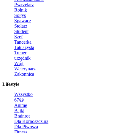
Pszczelarz
Rolnik
Sołtys
Spawacz
Stolarz
Student
Szef
Tancerka
Tatuażysta
Trener
urzędnik
Wójt
Weterynarz
Zakonnica
Lifestyle
Wszystko
67😄
Anime
Bajki
Brainrot
Dla Korposzczura
Dla Piwosza
Fitness