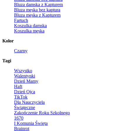
Bluza damska z Kapturem
Bluza męska bez kaptura
Bluza męska z Kapturem
Fartuch
Koszulka damska
Koszulka męska
Kolor
Czarny
Tagi
Wszystko
Walentynki
Dzień Mamy
Haft
Dzień Ojca
TikTok
Dla Nauczyciela
Świąteczne
Zakończenie Roku Szkolnego
1670
I Komunia Święta
Brainrot