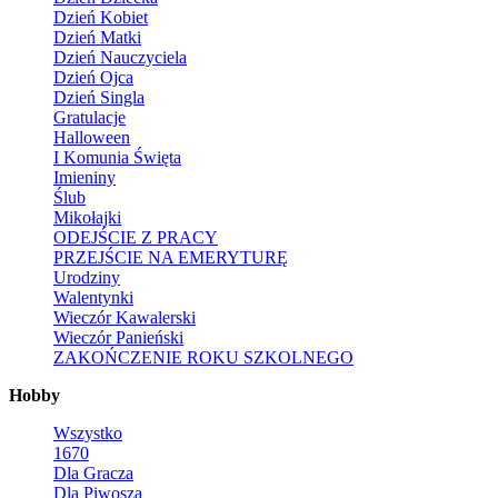
Dzień Kobiet
Dzień Matki
Dzień Nauczyciela
Dzień Ojca
Dzień Singla
Gratulacje
Halloween
I Komunia Święta
Imieniny
Ślub
Mikołajki
ODEJŚCIE Z PRACY
PRZEJŚCIE NA EMERYTURĘ
Urodziny
Walentynki
Wieczór Kawalerski
Wieczór Panieński
ZAKOŃCZENIE ROKU SZKOLNEGO
Hobby
Wszystko
1670
Dla Gracza
Dla Piwosza