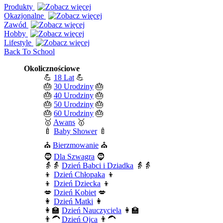
Produkty
Okazjonalne
Zawód
Hobby
Lifestyle
Back To School
Okolicznościowe
💪
18 Lat
💪
🎂
30 Urodziny
🎂
🎂
40 Urodziny
🎂
🎂
50 Urodziny
🎂
🎂
60 Urodziny
🎂
🥇
Awans
🥇
🍼
Baby Shower
🍼
⛪
Bierzmowanie
⛪
🧔
Dla Szwagra
🧔
👵👵
Dzień Babci i Dziadka
👵👵
👦
Dzień Chłopaka
👦
👦
Dzień Dziecka
👦
💋
Dzień Kobiet
💋
👩
Dzień Matki
👩
👩‍🏫
Dzień Nauczyciela
👩‍🏫
👨‍🦱
Dzień Ojca
👨‍🦱