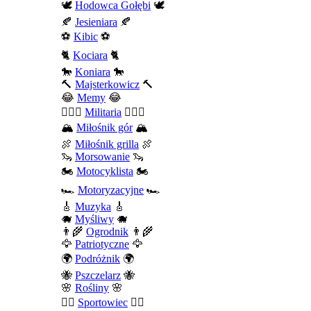
🕊️
Hodowca Gołębi
🕊️
🍂
Jesieniara
🍂
⚽
Kibic
⚽
🐈
Kociara
🐈
🐎
Koniara
🐎
🔨
Majsterkowicz
🔨
😂
Memy
😂
💂🏻‍♂️
Militaria
💂🏻‍♂️
🏔️
Miłośnik gór
🏔️
🍖
Miłośnik grilla
🍖
🦦
Morsowanie
🦦
🏍️
Motocyklista
🏍️
🏎️
Motoryzacyjne
🏎️
🎸
Muzyka
🎸
🐗
Myśliwy
🐗
👨‍🌾
Ogrodnik
👨‍🌾
🦅
Patriotyczne
🦅
🌍
Podróżnik
🌍
🐝
Pszczelarz
🐝
🌸
Rośliny
🌸
🤾‍♀️
Sportowiec
🤾‍♀️