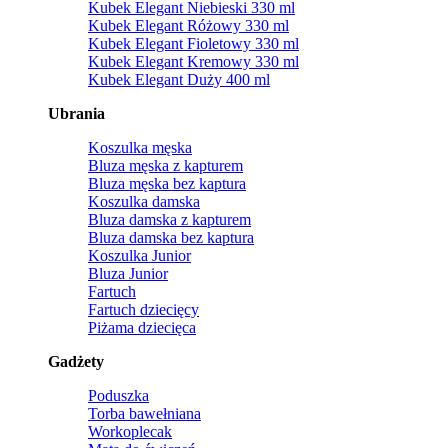
Kubek Elegant Niebieski 330 ml
Kubek Elegant Różowy 330 ml
Kubek Elegant Fioletowy 330 ml
Kubek Elegant Kremowy 330 ml
Kubek Elegant Duży 400 ml
Ubrania
Koszulka męska
Bluza męska z kapturem
Bluza męska bez kaptura
Koszulka damska
Bluza damska z kapturem
Bluza damska bez kaptura
Koszulka Junior
Bluza Junior
Fartuch
Fartuch dziecięcy
Piżama dziecięca
Gadżety
Poduszka
Torba bawełniana
Workoplecak