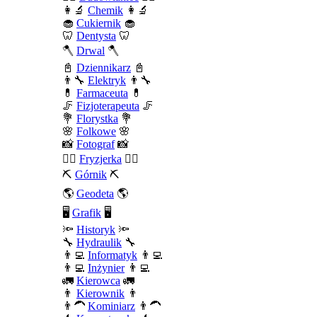
👩‍🔬
Chemik
👩‍🔬
🧁
Cukiernik
🧁
🦷
Dentysta
🦷
🪓
Drwal
🪓
📓
Dziennikarz
📓
👨‍🔧
Elektryk
👨‍🔧
💊
Farmaceuta
💊
🦵
Fizjoterapeuta
🦵
💐
Florystka
💐
🌸
Folkowe
🌸
📸
Fotograf
📸
💇‍♀️
Fryzjerka
💇‍♀️
⛏️
Górnik
⛏️
🌎
Geodeta
🌎
🖥️
Grafik
🖥️
🔦
Historyk
🔦
🔧
Hydraulik
🔧
👨‍💻
Informatyk
👨‍💻
👨‍💻
Inżynier
👨‍💻
🚛
Kierowca
🚛
👨
Kierownik
👨
👨‍🦱
Kominiarz
👨‍🦱