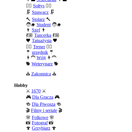
🧍‍♂️
Sołtys
🧍‍♂️
🗜️
Spawacz
🗜️
🔨
Stolarz
🔨
🧑‍🎓
Student
🧑‍🎓
👨
Szef
👨
💃🏼
Tancerka
💃🏼
🖤
Tatuażysta
🖤
🏄‍♂️
Trener
🏄‍♂️
🤵
urzędnik
🤵
👨‍🦰
Wójt
👨‍🦰
🐕
Weterynarz
🐕
⛪
Zakonnica
⛪
Hobby
⚔️
1670
⚔️
🎮
Dla Gracza
🎮
🍻
Dla Piwosza
🍻
🎬
Filmy i seriale
🎬
🌸
Folkowe
🌸
📸
Fotograf
📸
🍄
Grzybiarz
🍄