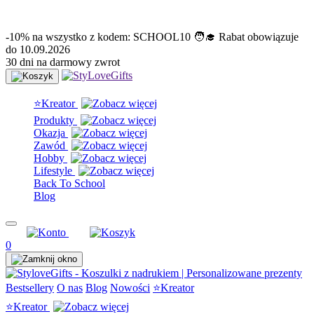
info@stylovegifts.pl
+48 574 304 204
-10% na wszystko z kodem: SCHOOL10 🧑‍🎓 Rabat obowiązuje
do 10.09.2026
30 dni na darmowy zwrot
⭐Kreator
Produkty
Okazja
Zawód
Hobby
Lifestyle
Back To School
Blog
0
Bestsellery
O nas
Blog
Nowości
⭐Kreator
⭐Kreator