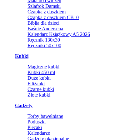
Mata do ćwiczeń
Szlafrok Damski
Czapka z daszkiem
Czapka z daszkiem CB10
Biblia dla dzieci
Baśnie Andersena
Kalendarz Książkowy A5 2026
Ręcznik 130x30
Ręczniki 50x100
Kubki
Magiczne kubki
Kubki 450 ml
Duże kubki
Filiżanki
Czarne kubki
Złote kubki
Gadżety
Torby bawełniane
Poduszki
Plecaki
Kalendarze
Gadżety okazjonalne