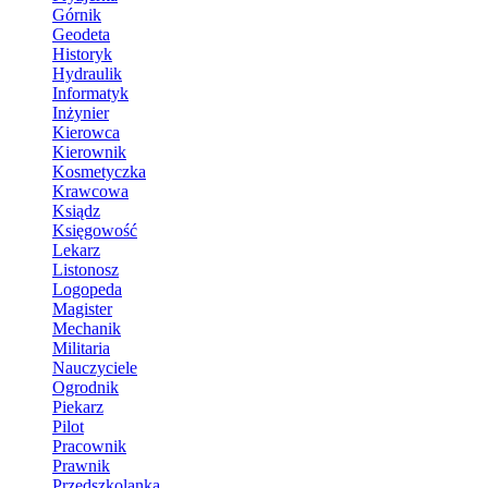
Górnik
Geodeta
Historyk
Hydraulik
Informatyk
Inżynier
Kierowca
Kierownik
Kosmetyczka
Krawcowa
Ksiądz
Księgowość
Lekarz
Listonosz
Logopeda
Magister
Mechanik
Militaria
Nauczyciele
Ogrodnik
Piekarz
Pilot
Pracownik
Prawnik
Przedszkolanka