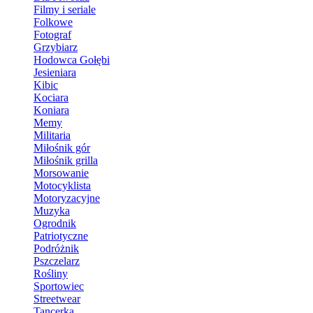
Filmy i seriale
Folkowe
Fotograf
Grzybiarz
Hodowca Gołębi
Jesieniara
Kibic
Kociara
Koniara
Memy
Militaria
Miłośnik gór
Miłośnik grilla
Morsowanie
Motocyklista
Motoryzacyjne
Muzyka
Ogrodnik
Patriotyczne
Podróżnik
Pszczelarz
Rośliny
Sportowiec
Streetwear
Tancerka