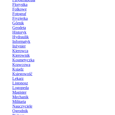
Florystka
Folkowe
Fotograf
Fryzjerka
Górnik
Geodeta
Historyk
Hydraulik
Informatyk
Inżynier
Kierowca
Kierownik
Kosmetyczka
Krawcowa
Ksiądz
Księgowość
Lekarz
Listonosz
Logopeda
Magister
Mechanik
Militaria
Nauczyciele
Ogrodnik