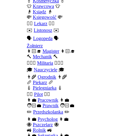
💄
Kosmetyczka
💄
👕
Krawcowa
👕
👴
Ksiądz
👴
💸
Księgowość
💸
👨‍⚕️
Lekarz
👨‍⚕️
✉️
Listonosz
✉️
🗣️
Logopeda
🗣️
Żołnierz
👩🏻‍🎓
Magister
👩🏻‍🎓
🔨
Mechanik
🔨
💂🏻‍♂️
Militaria
💂🏻‍♂️
🎓
Nauczyciele
🎓
👨‍🌾
Ogrodnik
👨‍🌾
🥖
Piekarz
🥖
💉
Pielęgniarka
💉
👨‍✈️
Pilot
👨‍✈️
👩‍💼
Pracownik
👩‍💼
🧑🏻‍💼
Prawnik
🧑🏻‍💼
✏️
Przedszkolanka
✏️
👩‍💼
Psycholog
👩‍💼
🐝
Pszczelarz
🐝
🚜
Rolnik
🚜
👩‍💼
Sekretarka
👩‍💼