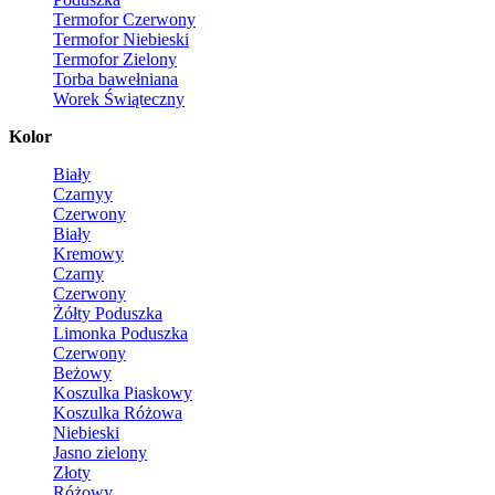
Termofor Czerwony
Termofor Niebieski
Termofor Zielony
Torba bawełniana
Worek Świąteczny
Kolor
Biały
Czarnyy
Czerwony
Biały
Kremowy
Czarny
Czerwony
Żółty Poduszka
Limonka Poduszka
Czerwony
Beżowy
Koszulka Piaskowy
Koszulka Różowa
Niebieski
Jasno zielony
Złoty
Różowy