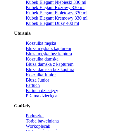
Kubek Elegant Niebieski 330 ml
Kubek Elegant Różowy 330 ml
Kubek Elegant Fioletowy 330 ml
Kubek Elegant Kremowy 330 ml
Kubek Elegant Duży 400 ml
Ubrania
Koszulka męska
Bluza męska z kapturem
Bluza męska bez kaptura
Koszulka damska
Bluza damska z kapturem
Bluza damska bez kaptura
Koszulka Junior
Bluza Junior
Fartuch
Fartuch dziecięcy
Piżama dziecięca
Gadżety
Poduszka
Torba bawełniana
Workoplecak