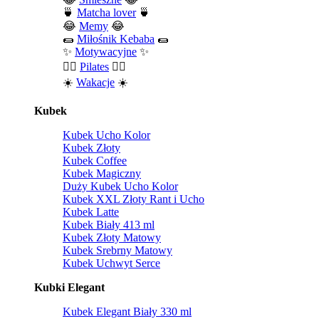
🍵
Matcha lover
🍵
😂
Memy
😂
🌯
Miłośnik Kebaba
🌯
✨
Motywacyjne
✨
🧘‍♀️
Pilates
🧘‍♀️
☀️
Wakacje
☀️
Kubek
Kubek Ucho Kolor
Kubek Złoty
Kubek Coffee
Kubek Magiczny
Duży Kubek Ucho Kolor
Kubek XXL Złoty Rant i Ucho
Kubek Latte
Kubek Biały 413 ml
Kubek Złoty Matowy
Kubek Srebrny Matowy
Kubek Uchwyt Serce
Kubki Elegant
Kubek Elegant Biały 330 ml