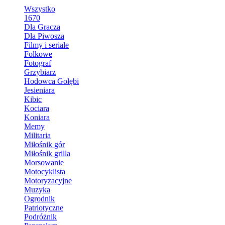
Wszystko
1670
Dla Gracza
Dla Piwosza
Filmy i seriale
Folkowe
Fotograf
Grzybiarz
Hodowca Gołębi
Jesieniara
Kibic
Kociara
Koniara
Memy
Militaria
Miłośnik gór
Miłośnik grilla
Morsowanie
Motocyklista
Motoryzacyjne
Muzyka
Ogrodnik
Patriotyczne
Podróżnik