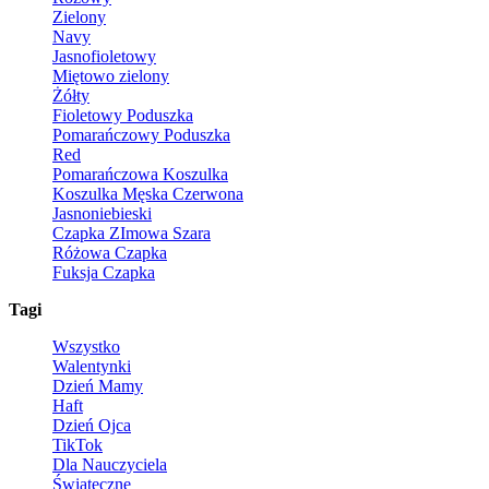
Zielony
Navy
Jasnofioletowy
Miętowo zielony
Żółty
Fioletowy Poduszka
Pomarańczowy Poduszka
Red
Pomarańczowa Koszulka
Koszulka Męska Czerwona
Jasnoniebieski
Czapka ZImowa Szara
Różowa Czapka
Fuksja Czapka
Tagi
Wszystko
Walentynki
Dzień Mamy
Haft
Dzień Ojca
TikTok
Dla Nauczyciela
Świąteczne