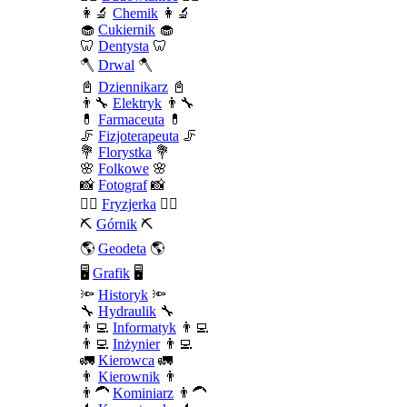
👩‍🔬
Chemik
👩‍🔬
🧁
Cukiernik
🧁
🦷
Dentysta
🦷
🪓
Drwal
🪓
📓
Dziennikarz
📓
👨‍🔧
Elektryk
👨‍🔧
💊
Farmaceuta
💊
🦵
Fizjoterapeuta
🦵
💐
Florystka
💐
🌸
Folkowe
🌸
📸
Fotograf
📸
💇‍♀️
Fryzjerka
💇‍♀️
⛏️
Górnik
⛏️
🌎
Geodeta
🌎
🖥️
Grafik
🖥️
🔦
Historyk
🔦
🔧
Hydraulik
🔧
👨‍💻
Informatyk
👨‍💻
👨‍💻
Inżynier
👨‍💻
🚛
Kierowca
🚛
👨
Kierownik
👨
👨‍🦱
Kominiarz
👨‍🦱