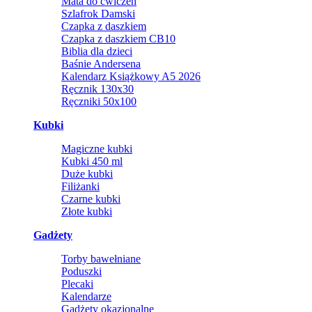
Mata do ćwiczeń
Szlafrok Damski
Czapka z daszkiem
Czapka z daszkiem CB10
Biblia dla dzieci
Baśnie Andersena
Kalendarz Książkowy A5 2026
Ręcznik 130x30
Ręczniki 50x100
Kubki
Magiczne kubki
Kubki 450 ml
Duże kubki
Filiżanki
Czarne kubki
Złote kubki
Gadżety
Torby bawełniane
Poduszki
Plecaki
Kalendarze
Gadżety okazjonalne