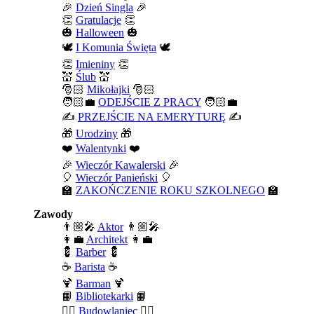
🎉
Dzień Singla
🎉
👏
Gratulacje
👏
🎃
Halloween
🎃
🕊️
I Komunia Święta
🕊️
👏
Imieniny
👏
💒
Ślub
💒
🎅🏻
Mikołajki
🎅🏻
🧑🏻‍💼
ODEJŚCIE Z PRACY
🧑🏻‍💼
✍️
PRZEJŚCIE NA EMERYTURĘ
✍️
🎁
Urodziny
🎁
❤️
Walentynki
❤️
🎉
Wieczór Kawalerski
🎉
🎈
Wieczór Panieński
🎈
🏫
ZAKOŃCZENIE ROKU SZKOLNEGO
🏫
Zawody
👨🏼‍🎤
Aktor
👨🏼‍🎤
👩‍💼
Architekt
👩‍💼
💈
Barber
💈
☕
Barista
☕
🍹
Barman
🍹
📙
Bibliotekarki
📙
👷‍♂️
Budowlaniec
👷‍♂️