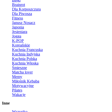
Bajki
Brainrot
Dla Korposzczura
Dla Piwosza
Fitness
Janusz Nosacz
Japonia
Jesieniara
Jogga
K-POP
Koreańskie
Kuchnia Francuska
Kuchnia Indyjska
Kuchnia Polska
Kuchnia Włoska
Śmieszne
Matcha lover
Memy
Miłośnik Kebaba
Motywacyjne
Pilates
Wakacje
Inne
Wszystko