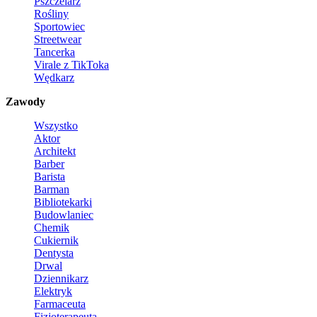
Pszczelarz
Rośliny
Sportowiec
Streetwear
Tancerka
Virale z TikToka
Wędkarz
Zawody
Wszystko
Aktor
Architekt
Barber
Barista
Barman
Bibliotekarki
Budowlaniec
Chemik
Cukiernik
Dentysta
Drwal
Dziennikarz
Elektryk
Farmaceuta
Fizjoterapeuta