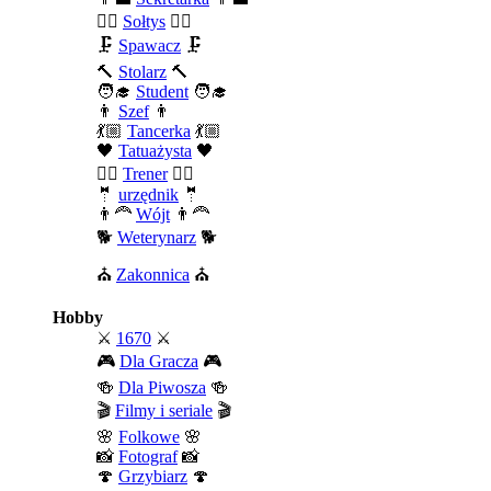
🧍‍♂️
Sołtys
🧍‍♂️
🗜️
Spawacz
🗜️
🔨
Stolarz
🔨
🧑‍🎓
Student
🧑‍🎓
👨
Szef
👨
💃🏼
Tancerka
💃🏼
🖤
Tatuażysta
🖤
🏄‍♂️
Trener
🏄‍♂️
🤵
urzędnik
🤵
👨‍🦰
Wójt
👨‍🦰
🐕
Weterynarz
🐕
⛪
Zakonnica
⛪
Hobby
⚔️
1670
⚔️
🎮
Dla Gracza
🎮
🍻
Dla Piwosza
🍻
🎬
Filmy i seriale
🎬
🌸
Folkowe
🌸
📸
Fotograf
📸
🍄
Grzybiarz
🍄