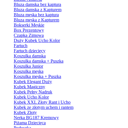
Bluza damska bez kaptura
Bluza damska z Kapturem
Bluza męska bez kaptura
Bluza męska z Kapturem
Bokserki Męskie
Box Prezentowy
Czapka Zimowa
Duży Kubek Ucho Kolor
Fartuch
Fartuch dziecięcy
Koszulka damska
Koszulka damska + Puszka
Koszulka Junior
Koszulka męska
Koszulka męska + Puszka
Kubek Elegant Duży
Kubek Magiczny
Kubek Pełny Nadruk
Kubek Ucho Kolor
Kubek XXL Złoty Rant i Ucho
Kubek ze złotym uchem i rantem
Kubek Złoty
Nerka BG187 Kremowy
Piżama Dziecięca
Poduszka