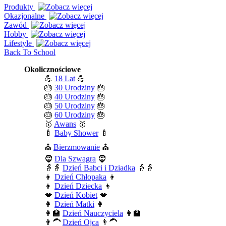
Produkty
Okazjonalne
Zawód
Hobby
Lifestyle
Back To School
Okolicznościowe
💪
18 Lat
💪
🎂
30 Urodziny
🎂
🎂
40 Urodziny
🎂
🎂
50 Urodziny
🎂
🎂
60 Urodziny
🎂
🥇
Awans
🥇
🍼
Baby Shower
🍼
⛪
Bierzmowanie
⛪
🧔
Dla Szwagra
🧔
👵👵
Dzień Babci i Dziadka
👵👵
👦
Dzień Chłopaka
👦
👦
Dzień Dziecka
👦
💋
Dzień Kobiet
💋
👩
Dzień Matki
👩
👩‍🏫
Dzień Nauczyciela
👩‍🏫
👨‍🦱
Dzień Ojca
👨‍🦱