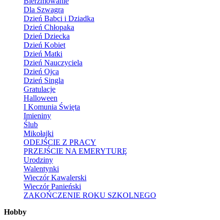
Bierzmowanie
Dla Szwagra
Dzień Babci i Dziadka
Dzień Chłopaka
Dzień Dziecka
Dzień Kobiet
Dzień Matki
Dzień Nauczyciela
Dzień Ojca
Dzień Singla
Gratulacje
Halloween
I Komunia Święta
Imieniny
Ślub
Mikołajki
ODEJŚCIE Z PRACY
PRZEJŚCIE NA EMERYTURĘ
Urodziny
Walentynki
Wieczór Kawalerski
Wieczór Panieński
ZAKOŃCZENIE ROKU SZKOLNEGO
Hobby