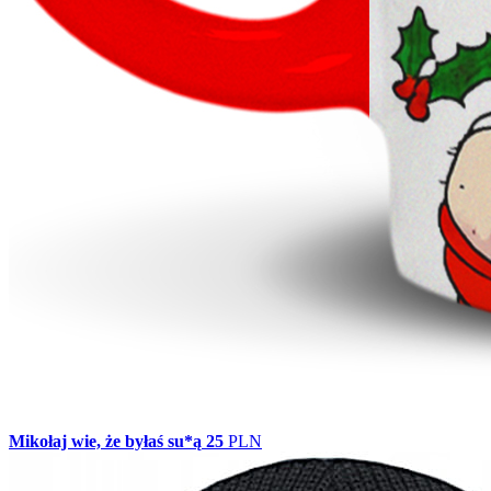
Mikołaj wie, że byłaś su*ą
25
PLN