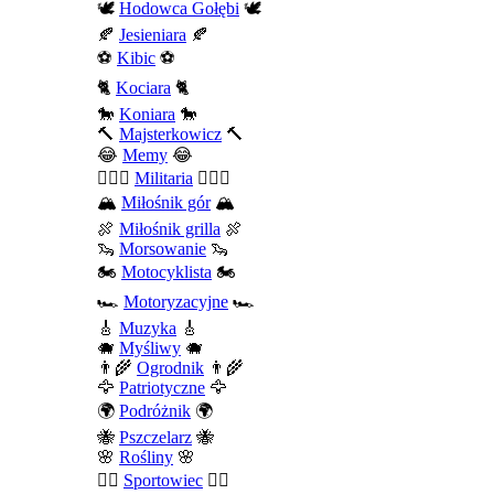
🕊️
Hodowca Gołębi
🕊️
🍂
Jesieniara
🍂
⚽
Kibic
⚽
🐈
Kociara
🐈
🐎
Koniara
🐎
🔨
Majsterkowicz
🔨
😂
Memy
😂
💂🏻‍♂️
Militaria
💂🏻‍♂️
🏔️
Miłośnik gór
🏔️
🍖
Miłośnik grilla
🍖
🦦
Morsowanie
🦦
🏍️
Motocyklista
🏍️
🏎️
Motoryzacyjne
🏎️
🎸
Muzyka
🎸
🐗
Myśliwy
🐗
👨‍🌾
Ogrodnik
👨‍🌾
🦅
Patriotyczne
🦅
🌍
Podróżnik
🌍
🐝
Pszczelarz
🐝
🌸
Rośliny
🌸
🤾‍♀️
Sportowiec
🤾‍♀️