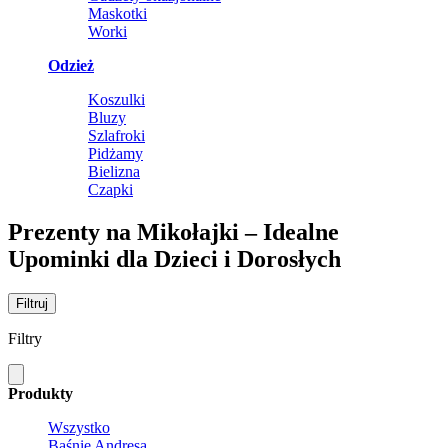
Maskotki
Worki
Odzież
Koszulki
Bluzy
Szlafroki
Pidżamy
Bielizna
Czapki
Prezenty na Mikołajki – Idealne
Upominki dla Dzieci i Dorosłych
Filtruj
Filtry
Produkty
Wszystko
Baśnie Andresa