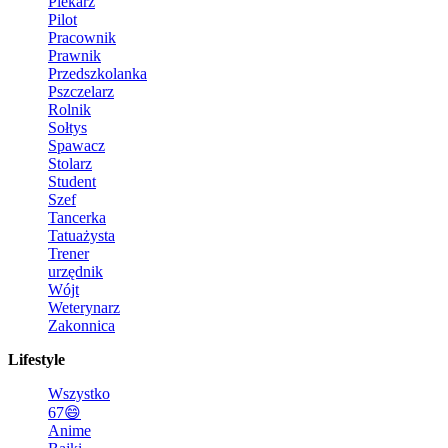
Piekarz
Pilot
Pracownik
Prawnik
Przedszkolanka
Pszczelarz
Rolnik
Sołtys
Spawacz
Stolarz
Student
Szef
Tancerka
Tatuażysta
Trener
urzędnik
Wójt
Weterynarz
Zakonnica
Lifestyle
Wszystko
67😄
Anime