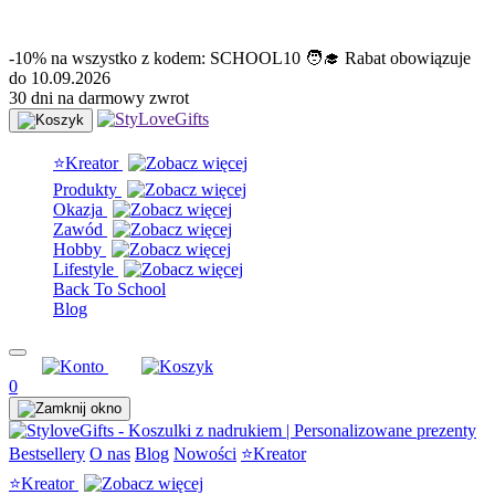
info@stylovegifts.pl
+48 574 304 204
-10% na wszystko z kodem: SCHOOL10 🧑‍🎓 Rabat obowiązuje
do 10.09.2026
30 dni na darmowy zwrot
⭐Kreator
Produkty
Okazja
Zawód
Hobby
Lifestyle
Back To School
Blog
0
Bestsellery
O nas
Blog
Nowości
⭐Kreator
⭐Kreator