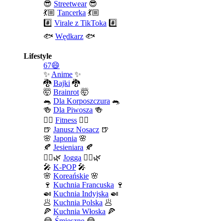
😎
Streetwear
😎
💃🏼
Tancerka
💃🏼
#️⃣
Virale z TikToka
#️⃣
🐟
Wędkarz
🐟
Lifestyle
67😄
✨
Anime
✨
🐉
Bajki
🐉
🤯
Brainrot
🤯
🐀
Dla Korposzczura
🐀
🍻
Dla Piwosza
🍻
🤾‍♀️
Fitness
🤾‍♀️
🍺
Janusz Nosacz
🍺
🌸
Japonia
🌸
🍂
Jesieniara
🍂
🧘‍♀️🌿
Jogga
🧘‍♀️🌿
🎤
K-POP
🎤
🌸
Koreańskie
🌸
🍷
Kuchnia Francuska
🍷
🍛
Kuchnia Indyjska
🍛
🥟
Kuchnia Polska
🥟
🍕
Kuchnia Włoska
🍕
😂
Śmieszne
😂