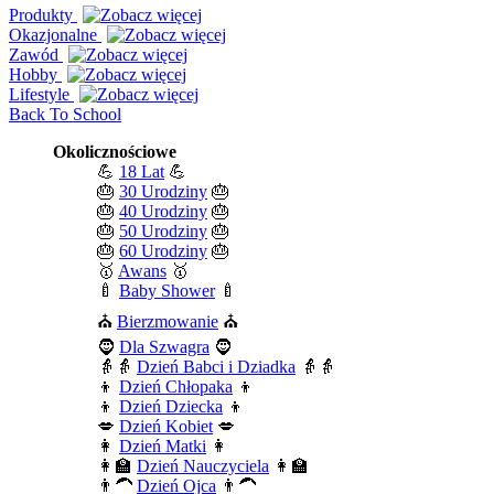
Produkty
Okazjonalne
Zawód
Hobby
Lifestyle
Back To School
Okolicznościowe
💪
18 Lat
💪
🎂
30 Urodziny
🎂
🎂
40 Urodziny
🎂
🎂
50 Urodziny
🎂
🎂
60 Urodziny
🎂
🥇
Awans
🥇
🍼
Baby Shower
🍼
⛪
Bierzmowanie
⛪
🧔
Dla Szwagra
🧔
👵👵
Dzień Babci i Dziadka
👵👵
👦
Dzień Chłopaka
👦
👦
Dzień Dziecka
👦
💋
Dzień Kobiet
💋
👩
Dzień Matki
👩
👩‍🏫
Dzień Nauczyciela
👩‍🏫
👨‍🦱
Dzień Ojca
👨‍🦱