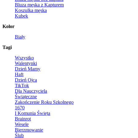
Bluza męska z Kapturem
Koszulka męska
Kubek
Kolor
Biały
Tagi
Wszystko
Walentynki
Dzień Mamy
Haft
Dzień Ojca
TikTok
Dla Nauczyciela
Świąteczne
Zakończenie Roku Szkolnego
1670
I Komunia Święta
Brainrot
Wesele
Bierzmowanie
Ślub