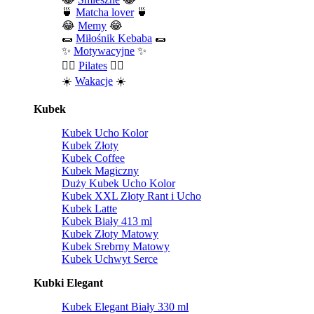
🍵
Matcha lover
🍵
😂
Memy
😂
🌯
Miłośnik Kebaba
🌯
✨
Motywacyjne
✨
🧘‍♀️
Pilates
🧘‍♀️
☀️
Wakacje
☀️
Kubek
Kubek Ucho Kolor
Kubek Złoty
Kubek Coffee
Kubek Magiczny
Duży Kubek Ucho Kolor
Kubek XXL Złoty Rant i Ucho
Kubek Latte
Kubek Biały 413 ml
Kubek Złoty Matowy
Kubek Srebrny Matowy
Kubek Uchwyt Serce
Kubki Elegant
Kubek Elegant Biały 330 ml