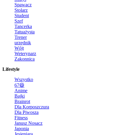
Spawacz
Stolarz
Student
Szef
Tancerka
Tatuażysta
Trener
urzędnik
Wójt
Weterynarz
Zakonnica
Lifestyle
Wszystko
67😄
Anime
Bajki
Brainrot
Dla Korposzczura
Dla Piwosza
Fitness
Janusz Nosacz
Japonia
Jesieniara