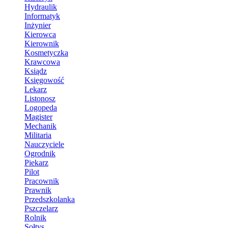
Hydraulik
Informatyk
Inżynier
Kierowca
Kierownik
Kosmetyczka
Krawcowa
Ksiądz
Księgowość
Lekarz
Listonosz
Logopeda
Magister
Mechanik
Militaria
Nauczyciele
Ogrodnik
Piekarz
Pilot
Pracownik
Prawnik
Przedszkolanka
Pszczelarz
Rolnik
Sołtys