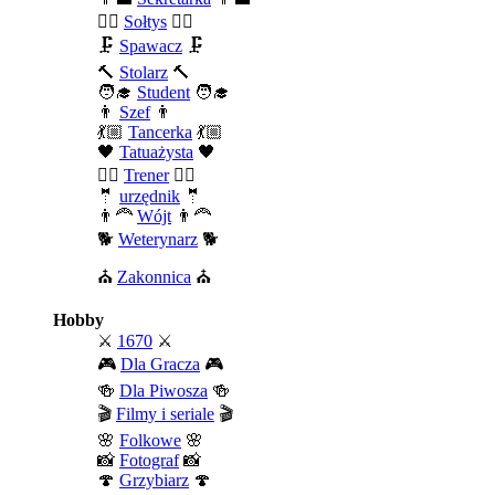
🧍‍♂️
Sołtys
🧍‍♂️
🗜️
Spawacz
🗜️
🔨
Stolarz
🔨
🧑‍🎓
Student
🧑‍🎓
👨
Szef
👨
💃🏼
Tancerka
💃🏼
🖤
Tatuażysta
🖤
🏄‍♂️
Trener
🏄‍♂️
🤵
urzędnik
🤵
👨‍🦰
Wójt
👨‍🦰
🐕
Weterynarz
🐕
⛪
Zakonnica
⛪
Hobby
⚔️
1670
⚔️
🎮
Dla Gracza
🎮
🍻
Dla Piwosza
🍻
🎬
Filmy i seriale
🎬
🌸
Folkowe
🌸
📸
Fotograf
📸
🍄
Grzybiarz
🍄