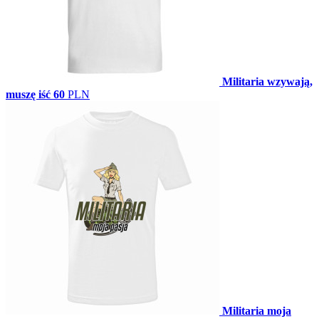
Militaria wzywają,
muszę iść
60
PLN
Militaria moja