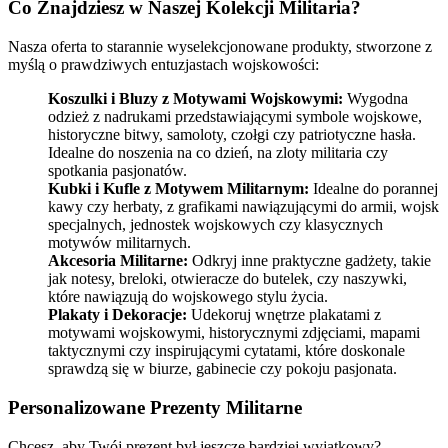
Co Znajdziesz w Naszej Kolekcji Militaria?
Nasza oferta to starannie wyselekcjonowane produkty, stworzone z
myślą o prawdziwych entuzjastach wojskowości:
Koszulki i Bluzy z Motywami Wojskowymi:
Wygodna
odzież z nadrukami przedstawiającymi symbole wojskowe,
historyczne bitwy, samoloty, czołgi czy patriotyczne hasła.
Idealne do noszenia na co dzień, na zloty militaria czy
spotkania pasjonatów.
Kubki i Kufle z Motywem Militarnym:
Idealne do porannej
kawy czy herbaty, z grafikami nawiązującymi do armii, wojsk
specjalnych, jednostek wojskowych czy klasycznych
motywów militarnych.
Akcesoria Militarne:
Odkryj inne praktyczne gadżety, takie
jak notesy, breloki, otwieracze do butelek, czy naszywki,
które nawiązują do wojskowego stylu życia.
Plakaty i Dekoracje:
Udekoruj wnętrze plakatami z
motywami wojskowymi, historycznymi zdjęciami, mapami
taktycznymi czy inspirującymi cytatami, które doskonale
sprawdzą się w biurze, gabinecie czy pokoju pasjonata.
Personalizowane Prezenty Militarne
Chcesz, aby Twój prezent był jeszcze bardziej wyjątkowy?