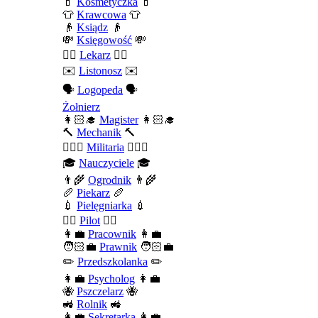
💄
Kosmetyczka
💄
👕
Krawcowa
👕
👴
Ksiądz
👴
💸
Księgowość
💸
👨‍⚕️
Lekarz
👨‍⚕️
✉️
Listonosz
✉️
🗣️
Logopeda
🗣️
Żołnierz
👩🏻‍🎓
Magister
👩🏻‍🎓
🔨
Mechanik
🔨
💂🏻‍♂️
Militaria
💂🏻‍♂️
🎓
Nauczyciele
🎓
👨‍🌾
Ogrodnik
👨‍🌾
🥖
Piekarz
🥖
💉
Pielęgniarka
💉
👨‍✈️
Pilot
👨‍✈️
👩‍💼
Pracownik
👩‍💼
🧑🏻‍💼
Prawnik
🧑🏻‍💼
✏️
Przedszkolanka
✏️
👩‍💼
Psycholog
👩‍💼
🐝
Pszczelarz
🐝
🚜
Rolnik
🚜
👩‍💼
Sekretarka
👩‍💼