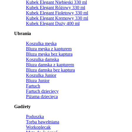
Kubek Elegant Niebieski 330 ml
Kubek Elegant Różowy 330 ml
Kubek Elegant Fioletowy 330 ml
Kubek Elegant Kremowy 330 ml
Kubek Elegant Duży 400 ml
Ubrania
Koszulka męska
Bluza męska z kapturem
Bluza męska bez kaptura
Koszulka damska
Bluza damska z kapturem
Bluza damska bez kaptura
Koszulka Junior
Bluza Junior
Fartuch
Fartuch dziecięcy
Piżama dziecięca
Gadżety
Poduszka
Torba bawełniana
Workoplecak