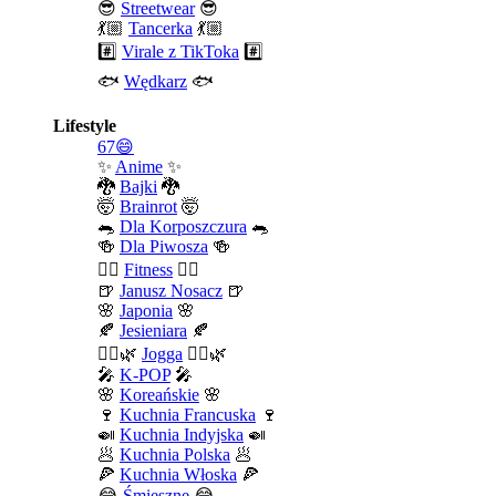
😎
Streetwear
😎
💃🏼
Tancerka
💃🏼
#️⃣
Virale z TikToka
#️⃣
🐟
Wędkarz
🐟
Lifestyle
67😄
✨
Anime
✨
🐉
Bajki
🐉
🤯
Brainrot
🤯
🐀
Dla Korposzczura
🐀
🍻
Dla Piwosza
🍻
🤾‍♀️
Fitness
🤾‍♀️
🍺
Janusz Nosacz
🍺
🌸
Japonia
🌸
🍂
Jesieniara
🍂
🧘‍♀️🌿
Jogga
🧘‍♀️🌿
🎤
K-POP
🎤
🌸
Koreańskie
🌸
🍷
Kuchnia Francuska
🍷
🍛
Kuchnia Indyjska
🍛
🥟
Kuchnia Polska
🥟
🍕
Kuchnia Włoska
🍕
😂
Śmieszne
😂