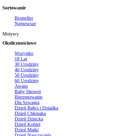
Sortowanie
Bestseller
Najnowsze
Motywy
Okolicznościowe
Wszystko
18 Lat
30 Urodziny
40 Urodziny
50 Urodziny
60 Urodziny
Awans
Baby Shower
Bierzmowanie
Dla Szwagra
Dzień Babci i Dziadka
Dzień Chłopaka
Dzień Dziecka
Dzień Kobiet
Dzień Matki
Dzień Nauczyciela