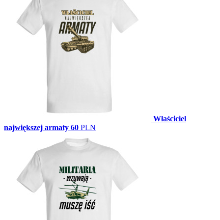
Właściciel
największej armaty
60
PLN