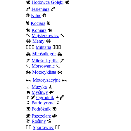
🕊️
Hodowca Gołębi
🕊️
🍂
Jesieniara
🍂
⚽
Kibic
⚽
🐈
Kociara
🐈
🐎
Koniara
🐎
🔨
Majsterkowicz
🔨
😂
Memy
😂
💂🏻‍♂️
Militaria
💂🏻‍♂️
🏔️
Miłośnik gór
🏔️
🍖
Miłośnik grilla
🍖
🦦
Morsowanie
🦦
🏍️
Motocyklista
🏍️
🏎️
Motoryzacyjne
🏎️
🎸
Muzyka
🎸
🐗
Myśliwy
🐗
👨‍🌾
Ogrodnik
👨‍🌾
🦅
Patriotyczne
🦅
🌍
Podróżnik
🌍
🐝
Pszczelarz
🐝
🌸
Rośliny
🌸
🤾‍♀️
Sportowiec
🤾‍♀️