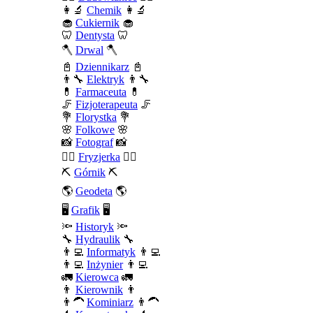
👩‍🔬
Chemik
👩‍🔬
🧁
Cukiernik
🧁
🦷
Dentysta
🦷
🪓
Drwal
🪓
📓
Dziennikarz
📓
👨‍🔧
Elektryk
👨‍🔧
💊
Farmaceuta
💊
🦵
Fizjoterapeuta
🦵
💐
Florystka
💐
🌸
Folkowe
🌸
📸
Fotograf
📸
💇‍♀️
Fryzjerka
💇‍♀️
⛏️
Górnik
⛏️
🌎
Geodeta
🌎
🖥️
Grafik
🖥️
🔦
Historyk
🔦
🔧
Hydraulik
🔧
👨‍💻
Informatyk
👨‍💻
👨‍💻
Inżynier
👨‍💻
🚛
Kierowca
🚛
👨
Kierownik
👨
👨‍🦱
Kominiarz
👨‍🦱