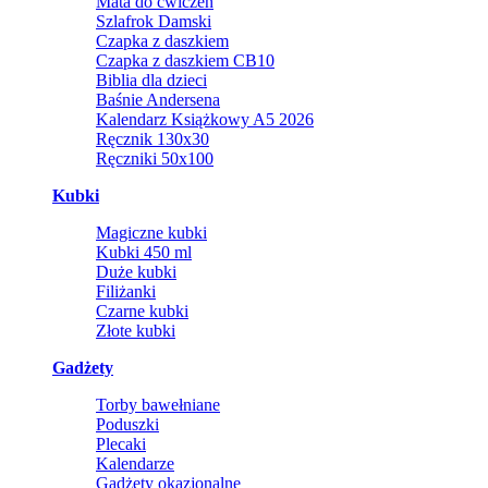
Mata do ćwiczeń
Szlafrok Damski
Czapka z daszkiem
Czapka z daszkiem CB10
Biblia dla dzieci
Baśnie Andersena
Kalendarz Książkowy A5 2026
Ręcznik 130x30
Ręczniki 50x100
Kubki
Magiczne kubki
Kubki 450 ml
Duże kubki
Filiżanki
Czarne kubki
Złote kubki
Gadżety
Torby bawełniane
Poduszki
Plecaki
Kalendarze
Gadżety okazjonalne