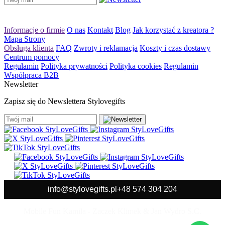
Informacje o firmie
O nas
Kontakt
Blog
Jak korzystać z kreatora ?
Mapa Strony
Obsługa klienta
FAQ
Zwroty i reklamacja
Koszty i czas dostawy
Centrum pomocy
Regulamin
Polityka prywatności
Polityka cookies
Regulamin
Współpraca B2B
Newsletter
Zapisz się do Newslettera Stylovegifts
info@stylovegifts.pl
+48 574 304 204
Mobile Fun Kamila - Zaczek Klimek & Jan Wydro S.C.