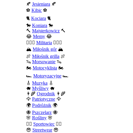
🍂
Jesieniara
🍂
⚽
Kibic
⚽
🐈
Kociara
🐈
🐎
Koniara
🐎
🔨
Majsterkowicz
🔨
😂
Memy
😂
💂🏻‍♂️
Militaria
💂🏻‍♂️
🏔️
Miłośnik gór
🏔️
🍖
Miłośnik grilla
🍖
🦦
Morsowanie
🦦
🏍️
Motocyklista
🏍️
🏎️
Motoryzacyjne
🏎️
🎸
Muzyka
🎸
🐗
Myśliwy
🐗
👨‍🌾
Ogrodnik
👨‍🌾
🦅
Patriotyczne
🦅
🌍
Podróżnik
🌍
🐝
Pszczelarz
🐝
🌸
Rośliny
🌸
🤾‍♀️
Sportowiec
🤾‍♀️
😎
Streetwear
😎