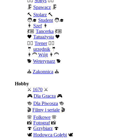
🧍‍♂️
Sołtys
🧍‍♂️
🗜️
Spawacz
🗜️
🔨
Stolarz
🔨
🧑‍🎓
Student
🧑‍🎓
👨
Szef
👨
💃🏼
Tancerka
💃🏼
🖤
Tatuażysta
🖤
🏄‍♂️
Trener
🏄‍♂️
🤵
urzędnik
🤵
👨‍🦰
Wójt
👨‍🦰
🐕
Weterynarz
🐕
⛪
Zakonnica
⛪
Hobby
⚔️
1670
⚔️
🎮
Dla Gracza
🎮
🍻
Dla Piwosza
🍻
🎬
Filmy i seriale
🎬
🌸
Folkowe
🌸
📸
Fotograf
📸
🍄
Grzybiarz
🍄
🕊️
Hodowca Gołębi
🕊️