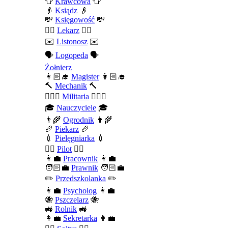
👕
Krawcowa
👕
👴
Ksiądz
👴
💸
Księgowość
💸
👨‍⚕️
Lekarz
👨‍⚕️
✉️
Listonosz
✉️
🗣️
Logopeda
🗣️
Żołnierz
👩🏻‍🎓
Magister
👩🏻‍🎓
🔨
Mechanik
🔨
💂🏻‍♂️
Militaria
💂🏻‍♂️
🎓
Nauczyciele
🎓
👨‍🌾
Ogrodnik
👨‍🌾
🥖
Piekarz
🥖
💉
Pielęgniarka
💉
👨‍✈️
Pilot
👨‍✈️
👩‍💼
Pracownik
👩‍💼
🧑🏻‍💼
Prawnik
🧑🏻‍💼
✏️
Przedszkolanka
✏️
👩‍💼
Psycholog
👩‍💼
🐝
Pszczelarz
🐝
🚜
Rolnik
🚜
👩‍💼
Sekretarka
👩‍💼