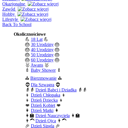
Okazjonalne
Zawód
Hobby
Lifestyle
Back To School
Okolicznościowe
💪
18 Lat
💪
🎂
30 Urodziny
🎂
🎂
40 Urodziny
🎂
🎂
50 Urodziny
🎂
🎂
60 Urodziny
🎂
🥇
Awans
🥇
🍼
Baby Shower
🍼
⛪
Bierzmowanie
⛪
🧔
Dla Szwagra
🧔
👵👵
Dzień Babci i Dziadka
👵👵
👦
Dzień Chłopaka
👦
👦
Dzień Dziecka
👦
💋
Dzień Kobiet
💋
👩
Dzień Matki
👩
👩‍🏫
Dzień Nauczyciela
👩‍🏫
👨‍🦱
Dzień Ojca
👨‍🦱
🎉
Dzień Singla
🎉