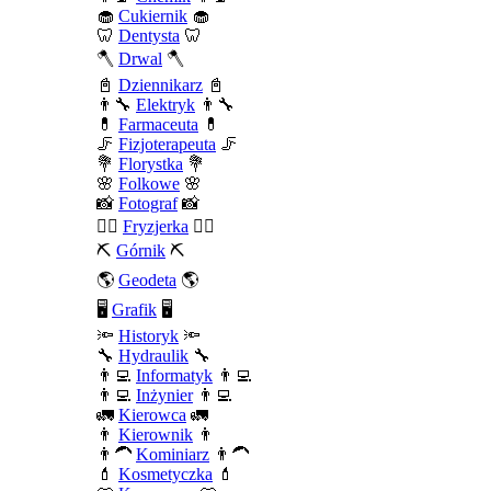
🧁
Cukiernik
🧁
🦷
Dentysta
🦷
🪓
Drwal
🪓
📓
Dziennikarz
📓
👨‍🔧
Elektryk
👨‍🔧
💊
Farmaceuta
💊
🦵
Fizjoterapeuta
🦵
💐
Florystka
💐
🌸
Folkowe
🌸
📸
Fotograf
📸
💇‍♀️
Fryzjerka
💇‍♀️
⛏️
Górnik
⛏️
🌎
Geodeta
🌎
🖥️
Grafik
🖥️
🔦
Historyk
🔦
🔧
Hydraulik
🔧
👨‍💻
Informatyk
👨‍💻
👨‍💻
Inżynier
👨‍💻
🚛
Kierowca
🚛
👨
Kierownik
👨
👨‍🦱
Kominiarz
👨‍🦱
💄
Kosmetyczka
💄