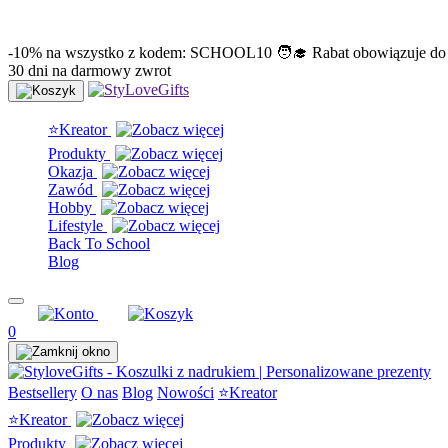
info@stylovegifts.pl
+48 574 304 204
-10% na wszystko z kodem: SCHOOL10 🧑‍🎓 Rabat obowiązuje do
30 dni na darmowy zwrot
⭐Kreator
Produkty
Okazja
Zawód
Hobby
Lifestyle
Back To School
Blog
0
Bestsellery
O nas
Blog
Nowości
⭐Kreator
⭐Kreator
Produkty