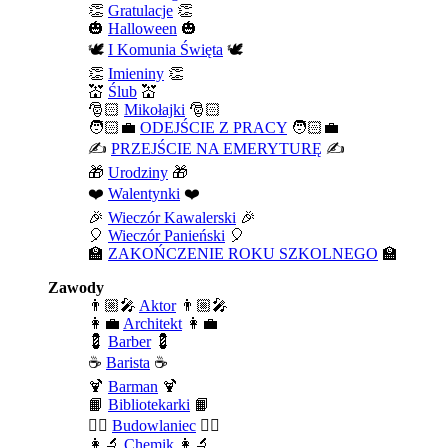
👏
Gratulacje
👏
🎃
Halloween
🎃
🕊️
I Komunia Święta
🕊️
👏
Imieniny
👏
💒
Ślub
💒
🎅🏻
Mikołajki
🎅🏻
🧑🏻‍💼
ODEJŚCIE Z PRACY
🧑🏻‍💼
✍️
PRZEJŚCIE NA EMERYTURĘ
✍️
🎁
Urodziny
🎁
❤️
Walentynki
❤️
🎉
Wieczór Kawalerski
🎉
🎈
Wieczór Panieński
🎈
🏫
ZAKOŃCZENIE ROKU SZKOLNEGO
🏫
Zawody
👨🏼‍🎤
Aktor
👨🏼‍🎤
👩‍💼
Architekt
👩‍💼
💈
Barber
💈
☕
Barista
☕
🍹
Barman
🍹
📙
Bibliotekarki
📙
👷‍♂️
Budowlaniec
👷‍♂️
👩‍🔬
Chemik
👩‍🔬