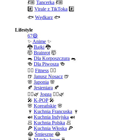
💃🏼
Tancerka
💃🏼
#️⃣
Virale z TikToka
#️⃣
🐟
Wędkarz
🐟
Lifestyle
67😄
✨
Anime
✨
🐉
Bajki
🐉
🤯
Brainrot
🤯
🐀
Dla Korposzczura
🐀
🍻
Dla Piwosza
🍻
🤾‍♀️
Fitness
🤾‍♀️
🍺
Janusz Nosacz
🍺
🌸
Japonia
🌸
🍂
Jesieniara
🍂
🧘‍♀️🌿
Jogga
🧘‍♀️🌿
🎤
K-POP
🎤
🌸
Koreańskie
🌸
🍷
Kuchnia Francuska
🍷
🍛
Kuchnia Indyjska
🍛
🥟
Kuchnia Polska
🥟
🍕
Kuchnia Włoska
🍕
😂
Śmieszne
😂
🍵
Matcha lover
🍵