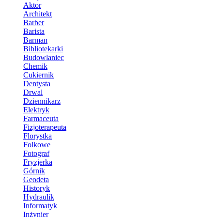
Aktor
Architekt
Barber
Barista
Barman
Bibliotekarki
Budowlaniec
Chemik
Cukiernik
Dentysta
Drwal
Dziennikarz
Elektryk
Farmaceuta
Fizjoterapeuta
Florystka
Folkowe
Fotograf
Fryzjerka
Górnik
Geodeta
Historyk
Hydraulik
Informatyk
Inżynier