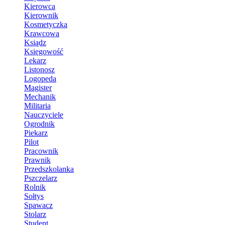
Kierowca
Kierownik
Kosmetyczka
Krawcowa
Ksiądz
Księgowość
Lekarz
Listonosz
Logopeda
Magister
Mechanik
Militaria
Nauczyciele
Ogrodnik
Piekarz
Pilot
Pracownik
Prawnik
Przedszkolanka
Pszczelarz
Rolnik
Sołtys
Spawacz
Stolarz
Student