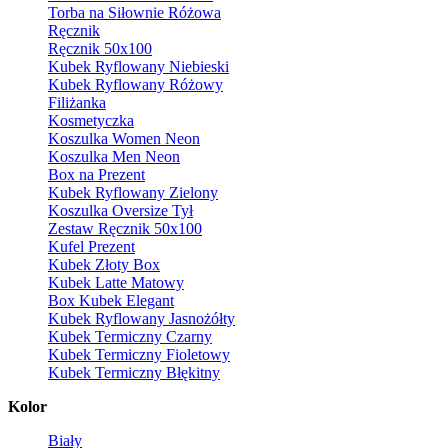
Torba na Siłownie Różowa
Ręcznik
Ręcznik 50x100
Kubek Ryflowany Niebieski
Kubek Ryflowany Różowy
Filiżanka
Kosmetyczka
Koszulka Women Neon
Koszulka Men Neon
Box na Prezent
Kubek Ryflowany Zielony
Koszulka Oversize Tył
Zestaw Ręcznik 50x100
Kufel Prezent
Kubek Złoty Box
Kubek Latte Matowy
Box Kubek Elegant
Kubek Ryflowany Jasnożółty
Kubek Termiczny Czarny
Kubek Termiczny Fioletowy
Kubek Termiczny Błękitny
Kolor
Biały