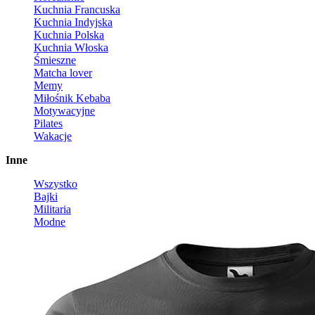
Kuchnia Francuska
Kuchnia Indyjska
Kuchnia Polska
Kuchnia Włoska
Śmieszne
Matcha lover
Memy
Miłośnik Kebaba
Motywacyjne
Pilates
Wakacje
Inne
Wszystko
Bajki
Militaria
Modne