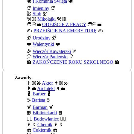
🕊️
I Komunia Święta
🕊️
👏
Imieniny
👏
💒
Ślub
💒
🎅🏻
Mikołajki
🎅🏻
🧑🏻‍💼
ODEJŚCIE Z PRACY
🧑🏻‍💼
✍️
PRZEJŚCIE NA EMERYTURĘ
✍️
🎁
Urodziny
🎁
❤️
Walentynki
❤️
🎉
Wieczór Kawalerski
🎉
🎈
Wieczór Panieński
🎈
🏫
ZAKOŃCZENIE ROKU SZKOLNEGO
🏫
Zawody
👨🏼‍🎤
Aktor
👨🏼‍🎤
👩‍💼
Architekt
👩‍💼
💈
Barber
💈
☕
Barista
☕
🍹
Barman
🍹
📙
Bibliotekarki
📙
👷‍♂️
Budowlaniec
👷‍♂️
👩‍🔬
Chemik
👩‍🔬
🧁
Cukiernik
🧁