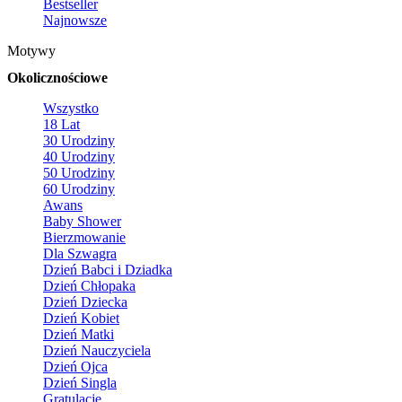
Bestseller
Najnowsze
Motywy
Okolicznościowe
Wszystko
18 Lat
30 Urodziny
40 Urodziny
50 Urodziny
60 Urodziny
Awans
Baby Shower
Bierzmowanie
Dla Szwagra
Dzień Babci i Dziadka
Dzień Chłopaka
Dzień Dziecka
Dzień Kobiet
Dzień Matki
Dzień Nauczyciela
Dzień Ojca
Dzień Singla
Gratulacje