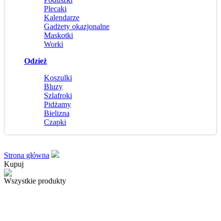
Plecaki
Kalendarze
Gadżety okazjonalne
Maskotki
Worki
Odzież
Koszulki
Bluzy
Szlafroki
Pidżamy
Bielizna
Czapki
Strona główna
Kupuj
Wszystkie produkty