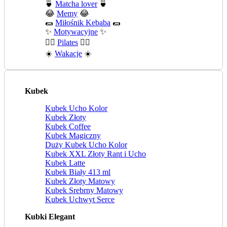
🍵
Matcha lover
🍵
😂
Memy
😂
🌯
Miłośnik Kebaba
🌯
✨
Motywacyjne
✨
🧘‍♀️
Pilates
🧘‍♀️
☀️
Wakacje
☀️
Kubek
Kubek Ucho Kolor
Kubek Złoty
Kubek Coffee
Kubek Magiczny
Duży Kubek Ucho Kolor
Kubek XXL Złoty Rant i Ucho
Kubek Latte
Kubek Biały 413 ml
Kubek Złoty Matowy
Kubek Srebrny Matowy
Kubek Uchwyt Serce
Kubki Elegant