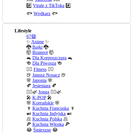
#️⃣
Virale z TikToka
#️⃣
🐟
Wędkarz
🐟
Lifestyle
67😄
✨
Anime
✨
🐉
Bajki
🐉
🤯
Brainrot
🤯
🐀
Dla Korposzczura
🐀
🍻
Dla Piwosza
🍻
🤾‍♀️
Fitness
🤾‍♀️
🍺
Janusz Nosacz
🍺
🌸
Japonia
🌸
🍂
Jesieniara
🍂
🧘‍♀️🌿
Jogga
🧘‍♀️🌿
🎤
K-POP
🎤
🌸
Koreańskie
🌸
🍷
Kuchnia Francuska
🍷
🍛
Kuchnia Indyjska
🍛
🥟
Kuchnia Polska
🥟
🍕
Kuchnia Włoska
🍕
😂
Śmieszne
😂