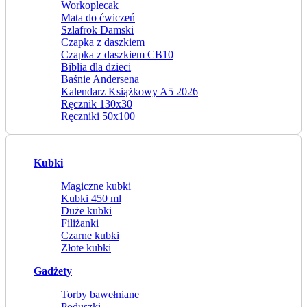
Workoplecak
Mata do ćwiczeń
Szlafrok Damski
Czapka z daszkiem
Czapka z daszkiem CB10
Biblia dla dzieci
Baśnie Andersena
Kalendarz Książkowy A5 2026
Ręcznik 130x30
Ręczniki 50x100
Kubki
Magiczne kubki
Kubki 450 ml
Duże kubki
Filiżanki
Czarne kubki
Złote kubki
Gadżety
Torby bawełniane
Poduszki