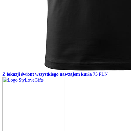
Z łokazji świont wszystkiego nawzajem kurła
75
PLN