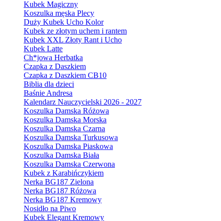
Kubek Magiczny
Koszulka męska Plecy
Duży Kubek Ucho Kolor
Kubek ze złotym uchem i rantem
Kubek XXL Złoty Rant i Ucho
Kubek Latte
Ch*jowa Herbatka
Czapka z Daszkiem
Czapka z Daszkiem CB10
Biblia dla dzieci
Baśnie Andresa
Kalendarz Nauczycielski 2026 - 2027
Koszulka Damska Różowa
Koszulka Damska Morska
Koszulka Damska Czarna
Koszulka Damska Turkusowa
Koszulka Damska Piaskowa
Koszulka Damska Biała
Koszulka Damska Czerwona
Kubek z Karabińczykiem
Nerka BG187 Zielona
Nerka BG187 Różowa
Nerka BG187 Kremowy
Nosidło na Piwo
Kubek Elegant Kremowy