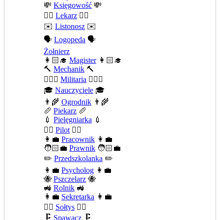
💸
Księgowość
💸
👨‍⚕️
Lekarz
👨‍⚕️
✉️
Listonosz
✉️
🗣️
Logopeda
🗣️
Żołnierz
👩🏻‍🎓
Magister
👩🏻‍🎓
🔨
Mechanik
🔨
💂🏻‍♂️
Militaria
💂🏻‍♂️
🎓
Nauczyciele
🎓
👨‍🌾
Ogrodnik
👨‍🌾
🥖
Piekarz
🥖
💉
Pielęgniarka
💉
👨‍✈️
Pilot
👨‍✈️
👩‍💼
Pracownik
👩‍💼
🧑🏻‍💼
Prawnik
🧑🏻‍💼
✏️
Przedszkolanka
✏️
👩‍💼
Psycholog
👩‍💼
🐝
Pszczelarz
🐝
🚜
Rolnik
🚜
👩‍💼
Sekretarka
👩‍💼
🧍‍♂️
Sołtys
🧍‍♂️
🗜️
Spawacz
🗜️