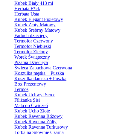
Kubek Biały 413 ml
Herbata F*ck
Herbata Usta
Kubek Elegant Fioletowy
Kubek Złoty Matowy
Kubek Srebrny Matowy
Fartuch dziecięcy
Termofor Czerwony
Termofor Niebieski
Termofor Zielony
Worek Świąteczny
Piżama Dziecięca
Świeca Zapachowa Czerwona
Koszulka męska + Puszka
Koszulka damska + Puszka
Box Prezentowy
Termos
Kubek Uchwyt Serce
Filiżanka Sisi
Mata do Ćwiczeń
Kubek Ucho Złote
Kubek Ravenna Różowy
Kubek Ravenna Żółty
Kubek Ravenna Turkusowy
Torba na Siłownie Czarna