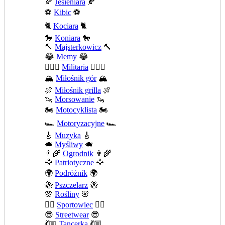
🍂
Jesieniara
🍂
⚽
Kibic
⚽
🐈
Kociara
🐈
🐎
Koniara
🐎
🔨
Majsterkowicz
🔨
😂
Memy
😂
💂🏻‍♂️
Militaria
💂🏻‍♂️
🏔️
Miłośnik gór
🏔️
🍖
Miłośnik grilla
🍖
🦦
Morsowanie
🦦
🏍️
Motocyklista
🏍️
🏎️
Motoryzacyjne
🏎️
🎸
Muzyka
🎸
🐗
Myśliwy
🐗
👨‍🌾
Ogrodnik
👨‍🌾
🦅
Patriotyczne
🦅
🌍
Podróżnik
🌍
🐝
Pszczelarz
🐝
🌸
Rośliny
🌸
🤾‍♀️
Sportowiec
🤾‍♀️
😎
Streetwear
😎
💃🏼
Tancerka
💃🏼