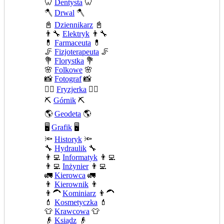
🦷
Dentysta
🦷
🪓
Drwal
🪓
📓
Dziennikarz
📓
👨‍🔧
Elektryk
👨‍🔧
💊
Farmaceuta
💊
🦵
Fizjoterapeuta
🦵
💐
Florystka
💐
🌸
Folkowe
🌸
📸
Fotograf
📸
💇‍♀️
Fryzjerka
💇‍♀️
⛏️
Górnik
⛏️
🌎
Geodeta
🌎
🖥️
Grafik
🖥️
🔦
Historyk
🔦
🔧
Hydraulik
🔧
👨‍💻
Informatyk
👨‍💻
👨‍💻
Inżynier
👨‍💻
🚛
Kierowca
🚛
👨
Kierownik
👨
👨‍🦱
Kominiarz
👨‍🦱
💄
Kosmetyczka
💄
👕
Krawcowa
👕
👴
Ksiądz
👴