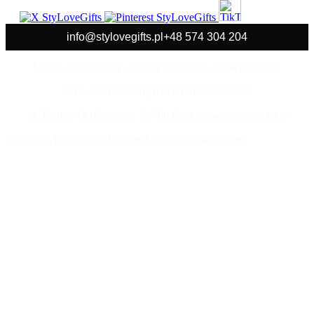
info@stylovegifts.pl
+48 574 304 204
Mobile Fun Kamila - Zaczek Klimek & Jan Wydro S.C.
NIP: 8681977940 | REGON: 386302302
ul. Trudna 13 (II piętro), 32-700 Bochnia woj. małopolskie
©2026 StyLoveGifts.pl | Wszelkie prawa zastrzeżone.