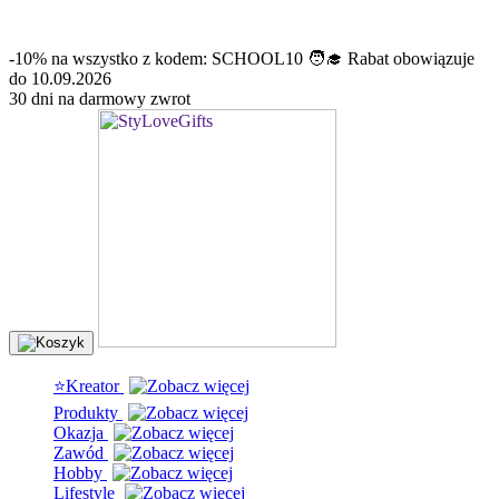
info@stylovegifts.pl
+48 574 304 204
-10% na wszystko z kodem: SCHOOL10 🧑‍🎓 Rabat obowiązuje
do 10.09.2026
30 dni na darmowy zwrot
⭐Kreator
Produkty
Okazja
Zawód
Hobby
Lifestyle