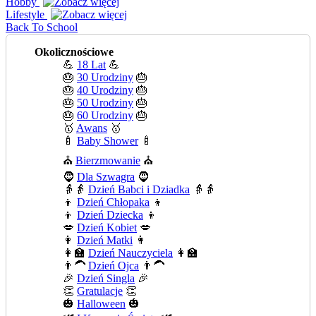
Hobby
Lifestyle
Back To School
Okolicznościowe
💪
18 Lat
💪
🎂
30 Urodziny
🎂
🎂
40 Urodziny
🎂
🎂
50 Urodziny
🎂
🎂
60 Urodziny
🎂
🥇
Awans
🥇
🍼
Baby Shower
🍼
⛪
Bierzmowanie
⛪
🧔
Dla Szwagra
🧔
👵👵
Dzień Babci i Dziadka
👵👵
👦
Dzień Chłopaka
👦
👦
Dzień Dziecka
👦
💋
Dzień Kobiet
💋
👩
Dzień Matki
👩
👩‍🏫
Dzień Nauczyciela
👩‍🏫
👨‍🦱
Dzień Ojca
👨‍🦱
🎉
Dzień Singla
🎉
👏
Gratulacje
👏
🎃
Halloween
🎃