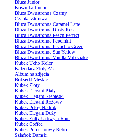
Bluza Junior
Koszulka Junior
Bluza Dwustronna Czarny
Czapka Zimowa
Bluza Dwustronna Caramel Latte
Bluza Dwustronna Dusty Rose
Bluza Dwustronna Peach Perfect
Bluza Dwustronna Pepemint
Bluza Dwustronna Pistachio Green
Bluza Dwustronna Sun Yellow
Bluza Dwustronna Vanilla Milkshake
Kubek Ucho Kolor
Kalendarz Zloty A5
Album na zdjęcia
Bokserki Męskie
Kubek Złoty
Kubek Elegant Biały
Kubek Elegant Niebieski
Kubek Elegant Różowy
Kubek Pełny Nadruk
Kubek Elegant Duży
Kubek Żółty Uchwyt i Rant
Kubek Coffee
Kubek Porcelanowy Retro
Szlafrok Damski