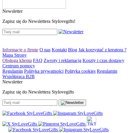
Newsletter
Zapisz się do Newslettera Stylovegifts!
Informacje o firmie
O nas
Kontakt
Blog
Jak korzystać z kreatora ?
Mapa Strony
Obsługa klienta
FAQ
Zwroty i reklamacja
Koszty i czas dostawy
Centrum pomocy
Regulamin
Polityka prywatności
Polityka cookies
Regulamin
Współpraca B2B
Newsletter
Zapisz się do Newslettera Stylovegifts