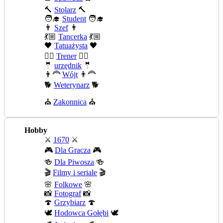
🔨
Stolarz
🔨
🧑‍🎓
Student
🧑‍🎓
👨
Szef
👨
💃🏼
Tancerka
💃🏼
🖤
Tatuażysta
🖤
🏄‍♂️
Trener
🏄‍♂️
🤵
urzędnik
🤵
👨‍🦰
Wójt
👨‍🦰
🐕
Weterynarz
🐕
⛪
Zakonnica
⛪
Hobby
⚔️
1670
⚔️
🎮
Dla Gracza
🎮
🍻
Dla Piwosza
🍻
🎬
Filmy i seriale
🎬
🌸
Folkowe
🌸
📸
Fotograf
📸
🍄
Grzybiarz
🍄
🕊️
Hodowca Gołębi
🕊️