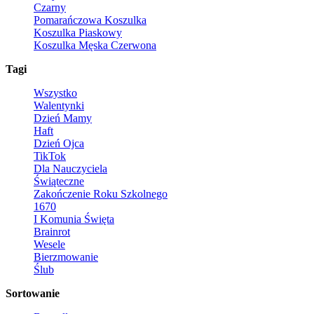
Czarny
Pomarańczowa Koszulka
Koszulka Piaskowy
Koszulka Męska Czerwona
Tagi
Wszystko
Walentynki
Dzień Mamy
Haft
Dzień Ojca
TikTok
Dla Nauczyciela
Świąteczne
Zakończenie Roku Szkolnego
1670
I Komunia Święta
Brainrot
Wesele
Bierzmowanie
Ślub
Sortowanie