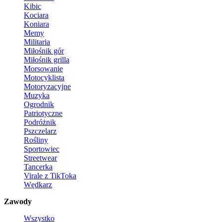
Kibic
Kociara
Koniara
Memy
Militaria
Miłośnik gór
Miłośnik grilla
Morsowanie
Motocyklista
Motoryzacyjne
Muzyka
Ogrodnik
Patriotyczne
Podróżnik
Pszczelarz
Rośliny
Sportowiec
Streetwear
Tancerka
Virale z TikToka
Wędkarz
Zawody
Wszystko