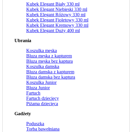
Kubek Elegant Biały 330 ml
Kubek Elegant Niebieski 330 ml
Kubek Elegant Różowy 330 ml
Kubek Elegant Fioletowy 330 ml
Kubek Elegant Kremowy 330 ml
Kubek Elegant Duży 400 ml
Ubrania
Koszulka męska
Bluza męska z kapturem
Bluza męska bez kaptura
Koszulka damska
Bluza damska z kapturem
Bluza damska bez kaptura
Koszulka Junior
Bluza Junior
Fartuch
Fartuch dziecięcy
Piżama dziecięca
Gadżety
Poduszka
Torba bawełniana