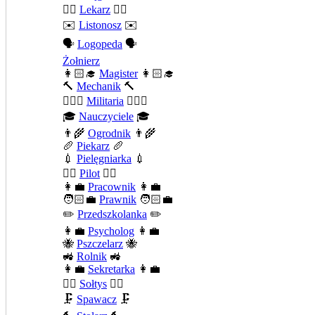
👨‍⚕️
Lekarz
👨‍⚕️
✉️
Listonosz
✉️
🗣️
Logopeda
🗣️
Żołnierz
👩🏻‍🎓
Magister
👩🏻‍🎓
🔨
Mechanik
🔨
💂🏻‍♂️
Militaria
💂🏻‍♂️
🎓
Nauczyciele
🎓
👨‍🌾
Ogrodnik
👨‍🌾
🥖
Piekarz
🥖
💉
Pielęgniarka
💉
👨‍✈️
Pilot
👨‍✈️
👩‍💼
Pracownik
👩‍💼
🧑🏻‍💼
Prawnik
🧑🏻‍💼
✏️
Przedszkolanka
✏️
👩‍💼
Psycholog
👩‍💼
🐝
Pszczelarz
🐝
🚜
Rolnik
🚜
👩‍💼
Sekretarka
👩‍💼
🧍‍♂️
Sołtys
🧍‍♂️
🗜️
Spawacz
🗜️