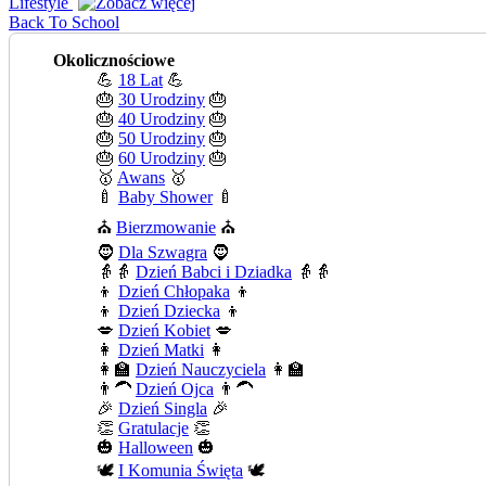
Lifestyle
Back To School
Okolicznościowe
💪
18 Lat
💪
🎂
30 Urodziny
🎂
🎂
40 Urodziny
🎂
🎂
50 Urodziny
🎂
🎂
60 Urodziny
🎂
🥇
Awans
🥇
🍼
Baby Shower
🍼
⛪
Bierzmowanie
⛪
🧔
Dla Szwagra
🧔
👵👵
Dzień Babci i Dziadka
👵👵
👦
Dzień Chłopaka
👦
👦
Dzień Dziecka
👦
💋
Dzień Kobiet
💋
👩
Dzień Matki
👩
👩‍🏫
Dzień Nauczyciela
👩‍🏫
👨‍🦱
Dzień Ojca
👨‍🦱
🎉
Dzień Singla
🎉
👏
Gratulacje
👏
🎃
Halloween
🎃
🕊️
I Komunia Święta
🕊️