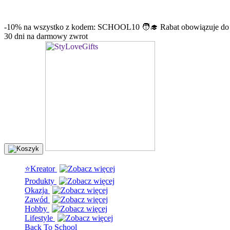
info@stylovegifts.pl
+48 574 304 204
-10% na wszystko z kodem: SCHOOL10 🧑‍🎓 Rabat obowiązuje do
30 dni na darmowy zwrot
⭐Kreator
Produkty
Okazja
Zawód
Hobby
Lifestyle
Back To School