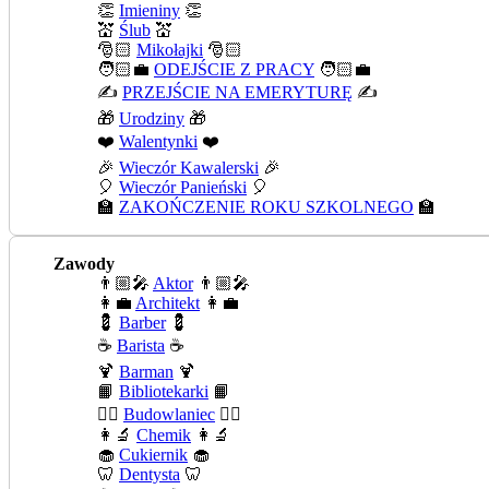
👏
Imieniny
👏
💒
Ślub
💒
🎅🏻
Mikołajki
🎅🏻
🧑🏻‍💼
ODEJŚCIE Z PRACY
🧑🏻‍💼
✍️
PRZEJŚCIE NA EMERYTURĘ
✍️
🎁
Urodziny
🎁
❤️
Walentynki
❤️
🎉
Wieczór Kawalerski
🎉
🎈
Wieczór Panieński
🎈
🏫
ZAKOŃCZENIE ROKU SZKOLNEGO
🏫
Zawody
👨🏼‍🎤
Aktor
👨🏼‍🎤
👩‍💼
Architekt
👩‍💼
💈
Barber
💈
☕
Barista
☕
🍹
Barman
🍹
📙
Bibliotekarki
📙
👷‍♂️
Budowlaniec
👷‍♂️
👩‍🔬
Chemik
👩‍🔬
🧁
Cukiernik
🧁
🦷
Dentysta
🦷