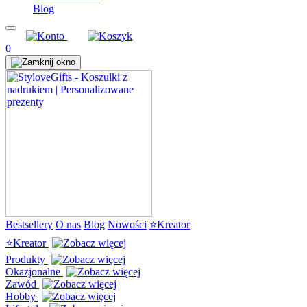
Blog
0
Bestsellery
O nas
Blog
Nowości
⭐Kreator
⭐Kreator
Produkty
Okazjonalne
Zawód
Hobby