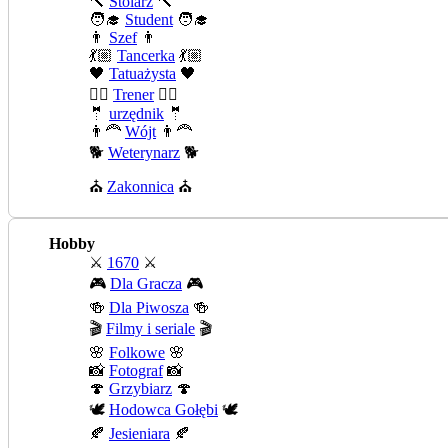
🔨
Stolarz
🔨
🧑‍🎓
Student
🧑‍🎓
👨
Szef
👨
💃🏼
Tancerka
💃🏼
🖤
Tatuażysta
🖤
🏄‍♂️
Trener
🏄‍♂️
🤵
urzędnik
🤵
👨‍🦰
Wójt
👨‍🦰
🐕
Weterynarz
🐕
⛪
Zakonnica
⛪
Hobby
⚔️
1670
⚔️
🎮
Dla Gracza
🎮
🍻
Dla Piwosza
🍻
🎬
Filmy i seriale
🎬
🌸
Folkowe
🌸
📸
Fotograf
📸
🍄
Grzybiarz
🍄
🕊️
Hodowca Gołębi
🕊️
🍂
Jesieniara
🍂