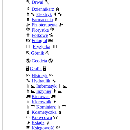
🪓
Drwal
🪓
📓
Dziennikarz
📓
👨‍🔧
Elektryk
👨‍🔧
💊
Farmaceuta
💊
🦵
Fizjoterapeuta
🦵
💐
Florystka
💐
🌸
Folkowe
🌸
📸
Fotograf
📸
💇‍♀️
Fryzjerka
💇‍♀️
⛏️
Górnik
⛏️
🌎
Geodeta
🌎
🖥️
Grafik
🖥️
🔦
Historyk
🔦
🔧
Hydraulik
🔧
👨‍💻
Informatyk
👨‍💻
👨‍💻
Inżynier
👨‍💻
🚛
Kierowca
🚛
👨
Kierownik
👨
👨‍🦱
Kominiarz
👨‍🦱
💄
Kosmetyczka
💄
👕
Krawcowa
👕
👴
Ksiądz
👴
💸
Księgowość
💸