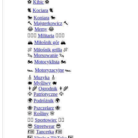
⚽
Kibic
⚽
🐈
Kociara
🐈
🐎
Koniara
🐎
🔨
Majsterkowicz
🔨
😂
Memy
😂
💂🏻‍♂️
Militaria
💂🏻‍♂️
🏔️
Miłośnik gór
🏔️
🍖
Miłośnik grilla
🍖
🦦
Morsowanie
🦦
🏍️
Motocyklista
🏍️
🏎️
Motoryzacyjne
🏎️
🎸
Muzyka
🎸
🐗
Myśliwy
🐗
👨‍🌾
Ogrodnik
👨‍🌾
🦅
Patriotyczne
🦅
🌍
Podróżnik
🌍
🐝
Pszczelarz
🐝
🌸
Rośliny
🌸
🤾‍♀️
Sportowiec
🤾‍♀️
😎
Streetwear
😎
💃🏼
Tancerka
💃🏼