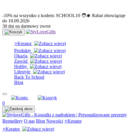
info@stylovegifts.pl
+48 574 304 204
-10% na wszystko z kodem: SCHOOL10 🧑‍🎓 Rabat obowiązuje
do 10.09.2026
30 dni na darmowy zwrot
⭐Kreator
Produkty
Okazja
Zawód
Hobby
Lifestyle
Back To School
Blog
0
Bestsellery
O nas
Blog
Nowości
⭐Kreator
⭐Kreator