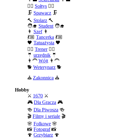
🧍‍♂️
Sołtys
🧍‍♂️
🗜️
Spawacz
🗜️
🔨
Stolarz
🔨
🧑‍🎓
Student
🧑‍🎓
👨
Szef
👨
💃🏼
Tancerka
💃🏼
🖤
Tatuażysta
🖤
🏄‍♂️
Trener
🏄‍♂️
🤵
urzędnik
🤵
👨‍🦰
Wójt
👨‍🦰
🐕
Weterynarz
🐕
⛪
Zakonnica
⛪
Hobby
⚔️
1670
⚔️
🎮
Dla Gracza
🎮
🍻
Dla Piwosza
🍻
🎬
Filmy i seriale
🎬
🌸
Folkowe
🌸
📸
Fotograf
📸
🍄
Grzybiarz
🍄