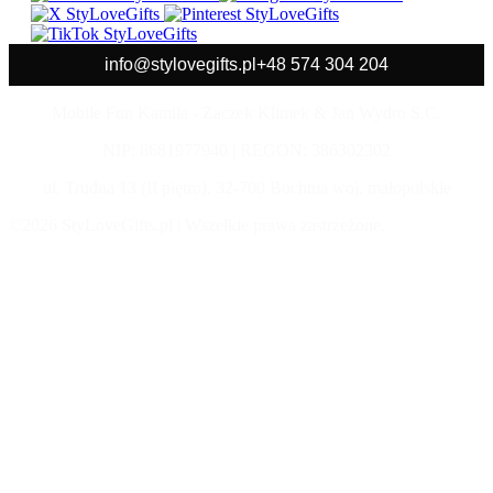
info@stylovegifts.pl
+48 574 304 204
Mobile Fun Kamila - Zaczek Klimek & Jan Wydro S.C.
NIP: 8681977940 | REGON: 386302302
ul. Trudna 13 (II piętro), 32-700 Bochnia woj. małopolskie
©2026 StyLoveGifts.pl | Wszelkie prawa zastrzeżone.