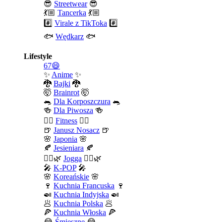
😎
Streetwear
😎
💃🏼
Tancerka
💃🏼
#️⃣
Virale z TikToka
#️⃣
🐟
Wędkarz
🐟
Lifestyle
67😄
✨
Anime
✨
🐉
Bajki
🐉
🤯
Brainrot
🤯
🐀
Dla Korposzczura
🐀
🍻
Dla Piwosza
🍻
🤾‍♀️
Fitness
🤾‍♀️
🍺
Janusz Nosacz
🍺
🌸
Japonia
🌸
🍂
Jesieniara
🍂
🧘‍♀️🌿
Jogga
🧘‍♀️🌿
🎤
K-POP
🎤
🌸
Koreańskie
🌸
🍷
Kuchnia Francuska
🍷
🍛
Kuchnia Indyjska
🍛
🥟
Kuchnia Polska
🥟
🍕
Kuchnia Włoska
🍕
😂
Śmieszne
😂