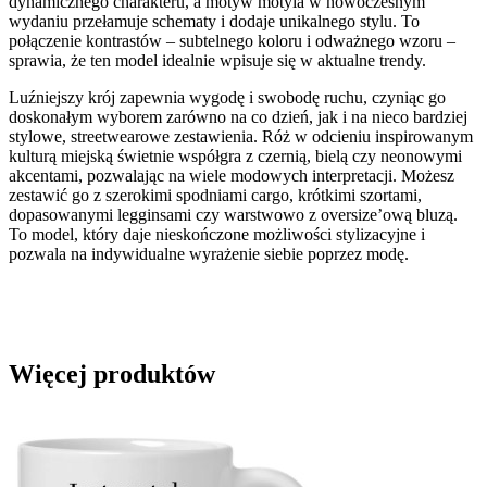
dynamicznego charakteru, a motyw motyla w nowoczesnym
wydaniu przełamuje schematy i dodaje unikalnego stylu. To
połączenie kontrastów – subtelnego koloru i odważnego wzoru –
sprawia, że ten model idealnie wpisuje się w aktualne trendy.
Luźniejszy krój zapewnia wygodę i swobodę ruchu, czyniąc go
doskonałym wyborem zarówno na co dzień, jak i na nieco bardziej
stylowe, streetwearowe zestawienia. Róż w odcieniu inspirowanym
kulturą miejską świetnie współgra z czernią, bielą czy neonowymi
akcentami, pozwalając na wiele modowych interpretacji. Możesz
zestawić go z szerokimi spodniami cargo, krótkimi szortami,
dopasowanymi legginsami czy warstwowo z oversize’ową bluzą.
To model, który daje nieskończone możliwości stylizacyjne i
pozwala na indywidualne wyrażenie siebie poprzez modę.
Więcej produktów