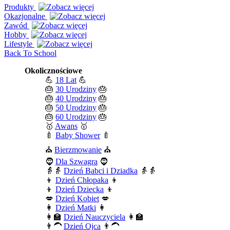
Produkty
Okazjonalne
Zawód
Hobby
Lifestyle
Back To School
Okolicznościowe
💪
18 Lat
💪
🎂
30 Urodziny
🎂
🎂
40 Urodziny
🎂
🎂
50 Urodziny
🎂
🎂
60 Urodziny
🎂
🥇
Awans
🥇
🍼
Baby Shower
🍼
⛪
Bierzmowanie
⛪
🧔
Dla Szwagra
🧔
👵👵
Dzień Babci i Dziadka
👵👵
👦
Dzień Chłopaka
👦
👦
Dzień Dziecka
👦
💋
Dzień Kobiet
💋
👩
Dzień Matki
👩
👩‍🏫
Dzień Nauczyciela
👩‍🏫
👨‍🦱
Dzień Ojca
👨‍🦱