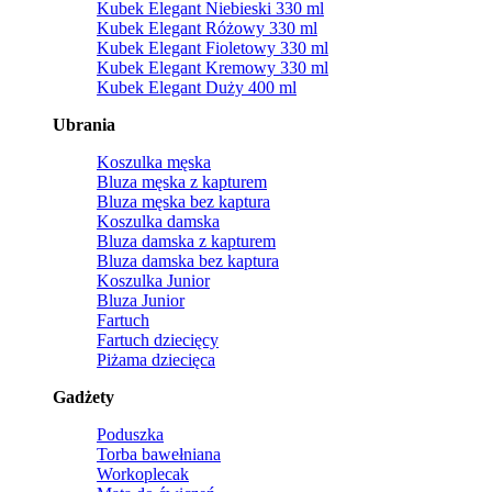
Kubek Elegant Niebieski 330 ml
Kubek Elegant Różowy 330 ml
Kubek Elegant Fioletowy 330 ml
Kubek Elegant Kremowy 330 ml
Kubek Elegant Duży 400 ml
Ubrania
Koszulka męska
Bluza męska z kapturem
Bluza męska bez kaptura
Koszulka damska
Bluza damska z kapturem
Bluza damska bez kaptura
Koszulka Junior
Bluza Junior
Fartuch
Fartuch dziecięcy
Piżama dziecięca
Gadżety
Poduszka
Torba bawełniana
Workoplecak