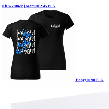
Nie wku#wiaj Mamusi 2
45
PLN
Babygirl
90
PLN