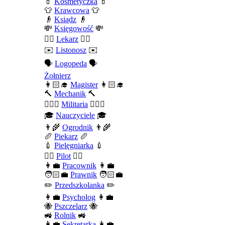
💄
Kosmetyczka
💄
👕
Krawcowa
👕
👴
Ksiądz
👴
💸
Księgowość
💸
👨‍⚕️
Lekarz
👨‍⚕️
✉️
Listonosz
✉️
🗣️
Logopeda
🗣️
Żołnierz
👩🏻‍🎓
Magister
👩🏻‍🎓
🔨
Mechanik
🔨
💂🏻‍♂️
Militaria
💂🏻‍♂️
🎓
Nauczyciele
🎓
👨‍🌾
Ogrodnik
👨‍🌾
🥖
Piekarz
🥖
💉
Pielęgniarka
💉
👨‍✈️
Pilot
👨‍✈️
👩‍💼
Pracownik
👩‍💼
🧑🏻‍💼
Prawnik
🧑🏻‍💼
✏️
Przedszkolanka
✏️
👩‍💼
Psycholog
👩‍💼
🐝
Pszczelarz
🐝
🚜
Rolnik
🚜
👩‍💼
Sekretarka
👩‍💼