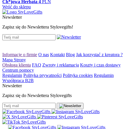
Ch*jowa Herbata
4
PLN
Wróć do sklepu
Newsletter
Zapisz się do Newslettera Stylovegifts!
Informacje o firmie
O nas
Kontakt
Blog
Jak korzystać z kreatora ?
Mapa Strony
Obsługa klienta
FAQ
Zwroty i reklamacja
Koszty i czas dostawy
Centrum pomocy
Regulamin
Polityka prywatności
Polityka cookies
Regulamin
Współpraca B2B
Newsletter
Zapisz się do Newslettera Stylovegifts