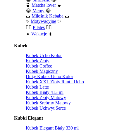
🍵
Matcha lover
🍵
😂
Memy
😂
🌯
Miłośnik Kebaba
🌯
✨
Motywacyjne
✨
🧘‍♀️
Pilates
🧘‍♀️
☀️
Wakacje
☀️
Kubek
Kubek Ucho Kolor
Kubek Złoty
Kubek Coffee
Kubek Magiczny
Duży Kubek Ucho Kolor
Kubek XXL Złoty Rant i Ucho
Kubek Latte
Kubek Biały 413 ml
Kubek Złoty Matowy
Kubek Srebrny Matowy
Kubek Uchwyt Serce
Kubki Elegant
Kubek Elegant Biały 330 ml