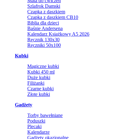
Mata do ćwiczeń
Szlafrok Damski
Czapka z daszkiem
Czapka z daszkiem CB10
Biblia dla dzieci
Baśnie Andersena
Kalendarz Książkowy A5 2026
Ręcznik 130x30
Ręczniki 50x100
Kubki
Magiczne kubki
Kubki 450 ml
Duże kubki
Filiżanki
Czarne kubki
Złote kubki
Gadżety
Torby bawełniane
Poduszki
Plecaki
Kalendarze
Gadżety okazjonalne