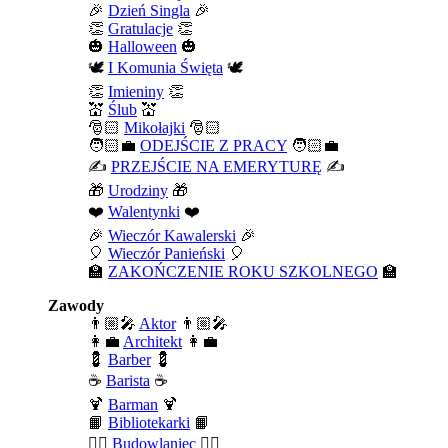
🎉
Dzień Singla
🎉
👏
Gratulacje
👏
🎃
Halloween
🎃
🕊️
I Komunia Święta
🕊️
👏
Imieniny
👏
💒
Ślub
💒
🎅🏻
Mikołajki
🎅🏻
🧑🏻‍💼
ODEJŚCIE Z PRACY
🧑🏻‍💼
✍️
PRZEJŚCIE NA EMERYTURĘ
✍️
🎁
Urodziny
🎁
❤️
Walentynki
❤️
🎉
Wieczór Kawalerski
🎉
🎈
Wieczór Panieński
🎈
🏫
ZAKOŃCZENIE ROKU SZKOLNEGO
🏫
Zawody
👨🏼‍🎤
Aktor
👨🏼‍🎤
👩‍💼
Architekt
👩‍💼
💈
Barber
💈
☕
Barista
☕
🍹
Barman
🍹
📙
Bibliotekarki
📙
👷‍♂️
Budowlaniec
👷‍♂️