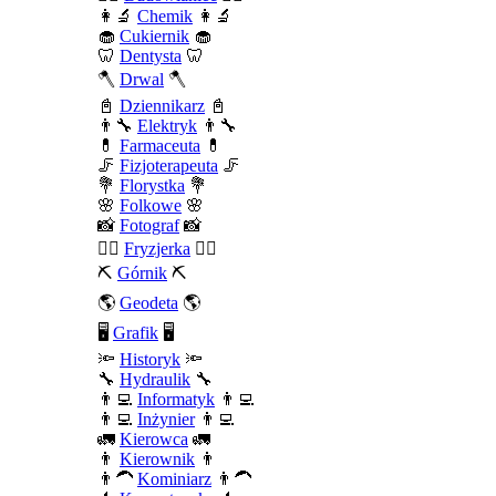
👩‍🔬
Chemik
👩‍🔬
🧁
Cukiernik
🧁
🦷
Dentysta
🦷
🪓
Drwal
🪓
📓
Dziennikarz
📓
👨‍🔧
Elektryk
👨‍🔧
💊
Farmaceuta
💊
🦵
Fizjoterapeuta
🦵
💐
Florystka
💐
🌸
Folkowe
🌸
📸
Fotograf
📸
💇‍♀️
Fryzjerka
💇‍♀️
⛏️
Górnik
⛏️
🌎
Geodeta
🌎
🖥️
Grafik
🖥️
🔦
Historyk
🔦
🔧
Hydraulik
🔧
👨‍💻
Informatyk
👨‍💻
👨‍💻
Inżynier
👨‍💻
🚛
Kierowca
🚛
👨
Kierownik
👨
👨‍🦱
Kominiarz
👨‍🦱