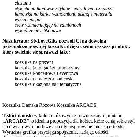
elastanu
etykieta na lamówce z tyłu w neutralnym rozmiarze
lamówka na karku wzmocniona taśmą z materiału
wierzchniego
szew wzmacniający na ramionach
wykończenie silikonowe
Nasz kreator StyLoveGifts pozwoli Ci na dowolna
personalizację swojej koszulki, dzięki czemu zyskasz produkt,
który świetnie się sprawdzi jako:
koszulka na prezent
koszulka jako gadżet promocyjny
koszulka koncertowa i eventowa
koszulka na wieczór panieński
koszulka okazjonalna i tematyczna
Koszulka Damska Różowa Koszulka ARCADE
T-shirt damski
w kolorze różowym z nowoczesnym printem
„ARCADE”
to idealna propozycja dla kobiet, które cenią sobie styl
streetwearowy i modowe akcenty inspirowane miejską estetyką.
Wyrazista grafika przyciąga spojrzenia, nadając całości