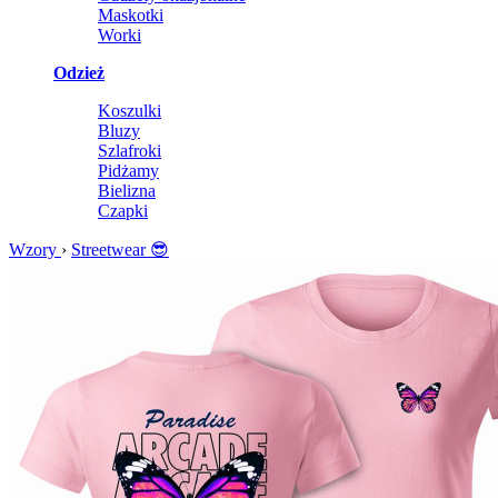
Maskotki
Worki
Odzież
Koszulki
Bluzy
Szlafroki
Pidżamy
Bielizna
Czapki
Wzory
›
Streetwear
😎