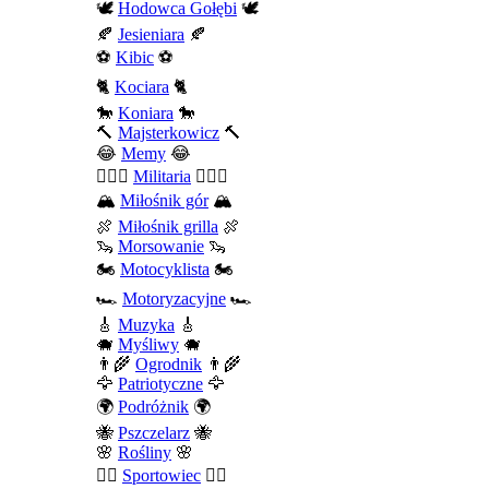
🕊️
Hodowca Gołębi
🕊️
🍂
Jesieniara
🍂
⚽
Kibic
⚽
🐈
Kociara
🐈
🐎
Koniara
🐎
🔨
Majsterkowicz
🔨
😂
Memy
😂
💂🏻‍♂️
Militaria
💂🏻‍♂️
🏔️
Miłośnik gór
🏔️
🍖
Miłośnik grilla
🍖
🦦
Morsowanie
🦦
🏍️
Motocyklista
🏍️
🏎️
Motoryzacyjne
🏎️
🎸
Muzyka
🎸
🐗
Myśliwy
🐗
👨‍🌾
Ogrodnik
👨‍🌾
🦅
Patriotyczne
🦅
🌍
Podróżnik
🌍
🐝
Pszczelarz
🐝
🌸
Rośliny
🌸
🤾‍♀️
Sportowiec
🤾‍♀️