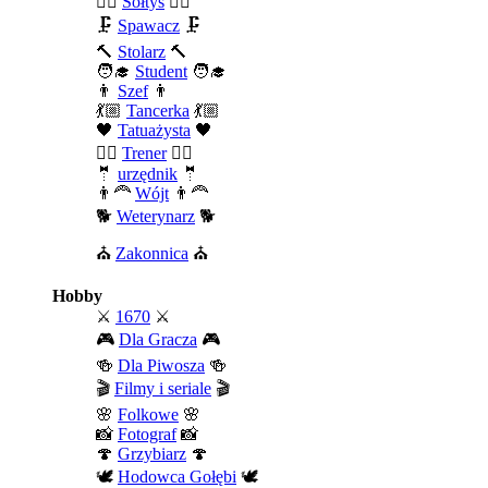
🧍‍♂️
Sołtys
🧍‍♂️
🗜️
Spawacz
🗜️
🔨
Stolarz
🔨
🧑‍🎓
Student
🧑‍🎓
👨
Szef
👨
💃🏼
Tancerka
💃🏼
🖤
Tatuażysta
🖤
🏄‍♂️
Trener
🏄‍♂️
🤵
urzędnik
🤵
👨‍🦰
Wójt
👨‍🦰
🐕
Weterynarz
🐕
⛪
Zakonnica
⛪
Hobby
⚔️
1670
⚔️
🎮
Dla Gracza
🎮
🍻
Dla Piwosza
🍻
🎬
Filmy i seriale
🎬
🌸
Folkowe
🌸
📸
Fotograf
📸
🍄
Grzybiarz
🍄
🕊️
Hodowca Gołębi
🕊️