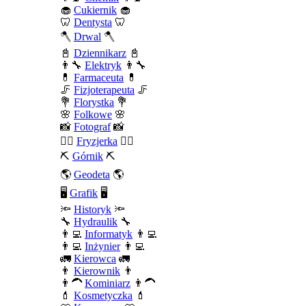
🧁
Cukiernik
🧁
🦷
Dentysta
🦷
🪓
Drwal
🪓
📓
Dziennikarz
📓
👨‍🔧
Elektryk
👨‍🔧
💊
Farmaceuta
💊
🦵
Fizjoterapeuta
🦵
💐
Florystka
💐
🌸
Folkowe
🌸
📸
Fotograf
📸
💇‍♀️
Fryzjerka
💇‍♀️
⛏️
Górnik
⛏️
🌎
Geodeta
🌎
🖥️
Grafik
🖥️
🔦
Historyk
🔦
🔧
Hydraulik
🔧
👨‍💻
Informatyk
👨‍💻
👨‍💻
Inżynier
👨‍💻
🚛
Kierowca
🚛
👨
Kierownik
👨
👨‍🦱
Kominiarz
👨‍🦱
💄
Kosmetyczka
💄