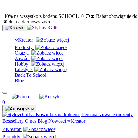
info@stylovegifts.pl
+48 574 304 204
-10% na wszystko z kodem: SCHOOL10 🧑‍🎓 Rabat obowiązuje do
30 dni na darmowy zwrot
⭐Kreator
Produkty
Okazja
Zawód
Hobby
Lifestyle
Back To School
Blog
0
Bestsellery
O nas
Blog
Nowości
⭐Kreator
⭐Kreator
Produkty