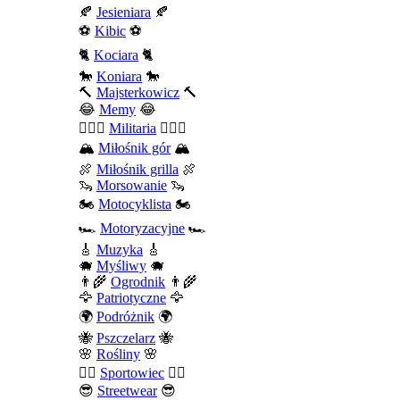
🍂
Jesieniara
🍂
⚽
Kibic
⚽
🐈
Kociara
🐈
🐎
Koniara
🐎
🔨
Majsterkowicz
🔨
😂
Memy
😂
💂🏻‍♂️
Militaria
💂🏻‍♂️
🏔️
Miłośnik gór
🏔️
🍖
Miłośnik grilla
🍖
🦦
Morsowanie
🦦
🏍️
Motocyklista
🏍️
🏎️
Motoryzacyjne
🏎️
🎸
Muzyka
🎸
🐗
Myśliwy
🐗
👨‍🌾
Ogrodnik
👨‍🌾
🦅
Patriotyczne
🦅
🌍
Podróżnik
🌍
🐝
Pszczelarz
🐝
🌸
Rośliny
🌸
🤾‍♀️
Sportowiec
🤾‍♀️
😎
Streetwear
😎