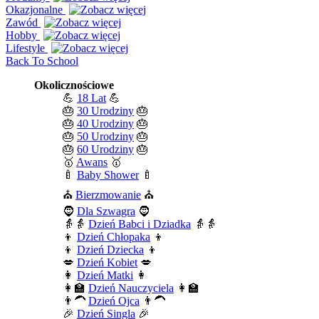
Okazjonalne
Zawód
Hobby
Lifestyle
Back To School
Okolicznościowe
💪
18 Lat
💪
🎂
30 Urodziny
🎂
🎂
40 Urodziny
🎂
🎂
50 Urodziny
🎂
🎂
60 Urodziny
🎂
🥇
Awans
🥇
🍼
Baby Shower
🍼
⛪
Bierzmowanie
⛪
🧔
Dla Szwagra
🧔
👵👵
Dzień Babci i Dziadka
👵👵
👦
Dzień Chłopaka
👦
👦
Dzień Dziecka
👦
💋
Dzień Kobiet
💋
👩
Dzień Matki
👩
👩‍🏫
Dzień Nauczyciela
👩‍🏫
👨‍🦱
Dzień Ojca
👨‍🦱
🎉
Dzień Singla
🎉