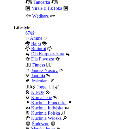
💃🏼
Tancerka
💃🏼
#️⃣
Virale z TikToka
#️⃣
🐟
Wędkarz
🐟
Lifestyle
67😄
✨
Anime
✨
🐉
Bajki
🐉
🤯
Brainrot
🤯
🐀
Dla Korposzczura
🐀
🍻
Dla Piwosza
🍻
🤾‍♀️
Fitness
🤾‍♀️
🍺
Janusz Nosacz
🍺
🌸
Japonia
🌸
🍂
Jesieniara
🍂
🧘‍♀️🌿
Jogga
🧘‍♀️🌿
🎤
K-POP
🎤
🌸
Koreańskie
🌸
🍷
Kuchnia Francuska
🍷
🍛
Kuchnia Indyjska
🍛
🥟
Kuchnia Polska
🥟
🍕
Kuchnia Włoska
🍕
😂
Śmieszne
😂
🍵
Matcha lover
🍵