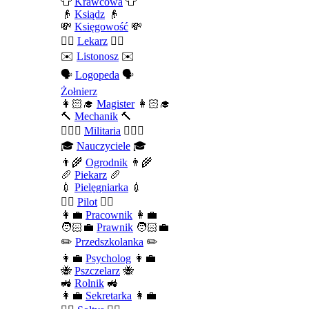
👕
Krawcowa
👕
👴
Ksiądz
👴
💸
Księgowość
💸
👨‍⚕️
Lekarz
👨‍⚕️
✉️
Listonosz
✉️
🗣️
Logopeda
🗣️
Żołnierz
👩🏻‍🎓
Magister
👩🏻‍🎓
🔨
Mechanik
🔨
💂🏻‍♂️
Militaria
💂🏻‍♂️
🎓
Nauczyciele
🎓
👨‍🌾
Ogrodnik
👨‍🌾
🥖
Piekarz
🥖
💉
Pielęgniarka
💉
👨‍✈️
Pilot
👨‍✈️
👩‍💼
Pracownik
👩‍💼
🧑🏻‍💼
Prawnik
🧑🏻‍💼
✏️
Przedszkolanka
✏️
👩‍💼
Psycholog
👩‍💼
🐝
Pszczelarz
🐝
🚜
Rolnik
🚜
👩‍💼
Sekretarka
👩‍💼