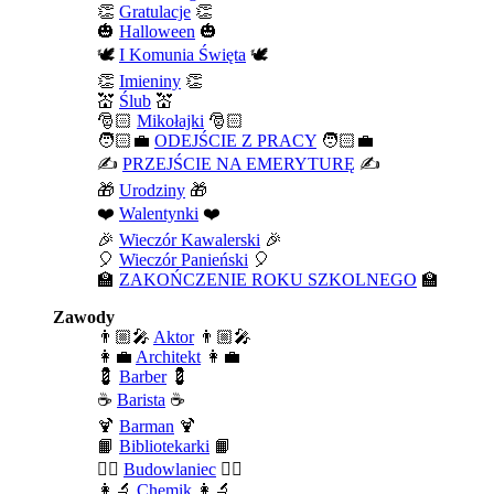
👏
Gratulacje
👏
🎃
Halloween
🎃
🕊️
I Komunia Święta
🕊️
👏
Imieniny
👏
💒
Ślub
💒
🎅🏻
Mikołajki
🎅🏻
🧑🏻‍💼
ODEJŚCIE Z PRACY
🧑🏻‍💼
✍️
PRZEJŚCIE NA EMERYTURĘ
✍️
🎁
Urodziny
🎁
❤️
Walentynki
❤️
🎉
Wieczór Kawalerski
🎉
🎈
Wieczór Panieński
🎈
🏫
ZAKOŃCZENIE ROKU SZKOLNEGO
🏫
Zawody
👨🏼‍🎤
Aktor
👨🏼‍🎤
👩‍💼
Architekt
👩‍💼
💈
Barber
💈
☕
Barista
☕
🍹
Barman
🍹
📙
Bibliotekarki
📙
👷‍♂️
Budowlaniec
👷‍♂️
👩‍🔬
Chemik
👩‍🔬