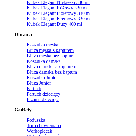
Kubek Elegant Niebieski 330 ml
Kubek Elegant Różowy 330 ml
Kubek Elegant Fioletowy 330 ml
Kubek Elegant Kremowy 330 ml
Kubek Elegant Duży 400 ml
Ubrania
Koszulka męska
Bluza męska z kapturem
Bluza męska bez kaptura
Koszulka damska
Bluza damska z kapturem
Bluza damska bez kaptura
Koszulka Junior
Bluza Junior
Fartuch
Fartuch dziecięcy
Piżama dziecięca
Gadżety
Poduszka
Torba bawełniana
Workoplecak