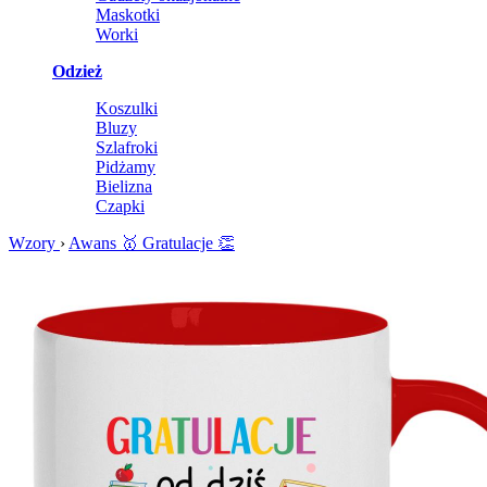
Maskotki
Worki
Odzież
Koszulki
Bluzy
Szlafroki
Pidżamy
Bielizna
Czapki
Wzory
›
Awans
🥇
Gratulacje
👏