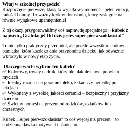
Witaj w szkolnej przygodzie!
Rozpoczęcie pierwszej klasy to wyjątkowy moment – pełen emocji,
radości i dumy. To ważny krok w dorastaniu, który zasługuje na
równie wyjątkowe upamiętnienie!
Z tej okazji przygotowaliśmy coś naprawdę specjalnego –
kubek z
napisem „Gratulacje! Od dziś jesteś super pierwszoklasistą!”
To nie tylko praktyczny przedmiot, ale przede wszystkim cudowna
pamiątka, która każdego dnia przypomina dziecku, jak odważnie
wkroczyło w nowy etap życia.
Dlaczego warto wybrać ten kubek?
✅ Kolorowy, trwały nadruk, który nie blaknie nawet po wielu
myciach
✅ Idealny rozmiar na poranne mleko, kakao czy herbatkę po
lekcjach
✅ Wykonany z wysokiej jakości ceramiki – bezpieczny i przyjazny
dzieciom
✅ Świetny pomysł na prezent od rodziców, dziadków lub
chrzestnych
Kubek „Super pierwszoklasista” to coś więcej niż prezent – to
codzienna dawka motywacji i uśmiechu.