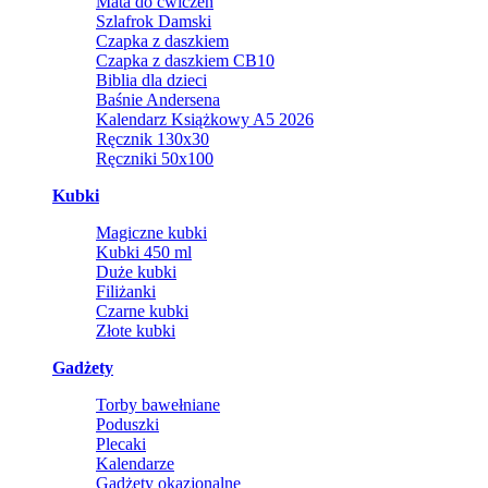
Mata do ćwiczeń
Szlafrok Damski
Czapka z daszkiem
Czapka z daszkiem CB10
Biblia dla dzieci
Baśnie Andersena
Kalendarz Książkowy A5 2026
Ręcznik 130x30
Ręczniki 50x100
Kubki
Magiczne kubki
Kubki 450 ml
Duże kubki
Filiżanki
Czarne kubki
Złote kubki
Gadżety
Torby bawełniane
Poduszki
Plecaki
Kalendarze
Gadżety okazjonalne