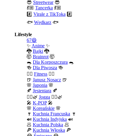
😎
Streetwear
😎
💃🏼
Tancerka
💃🏼
#️⃣
Virale z TikToka
#️⃣
🐟
Wędkarz
🐟
Lifestyle
67😄
✨
Anime
✨
🐉
Bajki
🐉
🤯
Brainrot
🤯
🐀
Dla Korposzczura
🐀
🍻
Dla Piwosza
🍻
🤾‍♀️
Fitness
🤾‍♀️
🍺
Janusz Nosacz
🍺
🌸
Japonia
🌸
🍂
Jesieniara
🍂
🧘‍♀️🌿
Jogga
🧘‍♀️🌿
🎤
K-POP
🎤
🌸
Koreańskie
🌸
🍷
Kuchnia Francuska
🍷
🍛
Kuchnia Indyjska
🍛
🥟
Kuchnia Polska
🥟
🍕
Kuchnia Włoska
🍕
😂
Śmieszne
😂