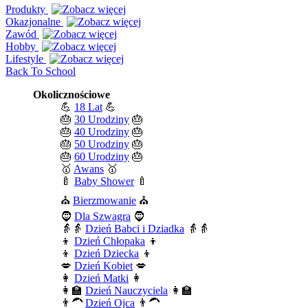
Produkty
Okazjonalne
Zawód
Hobby
Lifestyle
Back To School
Okolicznościowe
💪
18 Lat
💪
🎂
30 Urodziny
🎂
🎂
40 Urodziny
🎂
🎂
50 Urodziny
🎂
🎂
60 Urodziny
🎂
🥇
Awans
🥇
🍼
Baby Shower
🍼
⛪
Bierzmowanie
⛪
🧔
Dla Szwagra
🧔
👵👵
Dzień Babci i Dziadka
👵👵
👦
Dzień Chłopaka
👦
👦
Dzień Dziecka
👦
💋
Dzień Kobiet
💋
👩
Dzień Matki
👩
👩‍🏫
Dzień Nauczyciela
👩‍🏫
👨‍🦱
Dzień Ojca
👨‍🦱