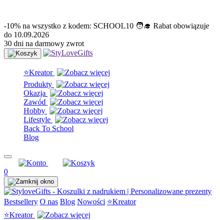
info@stylovegifts.pl
+48 574 304 204
-10% na wszystko z kodem: SCHOOL10 🧑‍🎓 Rabat obowiązuje
do 10.09.2026
30 dni na darmowy zwrot
⭐Kreator
Produkty
Okazja
Zawód
Hobby
Lifestyle
Back To School
Blog
0
Bestsellery
O nas
Blog
Nowości
⭐Kreator
⭐Kreator