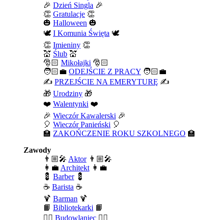
🎉
Dzień Singla
🎉
👏
Gratulacje
👏
🎃
Halloween
🎃
🕊️
I Komunia Święta
🕊️
👏
Imieniny
👏
💒
Ślub
💒
🎅🏻
Mikołajki
🎅🏻
🧑🏻‍💼
ODEJŚCIE Z PRACY
🧑🏻‍💼
✍️
PRZEJŚCIE NA EMERYTURĘ
✍️
🎁
Urodziny
🎁
❤️
Walentynki
❤️
🎉
Wieczór Kawalerski
🎉
🎈
Wieczór Panieński
🎈
🏫
ZAKOŃCZENIE ROKU SZKOLNEGO
🏫
Zawody
👨🏼‍🎤
Aktor
👨🏼‍🎤
👩‍💼
Architekt
👩‍💼
💈
Barber
💈
☕
Barista
☕
🍹
Barman
🍹
📙
Bibliotekarki
📙
👷‍♂️
Budowlaniec
👷‍♂️