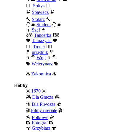
🧍‍♂️
Sołtys
🧍‍♂️
🗜️
Spawacz
🗜️
🔨
Stolarz
🔨
🧑‍🎓
Student
🧑‍🎓
👨
Szef
👨
💃🏼
Tancerka
💃🏼
🖤
Tatuażysta
🖤
🏄‍♂️
Trener
🏄‍♂️
🤵
urzędnik
🤵
👨‍🦰
Wójt
👨‍🦰
🐕
Weterynarz
🐕
⛪
Zakonnica
⛪
Hobby
⚔️
1670
⚔️
🎮
Dla Gracza
🎮
🍻
Dla Piwosza
🍻
🎬
Filmy i seriale
🎬
🌸
Folkowe
🌸
📸
Fotograf
📸
🍄
Grzybiarz
🍄