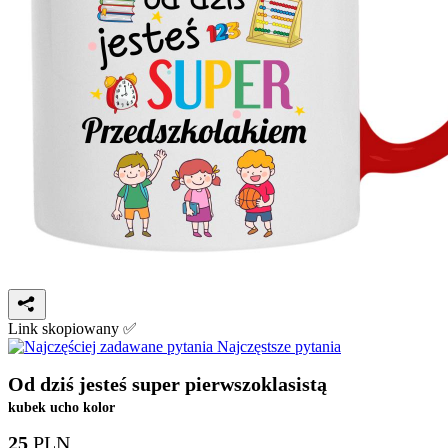
Link skopiowany ✅
Najczęstsze pytania
Od dziś jesteś super pierwszoklasistą
kubek ucho kolor
25
PLN