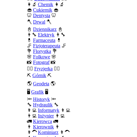
👩‍🔬
Chemik
👩‍🔬
🧁
Cukiernik
🧁
🦷
Dentysta
🦷
🪓
Drwal
🪓
📓
Dziennikarz
📓
👨‍🔧
Elektryk
👨‍🔧
💊
Farmaceuta
💊
🦵
Fizjoterapeuta
🦵
💐
Florystka
💐
🌸
Folkowe
🌸
📸
Fotograf
📸
💇‍♀️
Fryzjerka
💇‍♀️
⛏️
Górnik
⛏️
🌎
Geodeta
🌎
🖥️
Grafik
🖥️
🔦
Historyk
🔦
🔧
Hydraulik
🔧
👨‍💻
Informatyk
👨‍💻
👨‍💻
Inżynier
👨‍💻
🚛
Kierowca
🚛
👨
Kierownik
👨
👨‍🦱
Kominiarz
👨‍🦱