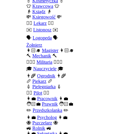
💄
Kosmetyczka
💄
👕
Krawcowa
👕
👴
Ksiądz
👴
💸
Księgowość
💸
👨‍⚕️
Lekarz
👨‍⚕️
✉️
Listonosz
✉️
🗣️
Logopeda
🗣️
Żołnierz
👩🏻‍🎓
Magister
👩🏻‍🎓
🔨
Mechanik
🔨
💂🏻‍♂️
Militaria
💂🏻‍♂️
🎓
Nauczyciele
🎓
👨‍🌾
Ogrodnik
👨‍🌾
🥖
Piekarz
🥖
💉
Pielęgniarka
💉
👨‍✈️
Pilot
👨‍✈️
👩‍💼
Pracownik
👩‍💼
🧑🏻‍💼
Prawnik
🧑🏻‍💼
✏️
Przedszkolanka
✏️
👩‍💼
Psycholog
👩‍💼
🐝
Pszczelarz
🐝
🚜
Rolnik
🚜
👩‍💼
Sekretarka
👩‍💼