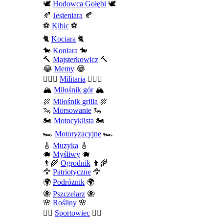
🕊️
Hodowca Gołębi
🕊️
🍂
Jesieniara
🍂
⚽
Kibic
⚽
🐈
Kociara
🐈
🐎
Koniara
🐎
🔨
Majsterkowicz
🔨
😂
Memy
😂
💂🏻‍♂️
Militaria
💂🏻‍♂️
🏔️
Miłośnik gór
🏔️
🍖
Miłośnik grilla
🍖
🦦
Morsowanie
🦦
🏍️
Motocyklista
🏍️
🏎️
Motoryzacyjne
🏎️
🎸
Muzyka
🎸
🐗
Myśliwy
🐗
👨‍🌾
Ogrodnik
👨‍🌾
🦅
Patriotyczne
🦅
🌍
Podróżnik
🌍
🐝
Pszczelarz
🐝
🌸
Rośliny
🌸
🤾‍♀️
Sportowiec
🤾‍♀️