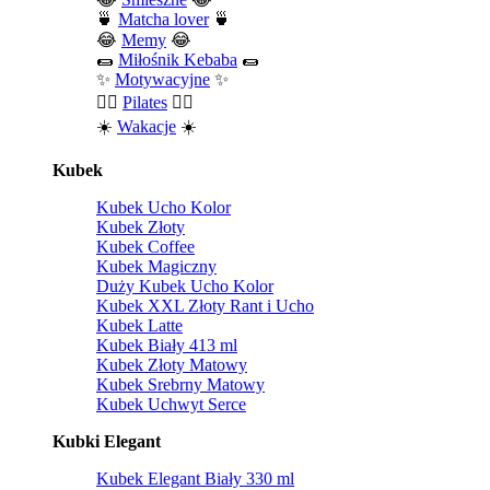
🍵
Matcha lover
🍵
😂
Memy
😂
🌯
Miłośnik Kebaba
🌯
✨
Motywacyjne
✨
🧘‍♀️
Pilates
🧘‍♀️
☀️
Wakacje
☀️
Kubek
Kubek Ucho Kolor
Kubek Złoty
Kubek Coffee
Kubek Magiczny
Duży Kubek Ucho Kolor
Kubek XXL Złoty Rant i Ucho
Kubek Latte
Kubek Biały 413 ml
Kubek Złoty Matowy
Kubek Srebrny Matowy
Kubek Uchwyt Serce
Kubki Elegant
Kubek Elegant Biały 330 ml